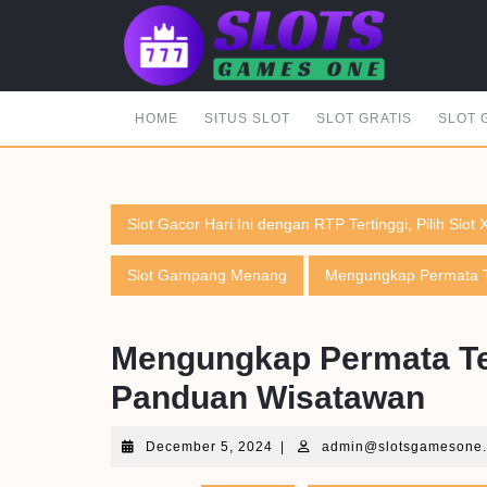
Skip
to
content
HOME
SITUS SLOT
SLOT GRATIS
SLOT 
Slot Gacor Hari Ini dengan RTP Tertinggi, Pilih Slo
Slot Gampang Menang
Mengungkap Permata T
Mengungkap Permata T
Panduan Wisatawan
December
December 5, 2024
|
admin@slotsgamesone
5,
2024