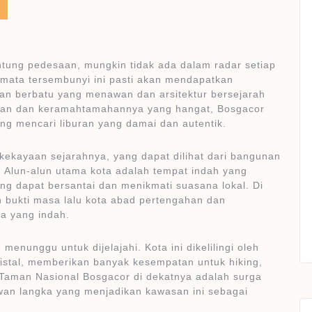
g
antung pedesaan, mungkin tidak ada dalam radar setiap
mata tersembunyi ini pasti akan mendapatkan
nan berbatu yang menawan dan arsitektur bersejarah
an dan keramahtamahannya yang hangat, Bosgacor
g mencari liburan yang damai dan autentik.
kekayaan sejarahnya, yang dapat dilihat dari bangunan
. Alun-alun utama kota adalah tempat indah yang
ng dapat bersantai dan menikmati suasana lokal. Di
ah bukti masa lalu kota abad pertengahan dan
a yang indah.
enunggu untuk dijelajahi. Kota ini dikelilingi oleh
ristal, memberikan banyak kesempatan untuk hiking,
. Taman Nasional Bosgacor di dekatnya adalah surga
ewan langka yang menjadikan kawasan ini sebagai