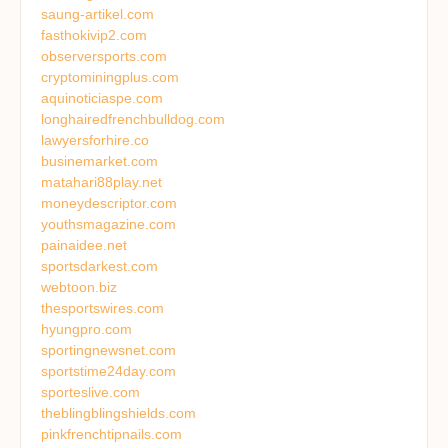
saung-artikel.com
fasthokivip2.com
observersports.com
cryptominingplus.com
aquinoticiaspe.com
longhairedfrenchbulldog.com
lawyersforhire.co
businemarket.com
matahari88play.net
moneydescriptor.com
youthsmagazine.com
painaidee.net
sportsdarkest.com
webtoon.biz
thesportswires.com
hyungpro.com
sportingnewsnet.com
sportstime24day.com
sporteslive.com
theblingblingshields.com
pinkfrenchtipnails.com