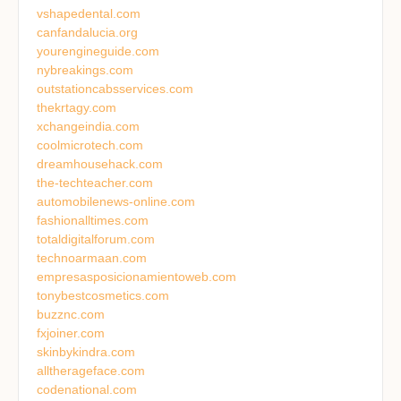
vshapedental.com
canfandalucia.org
yourengineguide.com
nybreakings.com
outstationcabsservices.com
thekrtagy.com
xchangeindia.com
coolmicrotech.com
dreamhousehack.com
the-techteacher.com
automobilenews-online.com
fashionalltimes.com
totaldigitalforum.com
technoarmaan.com
empresasposicionamientoweb.com
tonybestcosmetics.com
buzznc.com
fxjoiner.com
skinbykindra.com
alltherageface.com
codenational.com