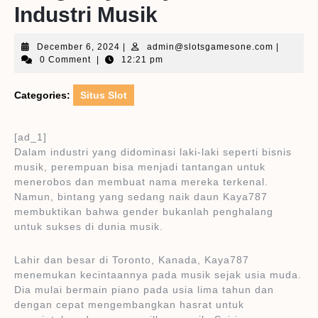
Industri Musik
December
admin@sl
December 6, 2024
|
admin@slotsgamesone.com
|
6,
0 Comment
|
12:21 pm
2024
Categories:
Situs Slot
[ad_1]
Dalam industri yang didominasi laki-laki seperti bisnis
musik, perempuan bisa menjadi tantangan untuk
menerobos dan membuat nama mereka terkenal.
Namun, bintang yang sedang naik daun Kaya787
membuktikan bahwa gender bukanlah penghalang
untuk sukses di dunia musik.
Lahir dan besar di Toronto, Kanada, Kaya787
menemukan kecintaannya pada musik sejak usia muda.
Dia mulai bermain piano pada usia lima tahun dan
dengan cepat mengembangkan hasrat untuk