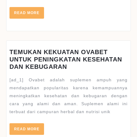
READ
READ MORE
MORE
TEMUKAN KEKUATAN OVABET
UNTUK PENINGKATAN KESEHATAN
TEMUKAN
DAN KEBUGARAN
KEKUATAN
[ad_1] Ovabet adalah suplemen ampuh yang
OVABET
UNTUK
mendapatkan popularitas karena kemampuannya
PENINGKATAN
meningkatkan kesehatan dan kebugaran dengan
KESEHATAN
cara yang alami dan aman. Suplemen alami ini
DAN
terbuat dari campuran herbal dan nutrisi unik
KEBUGARAN
READ
READ MORE
MORE