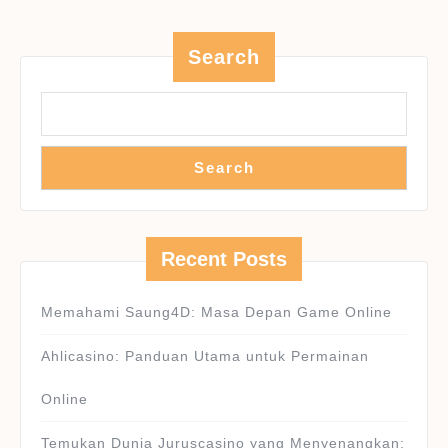
Search
Search
Recent Posts
Memahami Saung4D: Masa Depan Game Online
Ahlicasino: Panduan Utama untuk Permainan
Online
Temukan Dunia Juruscasino yang Menyenangkan: