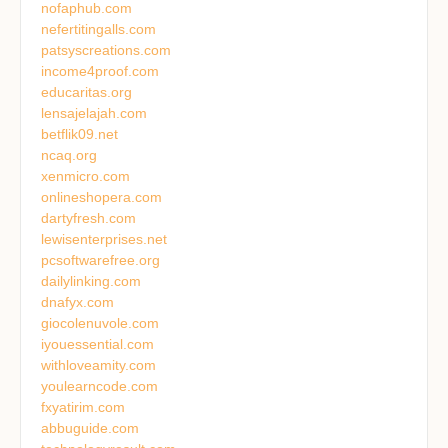
nofaphub.com
nefertitingalls.com
patsyscreations.com
income4proof.com
educaritas.org
lensajelajah.com
betflik09.net
ncaq.org
xenmicro.com
onlineshopera.com
dartyfresh.com
lewisenterprises.net
pcsoftwarefree.org
dailylinking.com
dnafyx.com
giocolenuvole.com
iyouessential.com
withloveamity.com
youlearncode.com
fxyatirim.com
abbuguide.com