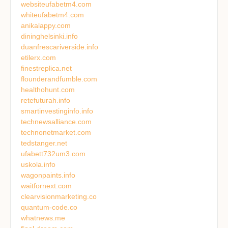
websiteufabetm4.com
whiteufabetm4.com
anikalappy.com
dininghelsinki.info
duanfrescariverside.info
etilerx.com
finestreplica.net
flounderandfumble.com
healthohunt.com
retefuturah.info
smartinvestinginfo.info
technewsalliance.com
technonetmarket.com
tedstanger.net
ufabett732um3.com
uskola.info
wagonpaints.info
waitfornext.com
clearvisionmarketing.co
quantum-code.co
whatnews.me