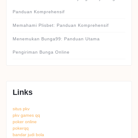
Panduan Komprehensif
Memahami Plisbet: Panduan Komprehensif
Menemukan Bunga99: Panduan Utama
Pengiriman Bunga Online
Links
situs pkv
pkv games qq
poker online
pokerqq
bandar judi bola