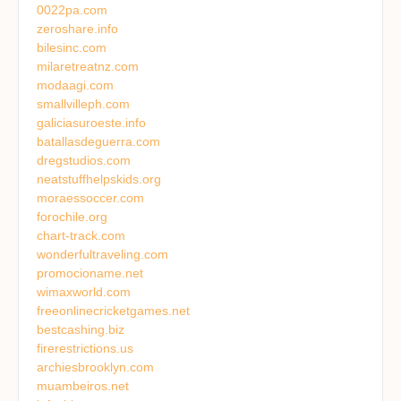
0022pa.com
zeroshare.info
bilesinc.com
milaretreatnz.com
modaagi.com
smallvilleph.com
galiciasuroeste.info
batallasdeguerra.com
dregstudios.com
neatstuffhelpskids.org
moraessoccer.com
forochile.org
chart-track.com
wonderfultraveling.com
promocioname.net
wimaxworld.com
freeonlinecricketgames.net
bestcashing.biz
firerestrictions.us
archiesbrooklyn.com
muambeiros.net