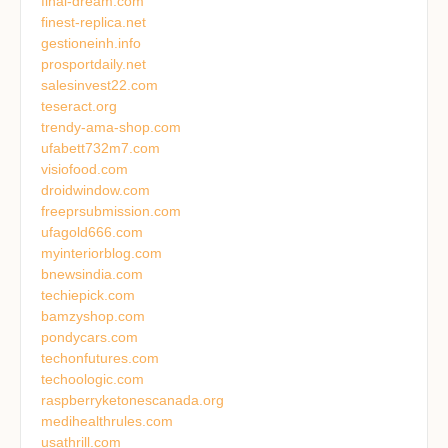
final-dream.com
finest-replica.net
gestioneinh.info
prosportdaily.net
salesinvest22.com
teseract.org
trendy-ama-shop.com
ufabett732m7.com
visiofood.com
droidwindow.com
freeprsubmission.com
ufagold666.com
myinteriorblog.com
bnewsindia.com
techiepick.com
bamzyshop.com
pondycars.com
techonfutures.com
techoologic.com
raspberryketonescanada.org
medihealthrules.com
usathrill.com