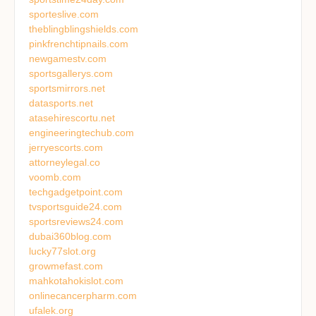
sporteslive.com
theblingblingshields.com
pinkfrenchtipnails.com
newgamestv.com
sportsgallerys.com
sportsmirrors.net
datasports.net
atasehirescortu.net
engineeringtechub.com
jerryescorts.com
attorneylegal.co
voomb.com
techgadgetpoint.com
tvsportsguide24.com
sportsreviews24.com
dubai360blog.com
lucky77slot.org
growmefast.com
mahkotahokislot.com
onlinecancerpharm.com
ufalek.org