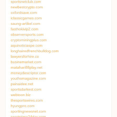
sportsnetclub.com
newbestcrypto.com
oxfordsave.com
iclassicgames.com
saung-artikel.com
fasthokivip2.com
observersports.com
cryptominingplus.com
aquinoticiaspe.com
longhairedfrenchbulldog.com
lawyersforhire.co
businemarket.com
matahari88play.net
moneydescriptor.com
youthsmagazine.com
painaidee.net
sportsdarkest.com
webtoon.biz
thesportswires.com
hyungpro.com
sportingnewsnet.com
sportstime24day.com