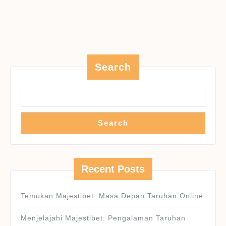
Search
Search
Recent Posts
Temukan Majestibet: Masa Depan Taruhan Online
Menjelajahi Majestibet: Pengalaman Taruhan