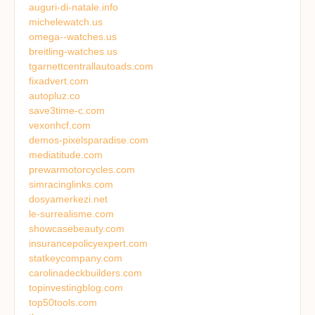
auguri-di-natale.info
michelewatch.us
omega--watches.us
breitling-watches.us
tgarnettcentrallautoads.com
fixadvert.com
autopluz.co
save3time-c.com
vexonhcf.com
demos-pixelsparadise.com
mediatitude.com
prewarmotorcycles.com
simracinglinks.com
dosyamerkezi.net
le-surrealisme.com
showcasebeauty.com
insurancepolicyexpert.com
statkeycompany.com
carolinadeckbuilders.com
topinvestingblog.com
top50tools.com