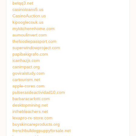
betqq3.net
casinoloans5.us
CasinoAuction.us
kipooglecouk.us
mykitchennhome.com
aumoulinvert.com
thefoodiepassport.com
superwindowproject.com
papibakigrafo.com
icanhazjs.com
canimpact.org
goviralstudy.com
cartourism.net
apple-cores.com
pulserasdeactividad10.com
barbaracarlotti.com
desktopmining.net
inthebleachers.net
lexapro-rx-store.com
buyskincareproducts.org
frenchbulldogpuppyforsale.net