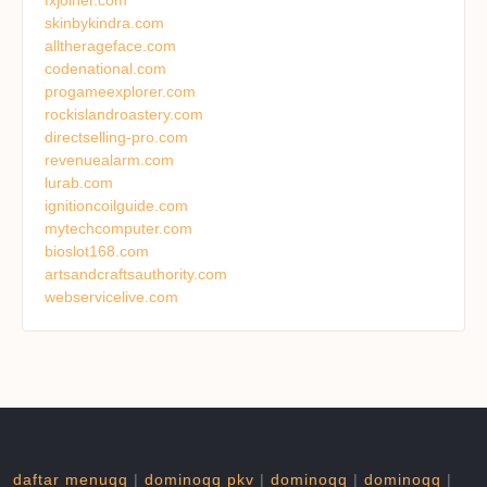
fxjoiner.com
skinbykindra.com
alltherageface.com
codenational.com
progameexplorer.com
rockislandroastery.com
directselling-pro.com
revenuealarm.com
lurab.com
ignitioncoilguide.com
mytechcomputer.com
bioslot168.com
artsandcraftsauthority.com
webservicelive.com
daftar menuqq
|
dominoqq pkv
|
dominoqq
|
dominoqq
|