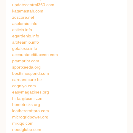
updatecentral360.com
katamastah.com
zqscore.net
aseleraio.info
asticio.info
egardenio.info
arxteamio.info
getalexio.info
accountaudittaxcon.com
prymprint.com
sportkeeda.org
besttimespend.com
careandcure.biz
cogniyo.com
easymagazines.org
hirfanjilasmi.com
hometricks.org
leathercraftpro.com
microgridpower.org
mixiqo.com
needglobe.com