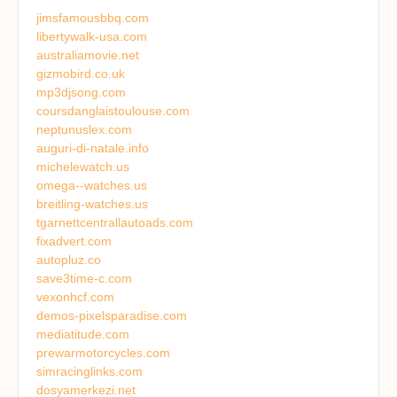
jimsfamousbbq.com
libertywalk-usa.com
australiamovie.net
gizmobird.co.uk
mp3djsong.com
coursdanglaistoulouse.com
neptunuslex.com
auguri-di-natale.info
michelewatch.us
omega--watches.us
breitling-watches.us
tgarnettcentrallautoads.com
fixadvert.com
autopluz.co
save3time-c.com
vexonhcf.com
demos-pixelsparadise.com
mediatitude.com
prewarmotorcycles.com
simracinglinks.com
dosyamerkezi.net