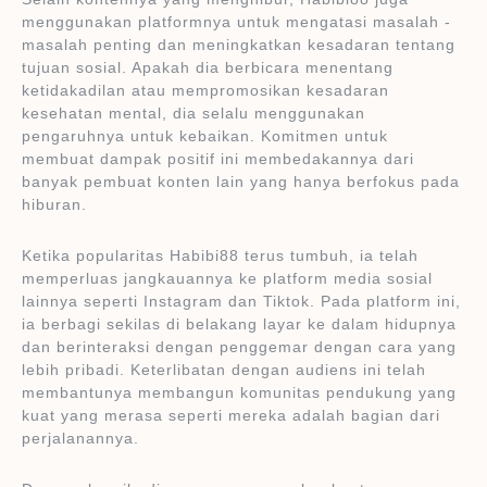
menggunakan platformnya untuk mengatasi masalah -
masalah penting dan meningkatkan kesadaran tentang
tujuan sosial. Apakah dia berbicara menentang
ketidakadilan atau mempromosikan kesadaran
kesehatan mental, dia selalu menggunakan
pengaruhnya untuk kebaikan. Komitmen untuk
membuat dampak positif ini membedakannya dari
banyak pembuat konten lain yang hanya berfokus pada
hiburan.
Ketika popularitas Habibi88 terus tumbuh, ia telah
memperluas jangkauannya ke platform media sosial
lainnya seperti Instagram dan Tiktok. Pada platform ini,
ia berbagi sekilas di belakang layar ke dalam hidupnya
dan berinteraksi dengan penggemar dengan cara yang
lebih pribadi. Keterlibatan dengan audiens ini telah
membantunya membangun komunitas pendukung yang
kuat yang merasa seperti mereka adalah bagian dari
perjalanannya.