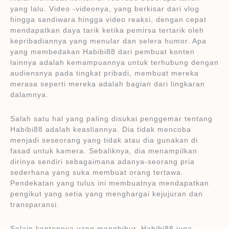
yang lalu. Video -videonya, yang berkisar dari vlog
hingga sandiwara hingga video reaksi, dengan cepat
mendapatkan daya tarik ketika pemirsa tertarik oleh
kepribadiannya yang menular dan selera humor. Apa
yang membedakan Habibi88 dari pembuat konten
lainnya adalah kemampuannya untuk terhubung dengan
audiensnya pada tingkat pribadi, membuat mereka
merasa seperti mereka adalah bagian dari lingkaran
dalamnya.
Salah satu hal yang paling disukai penggemar tentang
Habibi88 adalah keasliannya. Dia tidak mencoba
menjadi seseorang yang tidak atau dia gunakan di
fasad untuk kamera. Sebaliknya, dia menampilkan
dirinya sendiri sebagaimana adanya-seorang pria
sederhana yang suka membuat orang tertawa.
Pendekatan yang tulus ini membuatnya mendapatkan
pengikut yang setia yang menghargai kejujuran dan
transparansi.
Selain kontennya yang menghibur, Habibi88 juga