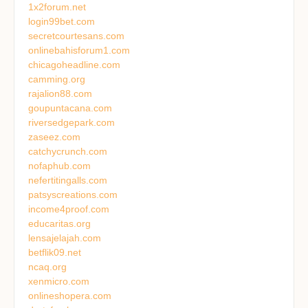
1x2forum.net
login99bet.com
secretcourtesans.com
onlinebahisforum1.com
chicagoheadline.com
camming.org
rajalion88.com
goupuntacana.com
riversedgepark.com
zaseez.com
catchycrunch.com
nofaphub.com
nefertitingalls.com
patsyscreations.com
income4proof.com
educaritas.org
lensajelajah.com
betflik09.net
ncaq.org
xenmicro.com
onlineshopera.com