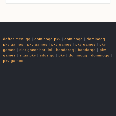
daftar menuqq
|
dominoqq pkv
|
dominoqq
|
dominoqq
|
pkv games
|
pkv games
|
pkv games
|
pkv games
|
pkv
games
|
slot gacor hari ini
|
bandarqq
|
bandarqq
|
pkv
games
|
situs pkv
|
situs qq
|
pkv
|
dominoqq
|
dominoqq
|
pkv games