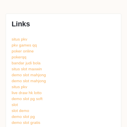
Links
situs pkv
pkv games qq
poker online
pokerqq
bandar judi bola
situs slot maxwin
demo slot mahjong
demo slot mahjong
situs pkv
live draw hk lotto
demo slot pg soft
slot
slot demo
demo slot pg
demo slot gratis