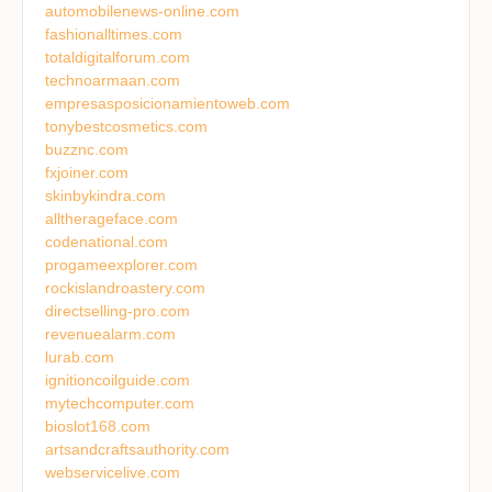
automobilenews-online.com
fashionalltimes.com
totaldigitalforum.com
technoarmaan.com
empresasposicionamientoweb.com
tonybestcosmetics.com
buzznc.com
fxjoiner.com
skinbykindra.com
alltherageface.com
codenational.com
progameexplorer.com
rockislandroastery.com
directselling-pro.com
revenuealarm.com
lurab.com
ignitioncoilguide.com
mytechcomputer.com
bioslot168.com
artsandcraftsauthority.com
webservicelive.com