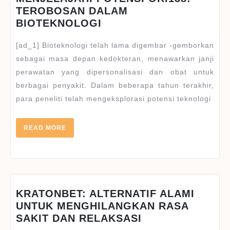
TEROBOSAN DALAM
MENJELAJAHI
BIOTEKNOLOGI
POTENSI
[ad_1] Bioteknologi telah lama digembar -gemborkan
ORI138:
TEROBOSAN
sebagai masa depan kedokteran, menawarkan janji
DALAM
perawatan yang dipersonalisasi dan obat untuk
BIOTEKNOLOGI
berbagai penyakit. Dalam beberapa tahun terakhir,
para peneliti telah mengeksplorasi potensi teknologi
READ
READ MORE
MORE
KRATONBET: ALTERNATIF ALAMI
UNTUK MENGHILANGKAN RASA
KRATONBET:
SAKIT DAN RELAKSASI