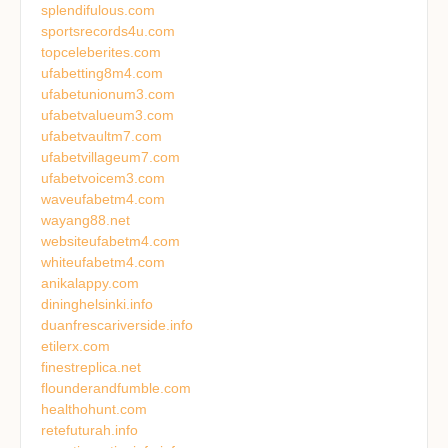
splendifulous.com
sportsrecords4u.com
topceleberites.com
ufabetting8m4.com
ufabetunionum3.com
ufabetvalueum3.com
ufabetvaultm7.com
ufabetvillageum7.com
ufabetvoicem3.com
waveufabetm4.com
wayang88.net
websiteufabetm4.com
whiteufabetm4.com
anikalappy.com
dininghelsinki.info
duanfrescariverside.info
etilerx.com
finestreplica.net
flounderandfumble.com
healthohunt.com
retefuturah.info