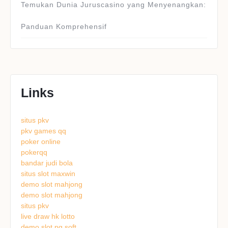
Temukan Dunia Juruscasino yang Menyenangkan:
Panduan Komprehensif
Links
situs pkv
pkv games qq
poker online
pokerqq
bandar judi bola
situs slot maxwin
demo slot mahjong
demo slot mahjong
situs pkv
live draw hk lotto
demo slot pg soft