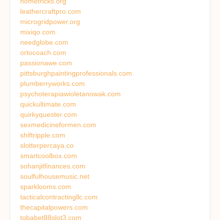
hometricks.org
leathercraftpro.com
microgridpower.org
mixiqo.com
needglobe.com
ortocoach.com
passionawe.com
pittsburghpaintingprofessionals.com
plumberryworks.com
psychoterapiawioletanowak.com
quickultimate.com
quirkyquester.com
sexmedicineformen.com
shiftripple.com
slotterpercaya.co
smartcoolbox.com
sohanjitfinances.com
soulfulhousemusic.net
sparklooms.com
tacticalcontractingllc.com
thecapitalpowers.com
tobabet88slot3.com