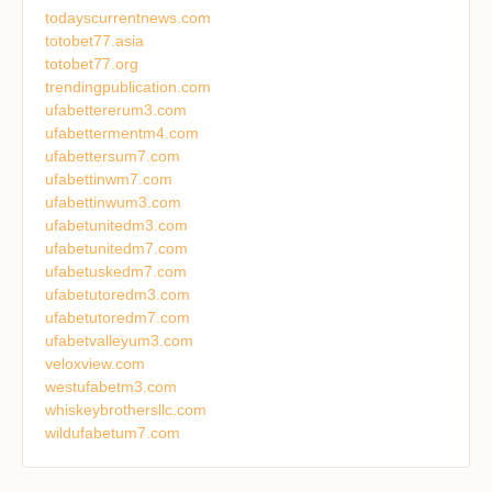
todayscurrentnews.com
totobet77.asia
totobet77.org
trendingpublication.com
ufabettererum3.com
ufabettermentm4.com
ufabettersum7.com
ufabettinwm7.com
ufabettinwum3.com
ufabetunitedm3.com
ufabetunitedm7.com
ufabetuskedm7.com
ufabetutoredm3.com
ufabetutoredm7.com
ufabetvalleyum3.com
veloxview.com
westufabetm3.com
whiskeybrothersllc.com
wildufabetum7.com