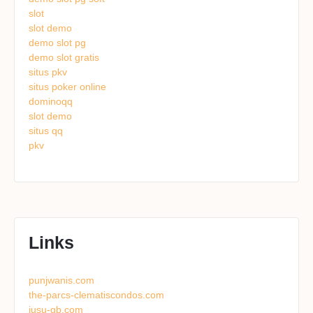
slot
slot demo
demo slot pg
demo slot gratis
situs pkv
situs poker online
dominoqq
slot demo
situs qq
pkv
Links
punjwanis.com
the-parcs-clematiscondos.com
jusu-gb.com