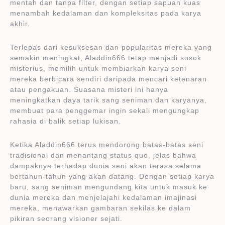
mentah dan tanpa filter, dengan setiap sapuan kuas
menambah kedalaman dan kompleksitas pada karya
akhir.
Terlepas dari kesuksesan dan popularitas mereka yang
semakin meningkat, Aladdin666 tetap menjadi sosok
misterius, memilih untuk membiarkan karya seni
mereka berbicara sendiri daripada mencari ketenaran
atau pengakuan. Suasana misteri ini hanya
meningkatkan daya tarik sang seniman dan karyanya,
membuat para penggemar ingin sekali mengungkap
rahasia di balik setiap lukisan.
Ketika Aladdin666 terus mendorong batas-batas seni
tradisional dan menantang status quo, jelas bahwa
dampaknya terhadap dunia seni akan terasa selama
bertahun-tahun yang akan datang. Dengan setiap karya
baru, sang seniman mengundang kita untuk masuk ke
dunia mereka dan menjelajahi kedalaman imajinasi
mereka, menawarkan gambaran sekilas ke dalam
pikiran seorang visioner sejati.