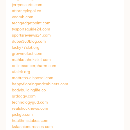
jerryescorts.com
attorneylegal.co
voomb.com
techgadgetpoint.com
tvsportsguide24.com
sportsreviews24.com
dubai360blog.com
lucky77slot.org
growmefast.com
mahkotahokislot.com
onlinecancerpharm.com
ufalek.org
mattress-disposal.com
happyflooringandcabinets.com
bodybuildinglife.co
qrdoggy.com
technologygud.com
realshocknews.com
pickgb.com
healthmistakes.com
ksfashiondresses.com