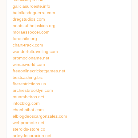
galiciasuroeste.info
batallasdeguerra.com
dregstudios.com
neatstuffhelpskids.org
moraessoccer.com
forochile.org
chart-track.com
wonderfultraveling.com
promocioname.net
wimaxworld.com
freeonlinecricketgames.net
bestcashing.biz
firerestrictions.us
archiesbrooklyn.com
muambeiros.net
infozblog.com
chonbaihat.com
elblogdeoscargonzalez.com
webpromote.net
steroids-store.co
arteydecoracion.net