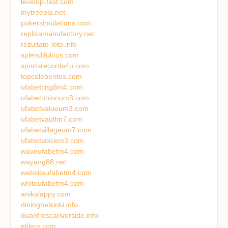
levelup-fast.com
mytreepla.net
pokersimulations.com
replicamanufactory.net
rezultate-loto.info
splendifulous.com
sportsrecords4u.com
topceleberites.com
ufabetting8m4.com
ufabetunionum3.com
ufabetvalueum3.com
ufabetvaultm7.com
ufabetvillageum7.com
ufabetvoicem3.com
waveufabetm4.com
wayang88.net
websiteufabetm4.com
whiteufabetm4.com
anikalappy.com
dininghelsinki.info
duanfrescariverside.info
etilerx.com