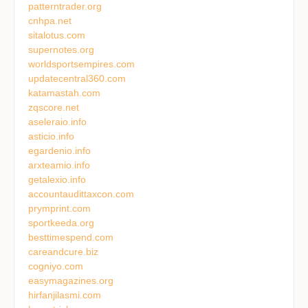
patterntrader.org
cnhpa.net
sitalotus.com
supernotes.org
worldsportsempires.com
updatecentral360.com
katamastah.com
zqscore.net
aseleraio.info
asticio.info
egardenio.info
arxteamio.info
getalexio.info
accountaudittaxcon.com
prymprint.com
sportkeeda.org
besttimespend.com
careandcure.biz
cogniyo.com
easymagazines.org
hirfanjilasmi.com