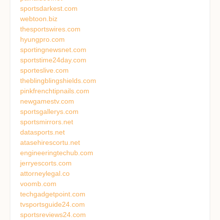
sportsdarkest.com
webtoon.biz
thesportswires.com
hyungpro.com
sportingnewsnet.com
sportstime24day.com
sporteslive.com
theblingblingshields.com
pinkfrenchtipnails.com
newgamestv.com
sportsgallerys.com
sportsmirrors.net
datasports.net
atasehirescortu.net
engineeringtechub.com
jerryescorts.com
attorneylegal.co
voomb.com
techgadgetpoint.com
tvsportsguide24.com
sportsreviews24.com