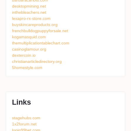
barbaracarlotti.com
desktopmining.net
inthebleachers.net
lexapro-rx-store.com
buyskincareproducts.org
frenchbulldogpuppyforsale.net
kogamasquid.com
themultiplicationtablechart.com
casinoglamour.org
dextercoin.io
christianarticledirectory.org
5homestyle.com
Links
stagehubs.com
1x2forum.net
login99bet.com