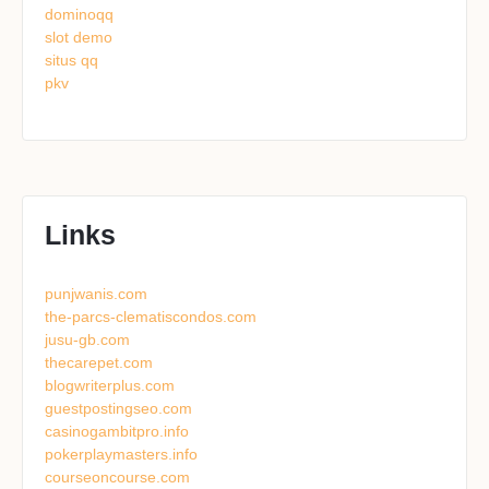
dominoqq
slot demo
situs qq
pkv
Links
punjwanis.com
the-parcs-clematiscondos.com
jusu-gb.com
thecarepet.com
blogwriterplus.com
guestpostingseo.com
casinogambitpro.info
pokerplaymasters.info
courseoncourse.com