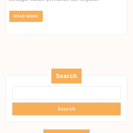
YANG
UNIK
READ
READ MORE
MORE
Search
Search