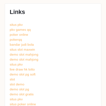
Links
situs pkv
pkv games qq
poker online
pokerqq
bandar judi bola
situs slot maxwin
demo slot mahjong
demo slot mahjong
situs pkv
live draw hk lotto
demo slot pg soft
slot
slot demo
demo slot pg
demo slot gratis
situs pkv
situs poker online