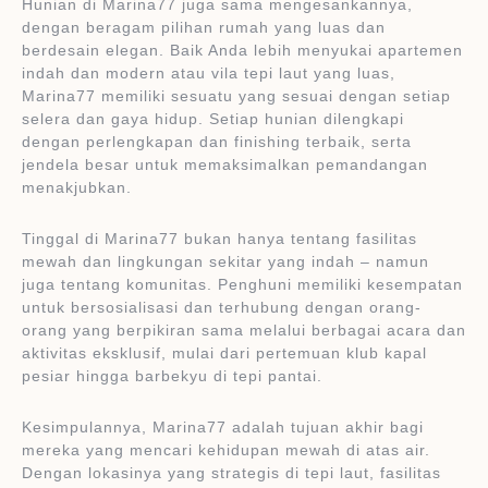
Hunian di Marina77 juga sama mengesankannya,
dengan beragam pilihan rumah yang luas dan
berdesain elegan. Baik Anda lebih menyukai apartemen
indah dan modern atau vila tepi laut yang luas,
Marina77 memiliki sesuatu yang sesuai dengan setiap
selera dan gaya hidup. Setiap hunian dilengkapi
dengan perlengkapan dan finishing terbaik, serta
jendela besar untuk memaksimalkan pemandangan
menakjubkan.
Tinggal di Marina77 bukan hanya tentang fasilitas
mewah dan lingkungan sekitar yang indah – namun
juga tentang komunitas. Penghuni memiliki kesempatan
untuk bersosialisasi dan terhubung dengan orang-
orang yang berpikiran sama melalui berbagai acara dan
aktivitas eksklusif, mulai dari pertemuan klub kapal
pesiar hingga barbekyu di tepi pantai.
Kesimpulannya, Marina77 adalah tujuan akhir bagi
mereka yang mencari kehidupan mewah di atas air.
Dengan lokasinya yang strategis di tepi laut, fasilitas