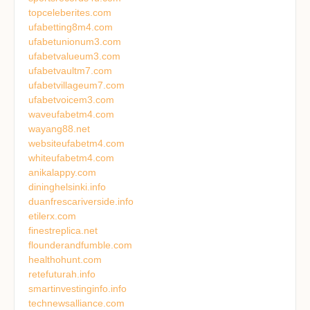
topceleberites.com
ufabetting8m4.com
ufabetunionum3.com
ufabetvalueum3.com
ufabetvaultm7.com
ufabetvillageum7.com
ufabetvoicem3.com
waveufabetm4.com
wayang88.net
websiteufabetm4.com
whiteufabetm4.com
anikalappy.com
dininghelsinki.info
duanfrescariverside.info
etilerx.com
finestreplica.net
flounderandfumble.com
healthohunt.com
retefuturah.info
smartinvestinginfo.info
technewsalliance.com