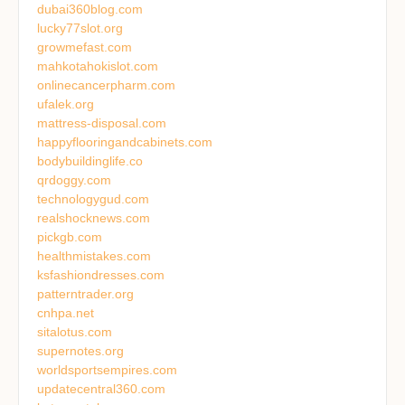
dubai360blog.com
lucky77slot.org
growmefast.com
mahkotahokislot.com
onlinecancerpharm.com
ufalek.org
mattress-disposal.com
happyflooringandcabinets.com
bodybuildinglife.co
qrdoggy.com
technologygud.com
realshocknews.com
pickgb.com
healthmistakes.com
ksfashiondresses.com
patterntrader.org
cnhpa.net
sitalotus.com
supernotes.org
worldsportsempires.com
updatecentral360.com