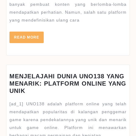
PEMBUA
banyak pembuat konten yang berlomba-lomba
KONTEN
mendapatkan perhatian. Namun, salah satu platform
ONLINE
yang mendefinisikan ulang cara
READ
READ MORE
MORE
MENJELAJAHI DUNIA UNO138 YANG
MENARIK: PLATFORM ONLINE YANG
MENJELAJAHI
UNIK
DUNIA
[ad_1] UNO138 adalah platform online yang telah
UNO138
YANG
mendapatkan popularitas di kalangan penggemar
MENARIK:
game karena pendekatannya yang unik dan menarik
PLATFORM
untuk game online. Platform ini menawarkan
ONLINE
berbagai macam permainan dan kegiatan