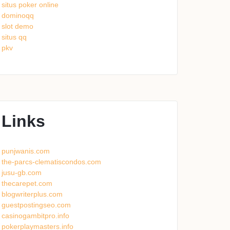
situs poker online
dominoqq
slot demo
situs qq
pkv
Links
punjwanis.com
ING
the-parcs-clematiscondos.com
TAN:
jusu-gb.com
IMANA
thecarepet.com
blogwriterplus.com
A
guestpostingseo.com
OLUSI
casinogambitpro.info
pokerplaymasters.info