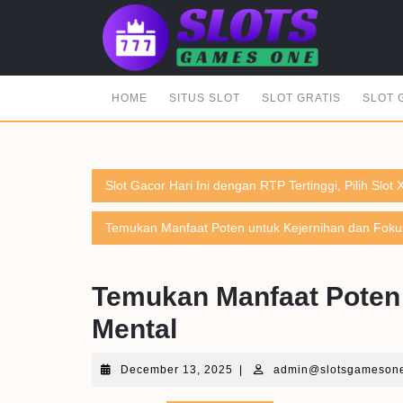
Skip
to
content
HOME
SITUS SLOT
SLOT GRATIS
SLOT 
Slot Gacor Hari Ini dengan RTP Tertinggi, Pilih Slo
Temukan Manfaat Poten untuk Kejernihan dan Foku
Temukan Manfaat Poten 
Mental
December
December 13, 2025
|
admin@slotsgameson
13,
2025