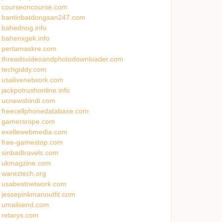
courseoncourse.com
RAGA
bantinbatdongsan247.com
bahednog.info
bahenxgek.info
pertamaskre.com
threadsvideoandphotodownloader.com
techgiddy.com
usalivenetwork.com
jackpotrushonline.info
ucnewshindi.com
freecellphonedatabase.com
gamersrope.com
exellewebmedia.com
free-gamestop.com
sinbadtravels.com
ukmagzine.com
wareztech.org
usabestnetwork.com
jessepinkmanoutfit.com
umailsend.com
retarys.com