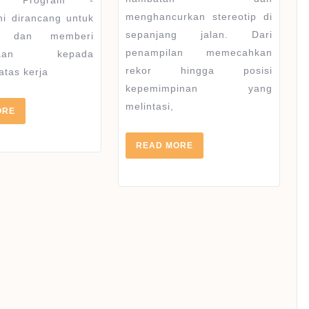
OLAH
menghancurkan stereotip di
ni dirancang untuk
sepanjang jalan. Dari
i dan memberi
penampilan memecahkan
rgaan kepada
rekor hingga posisi
atas kerja
kepemimpinan yang
melintasi,
READ
ORE
MORE
READ
READ MORE
MORE