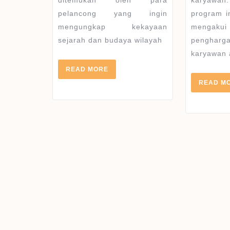
pelancong yang ingin
program i
mengungkap kekayaan
mengaku
sejarah dan budaya wilayah
pengha
karyawan 
READ
READ MORE
MORE
READ M