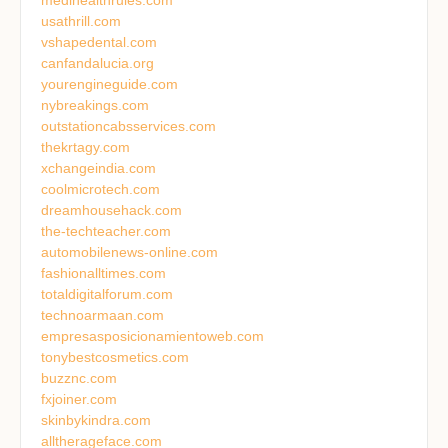
medihealthrules.com
usathrill.com
vshapedental.com
canfandalucia.org
yourengineguide.com
nybreakings.com
outstationcabsservices.com
thekrtagy.com
xchangeindia.com
coolmicrotech.com
dreamhousehack.com
the-techteacher.com
automobilenews-online.com
fashionalltimes.com
totaldigitalforum.com
technoarmaan.com
empresasposicionamientoweb.com
tonybestcosmetics.com
buzznc.com
fxjoiner.com
skinbykindra.com
alltherageface.com