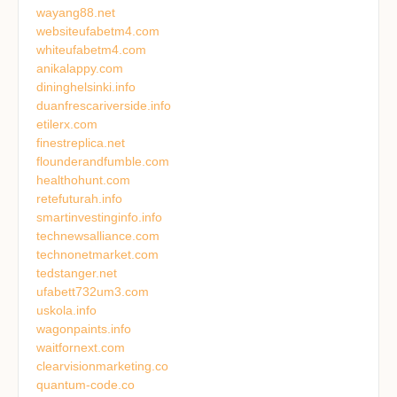
wayang88.net
websiteufabetm4.com
whiteufabetm4.com
anikalappy.com
dininghelsinki.info
duanfrescariverside.info
etilerx.com
finestreplica.net
flounderandfumble.com
healthohunt.com
retefuturah.info
smartinvestinginfo.info
technewsalliance.com
technonetmarket.com
tedstanger.net
ufabett732um3.com
uskola.info
wagonpaints.info
waitfornext.com
clearvisionmarketing.co
quantum-code.co