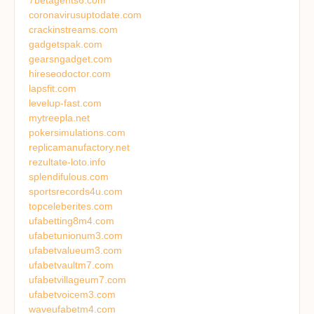
7betagents6.com
coronavirusuptodate.com
crackinstreams.com
gadgetspak.com
gearsngadget.com
hireseodoctor.com
lapsfit.com
levelup-fast.com
mytreepla.net
pokersimulations.com
replicamanufactory.net
rezultate-loto.info
splendifulous.com
sportsrecords4u.com
topceleberites.com
ufabetting8m4.com
ufabetunionum3.com
ufabetvalueum3.com
ufabetvaultm7.com
ufabetvillageum7.com
ufabetvoicem3.com
waveufabetm4.com