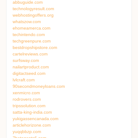
abbuguide.com
technologyresult.com
webhostingoffers.org
whatszow.com
ehomeamerca.com
techintendo.com
techgreenpure.com
bestdropshipstore.com
cartelreviews.com
surfsway.com
nailartproduct.com
digitactseed.com
lvlcraft.com
90secondmoneyloans.com
xenmicro.com
rodrovers.com
tripssolution.com
satta-king-india.com
yukigassencanada.com
articlehorizone.com
yuqqbbzp.com