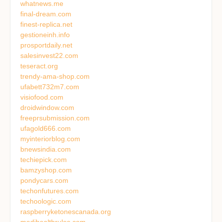
whatnews.me
final-dream.com
finest-replica.net
gestioneinh.info
prosportdaily.net
salesinvest22.com
teseract.org
trendy-ama-shop.com
ufabett732m7.com
visiofood.com
droidwindow.com
freeprsubmission.com
ufagold666.com
myinteriorblog.com
bnewsindia.com
techiepick.com
bamzyshop.com
pondycars.com
techonfutures.com
techoologic.com
raspberryketonescanada.org