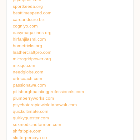
sportkeeda.org
besttimespend.com
careandcure.biz
cogniyo.com
easymagazines.org
hirfanjilasmi.com
hometricks.org
leathercraftpro.com
microgridpower.org
mixiqo.com
needglobe.com
ortocoach.com
passionawe.com
pittsburghpaintingprofessionals.com
plumberryworks.com
psychoterapiawioletanowak.com
quickultimate.com
quirkyquester.com
sexmedicineformen.com
shiftripple.com
slotterpercaya.co