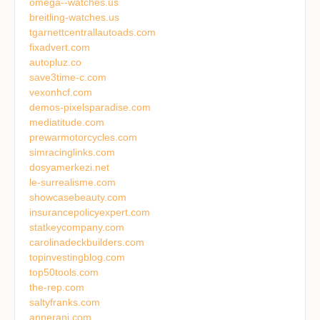
omega--watches.us
breitling-watches.us
tgarnettcentrallautoads.com
fixadvert.com
autopluz.co
save3time-c.com
vexonhcf.com
demos-pixelsparadise.com
mediatitude.com
prewarmotorcycles.com
simracinglinks.com
dosyamerkezi.net
le-surrealisme.com
showcasebeauty.com
insurancepolicyexpert.com
statkeycompany.com
carolinadeckbuilders.com
topinvestingblog.com
top50tools.com
the-rep.com
saltyfranks.com
annerani.com