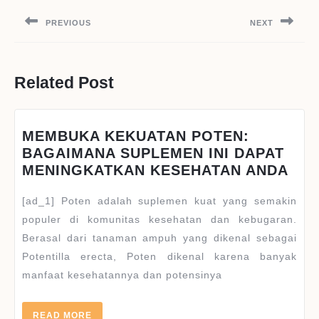
navigation
PREVIOUS
NEXT
Previous
Next
post:
post:
Related Post
MEMBUKA KEKUATAN POTEN:
BAGAIMANA SUPLEMEN INI DAPAT
ME
MENINGKATKAN KESEHATAN ANDA
KEK
[ad_1] Poten adalah suplemen kuat yang semakin
POT
BAG
populer di komunitas kesehatan dan kebugaran.
SUP
Berasal dari tanaman ampuh yang dikenal sebagai
INI
Potentilla erecta, Poten dikenal karena banyak
DAP
manfaat kesehatannya dan potensinya
MEN
KES
READ
READ MORE