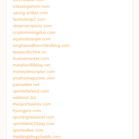
iclassicgames.com
saung-artikel.com
fasthokivip2.com
observersports.com
cryptominingplus.com
aquinoticiaspe.com
longhairedfrenchbulldog.com
lawyersforhire.co
businemarket.com
matahari88play.net
moneydescriptor.com
youthsmagazine.com
painaidee.net
sportsdarkest.com
webtoon.biz
thesportswires.com
hyungpro.com
sportingnewsnet.com
sportstime24day.com
sporteslive.com
theblingblingshields.com