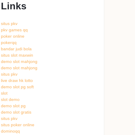
Links
situs pkv
pkv games qq
poker online
pokerqq
bandar judi bola
situs slot maxwin
demo slot mahjong
demo slot mahjong
situs pkv
live draw hk lotto
demo slot pg soft
slot
slot demo
demo slot pg
demo slot gratis
situs pkv
situs poker online
dominoqq