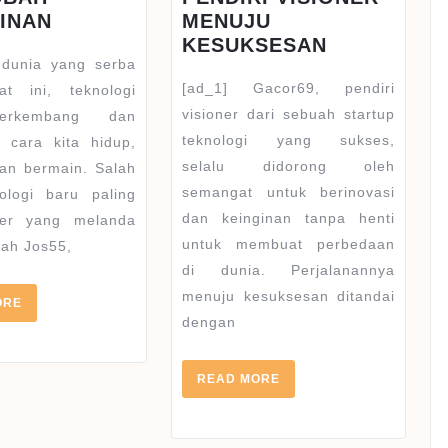
JOS55:
INAN
MENUJU
TEKNOLOGI
INSIDE
KESUKSESAN
 dunia yang serba
BARU
THE
[ad_1] Gacor69, pendiri
YANG
MIND
at ini, teknologi
REVOLUSIONER
OF
visioner dari sebuah startup
erkembang dan
MENGUBAH
GACOR69:
teknologi yang sukses,
 cara kita hidup,
PERMAINAN
PERJALAN
selalu didorong oleh
dan bermain. Salah
SANG
semangat untuk berinovasi
ologi baru paling
PENDIRI
dan keinginan tanpa henti
oner yang melanda
VISIONER
untuk membuat perbedaan
lah Jos55,
MENUJU
di dunia. Perjalanannya
KESUKSES
menuju kesuksesan ditandai
READ
ORE
MORE
dengan
READ
READ MORE
MORE