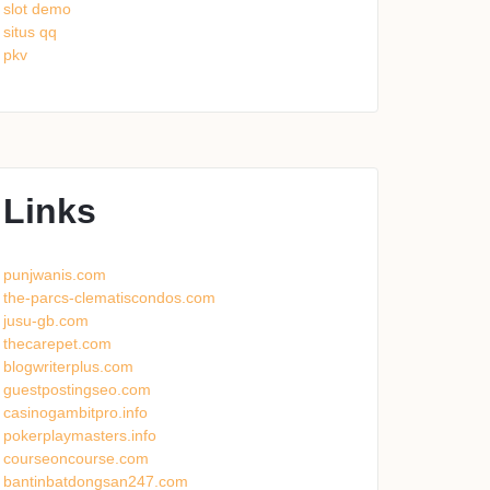
slot demo
situs qq
pkv
Links
punjwanis.com
the-parcs-clematiscondos.com
jusu-gb.com
thecarepet.com
blogwriterplus.com
guestpostingseo.com
casinogambitpro.info
pokerplaymasters.info
courseoncourse.com
bantinbatdongsan247.com