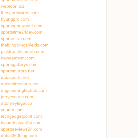
webtoon.biz
thesportswires.com
hyungpro.com
sportingnewsnet.com
sportstime24day.com
sporteslive.com
theblingblingshields.com
pinkfrenchtipnails.com
newgamestv.com
sportsgallerys.com
sportsmirrors.net
datasports.net
atasehirescortu.net
engineeringtechub.com
jerryescorts.com
attorneylegal.co
voomb.com
techgadgetpoint.com
tvsportsguide24.com
sportsreviews24.com
dubai360blog.com