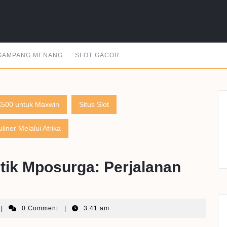
GAMPANG MENANG
SLOT GACOR
t X500 untuk Maxwin
Situs Slot
iner Melalui Afrika
tik Mposurga: Perjalanan
admin@slotsgamesone.com
|
0 Comment
|
3:41 am