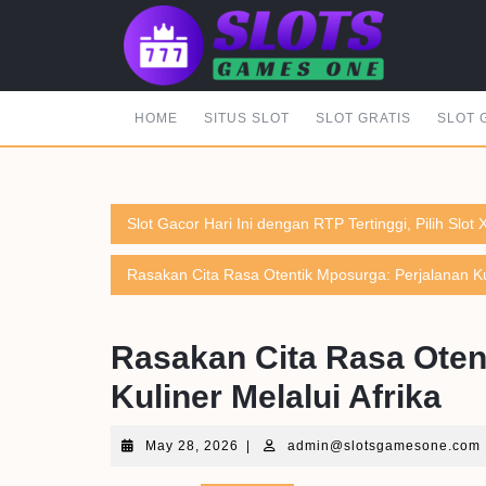
Skip
to
content
HOME
SITUS SLOT
SLOT GRATIS
SLOT 
Slot Gacor Hari Ini dengan RTP Tertinggi, Pilih Slo
Rasakan Cita Rasa Otentik Mposurga: Perjalanan Kul
Rasakan Cita Rasa Oten
Kuliner Melalui Afrika
May
May 28, 2026
|
admin@slotsgamesone.com
28,
2026