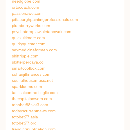
needglobe.com
ortocoach.com
passionawe.com
pittsburghpaintingprofessionals.com
plumberryworks.com
psychoterapiawioletanowak.com
quickultimate.com
quirkyquester.com
sexmedicineformen.com
shiftripple.com
slotterpercaya.co
smartcoolbox.com
sohanjitfinances.com
soulfulhousemusic.net
sparklooms.com
tacticalcontractingllc.com
thecapitalpowers.com
tobabet88slot3.com
todayscurrentnews.com
totobet77.asia
totobet77.org
trendingpublication.com