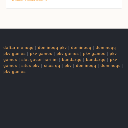
daftar menuqq
|
dominoqq pkv
|
dominoqq
|
dominoqq
|
pkv games
|
pkv games
|
pkv games
|
pkv games
|
pkv
games
|
slot gacor hari ini
|
bandarqq
|
bandarqq
|
pkv
games
|
situs pkv
|
situs qq
|
pkv
|
dominoqq
|
dominoqq
|
pkv games