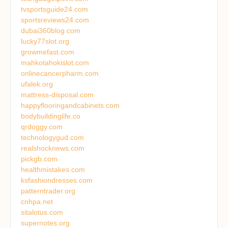
tvsportsguide24.com
sportsreviews24.com
dubai360blog.com
lucky77slot.org
growmefast.com
mahkotahokislot.com
onlinecancerpharm.com
ufalek.org
mattress-disposal.com
happyflooringandcabinets.com
bodybuildinglife.co
qrdoggy.com
technologygud.com
realshocknews.com
pickgb.com
healthmistakes.com
ksfashiondresses.com
patterntrader.org
cnhpa.net
sitalotus.com
supernotes.org