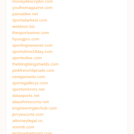
moneydescriptor.com
youthsmagazine.com
painaidee.net
sportsdarkest.com
webtoon.biz
thesportswires.com
hyungpro.com
sportingnewsnet.com
sportstime24day.com
sporteslive.com
theblingblingshields.com
pinkfrenchtipnails.com
newgamestv.com
sportsgallerys.com
sportsmirrors.net
datasports.net
atasehirescortu.net
engineeringtechub.com
jerryescorts.com
attorneylegal.co
voomb.com
techgadgetpoint.com