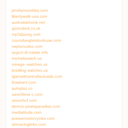
jimsfamousbbq.com
libertywalk-usa.com
australiamovie.net
gizmobird.co.uk
mp3djsong.com
coursdanglaistoulouse.com
neptunuslex.com
auguri-di-natale.info
michelewatch.us
omega--watches.us
breitling-watches.us
tgarnettcentrallautoads.com
fixadvert.com
autopluz.co
save3time-c.com
vexonhcf.com
demos-pixelsparadise.com
mediatitude.com
prewarmotorcycles.com
simracinglinks.com