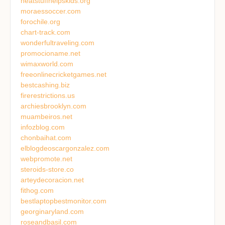
neatstuffhelpskids.org
moraessoccer.com
forochile.org
chart-track.com
wonderfultraveling.com
promocioname.net
wimaxworld.com
freeonlinecricketgames.net
bestcashing.biz
firerestrictions.us
archiesbrooklyn.com
muambeiros.net
infozblog.com
chonbaihat.com
elblogdeoscargonzalez.com
webpromote.net
steroids-store.co
arteydecoracion.net
fithog.com
bestlaptopbestmonitor.com
georginaryland.com
roseandbasil.com