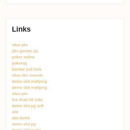
Links
situs pkv
pkv games qq
poker online
pokerqq
bandar judi bola
situs slot maxwin
demo slot mahjong
demo slot mahjong
situs pkv
live draw hk lotto
demo slot pg soft
slot
slot demo
demo slot pg