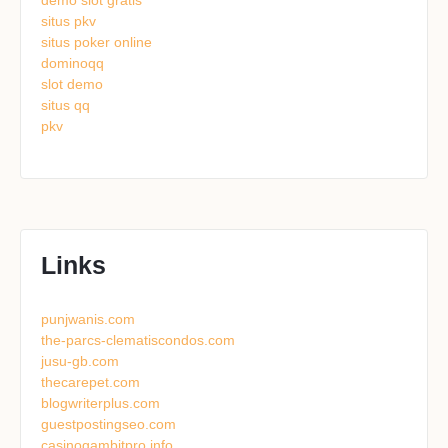
demo slot gratis
situs pkv
situs poker online
dominoqq
slot demo
situs qq
pkv
Links
punjwanis.com
the-parcs-clematiscondos.com
jusu-gb.com
thecarepet.com
blogwriterplus.com
guestpostingseo.com
casinogambitpro.info