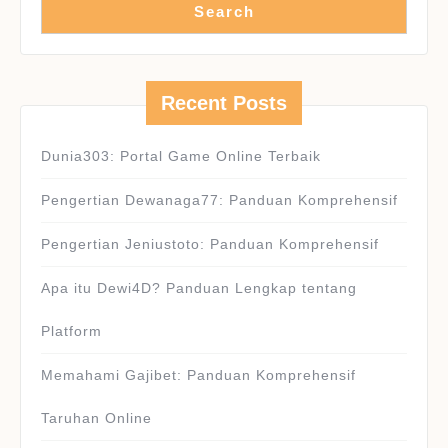
Search
Recent Posts
Dunia303: Portal Game Online Terbaik
Pengertian Dewanaga77: Panduan Komprehensif
Pengertian Jeniustoto: Panduan Komprehensif
Apa itu Dewi4D? Panduan Lengkap tentang
Platform
Memahami Gajibet: Panduan Komprehensif
Taruhan Online