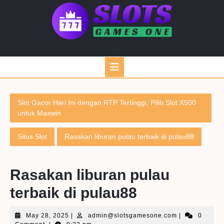
Skip
to
content
Open
Button
Slot Gacor Hari Ini dengan RTP Tertinggi, Pilih Slot X500
untuk Maxwin
Situs Slot
Rasakan liburan pulau terbaik di pulau88
Rasakan liburan pulau
terbaik di pulau88
May
admin@slotsg
May 28, 2025
|
admin@slotsgamesone.com
|
0