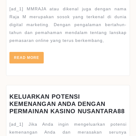
DALAM
[ad_1] MMRAJA atau dikenal juga dengan nama
PIKIRAN
MMRAJA:
Raja M merupakan sosok yang terkenal di dunia
WAWASAN
digital marketing. Dengan pengalaman bertahun-
DARI
tahun dan pemahaman mendalam tentang lanskap
GURU
pemasaran online yang terus berkembang,
PEMASARAN
DIGITAL
READ
READ MORE
MORE
KELUARKAN POTENSI
KEMENANGAN ANDA DENGAN
KE
PERMAINAN KASINO NUSANTARA88
PO
[ad_1] Jika Anda ingin mengeluarkan potensi
KE
AN
kemenangan Anda dan merasakan serunya