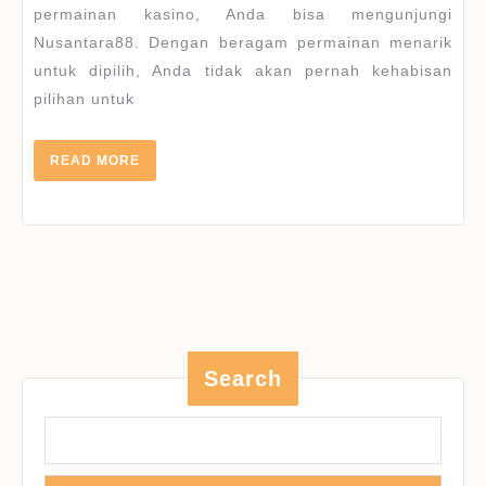
DE
permainan kasino, Anda bisa mengunjungi
PE
Nusantara88. Dengan beragam permainan menarik
KA
untuk dipilih, Anda tidak akan pernah kehabisan
NU
pilihan untuk
READ
READ MORE
MORE
Search