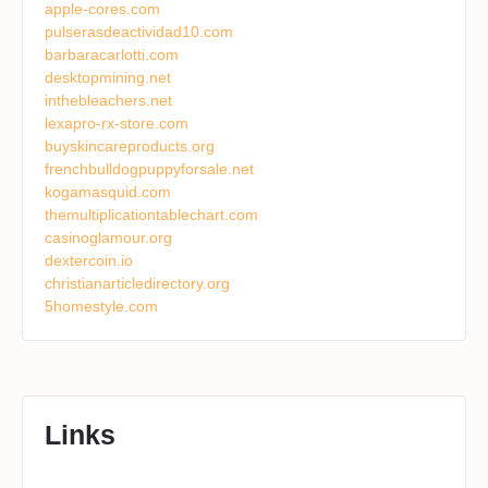
apple-cores.com
pulserasdeactividad10.com
barbaracarlotti.com
desktopmining.net
inthebleachers.net
lexapro-rx-store.com
buyskincareproducts.org
frenchbulldogpuppyforsale.net
kogamasquid.com
themultiplicationtablechart.com
casinoglamour.org
dextercoin.io
christianarticledirectory.org
5homestyle.com
Links