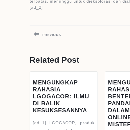
terbatas, menunggu untuk dieksplorasi dan di
[ad_2]
Post
navigation
PREVIOUS
Previous
post:
Related Post
MENGUNGKAP
MENG
RAHASIA
RAHAS
LGOGACOR: ILMU
BENTE
DI BALIK
PANDA
MENGUNGKA
KESUKSESANNYA
DALAM
RAHASIA
ONLIN
[ad_1] LGOGACOR, produk
LGOGACOR:
MISTE