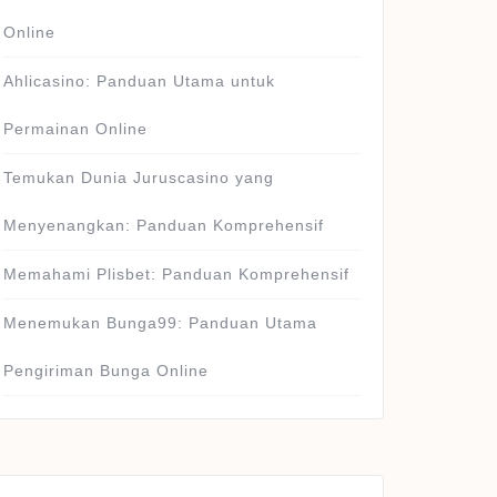
Online
Ahlicasino: Panduan Utama untuk
Permainan Online
Temukan Dunia Juruscasino yang
Menyenangkan: Panduan Komprehensif
Memahami Plisbet: Panduan Komprehensif
Menemukan Bunga99: Panduan Utama
Pengiriman Bunga Online