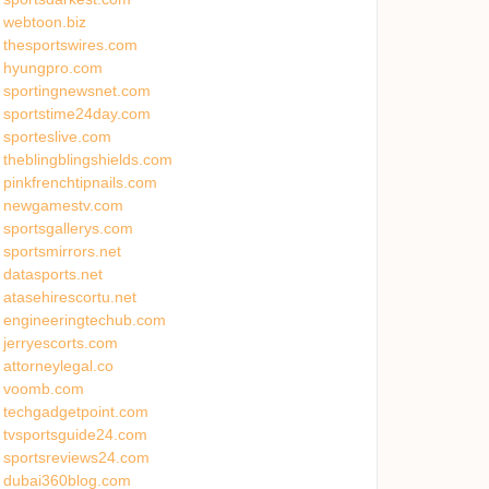
webtoon.biz
thesportswires.com
hyungpro.com
sportingnewsnet.com
sportstime24day.com
sporteslive.com
theblingblingshields.com
pinkfrenchtipnails.com
newgamestv.com
sportsgallerys.com
sportsmirrors.net
datasports.net
atasehirescortu.net
engineeringtechub.com
jerryescorts.com
attorneylegal.co
voomb.com
techgadgetpoint.com
tvsportsguide24.com
sportsreviews24.com
dubai360blog.com