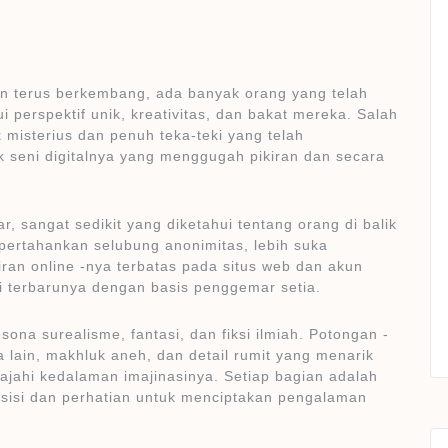
an terus berkembang, ada banyak orang yang telah
 perspektif unik, kreativitas, dan bakat mereka. Salah
k misterius dan penuh teka-teki yang telah
 seni digitalnya yang menggugah pikiran dan secara
, sangat sedikit yang diketahui tentang orang di balik
pertahankan selubung anonimitas, lebih suka
ran online -nya terbatas pada situs web dan akun
i terbarunya dengan basis penggemar setia.
na surealisme, fantasi, dan fiksi ilmiah. Potongan -
lain, makhluk aneh, dan detail rumit yang menarik
jahi kedalaman imajinasinya. Setiap bagian adalah
esisi dan perhatian untuk menciptakan pengalaman