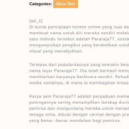
Categories:
Situs Slot
[ad_1]
Di dunia penciptaan konten online yang luas d
membuat nama untuk diri mereka sendiri melalui
satu individu tersebut adalah Pararaja77, soso
mengumpulkan pengikut yang berdedikasi untuk
visual yang menakjubkan.
Terlepas dari popularitasnya yang semakin besar
nama layar Pararaja77. Dia telah berhasil mem
membiarkan karyanya berbicara sendiri. Kehadi
media sosialnya, di mana ia membagikan kreas
Karya seni Pararaja77 adalah perpaduan memeso
potongannya sering menampilkan lanskap dunia 
pemirsa dan mengundang mereka untuk menjela
tenaga cinta, dibuat dengan cermat dengan pr
yang benar -benar mendalam bagi pemirsa.