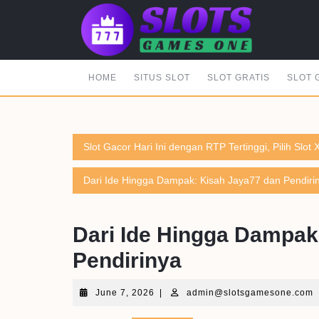
Skip
to
content
HOME
SITUS SLOT
SLOT GRATIS
SLOT 
Slot Gacor Hari Ini dengan RTP Tertinggi, Pilih Slo
Dari Ide Hingga Dampak: Kisah Jaya77 dan Pendiri
Dari Ide Hingga Dampak
Pendirinya
June
a
June 7, 2026
|
admin@slotsgamesone.com
7,
2026