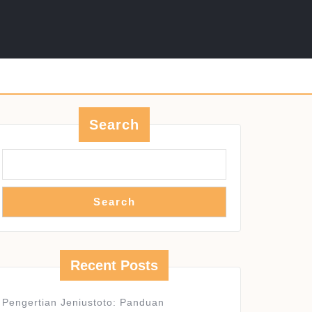
Search
Search
Recent Posts
Pengertian Jeniustoto: Panduan