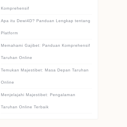
Komprehensif
Apa itu Dewi4D? Panduan Lengkap tentang
Platform
Memahami Gajibet: Panduan Komprehensif
Taruhan Online
Temukan Majestibet: Masa Depan Taruhan
Online
Menjelajahi Majestibet: Pengalaman
Taruhan Online Terbaik