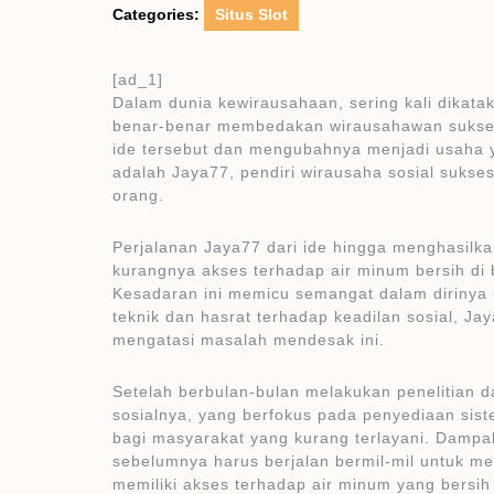
Categories:
Situs Slot
[ad_1]
Dalam dunia kewirausahaan, sering kali dikata
benar-benar membedakan wirausahawan sukse
ide tersebut dan mengubahnya menjadi usaha 
adalah Jaya77, pendiri wirausaha sosial suk
orang.
Perjalanan Jaya77 dari ide hingga menghasilk
kurangnya akses terhadap air minum bersih di
Kesadaran ini memicu semangat dalam dirinya 
teknik dan hasrat terhadap keadilan sosial, J
mengatasi masalah mendesak ini.
Setelah berbulan-bulan melakukan penelitian
sosialnya, yang berfokus pada penyediaan sist
bagi masyarakat yang kurang terlayani. Damp
sebelumnya harus berjalan bermil-mil untuk me
memiliki akses terhadap air minum yang bersi