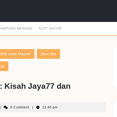
GAMPANG MENANG
SLOT GACOR
t X500 untuk Maxwin
Situs Slot
nya
: Kisah Jaya77 dan
dmin@slotsgamesone.com
|
0 Comment
|
12:40 pm