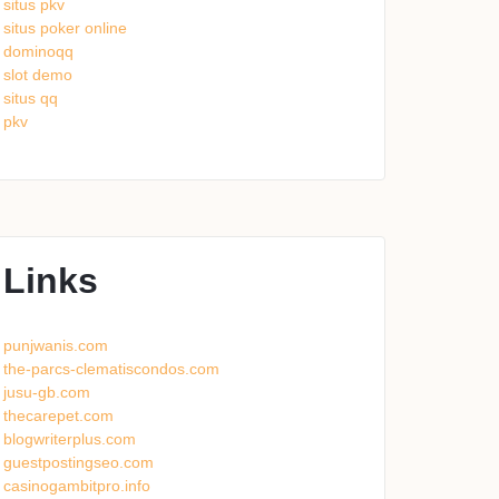
situs pkv
situs poker online
dominoqq
slot demo
situs qq
pkv
Links
punjwanis.com
the-parcs-clematiscondos.com
jusu-gb.com
thecarepet.com
blogwriterplus.com
guestpostingseo.com
casinogambitpro.info