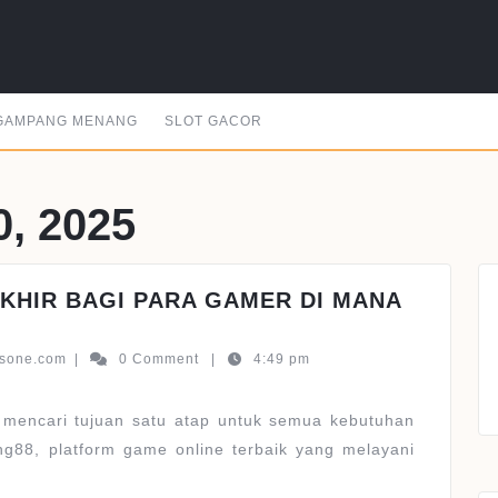
GAMPANG MENANG
SLOT GACOR
, 2025
KHIR BAGI PARA GAMER DI MANA
admin@slotsgamesone.com
sone.com
|
0 Comment
|
4:49 pm
mencari tujuan satu atap untuk semua kebutuhan
ng88, platform game online terbaik yang melayani