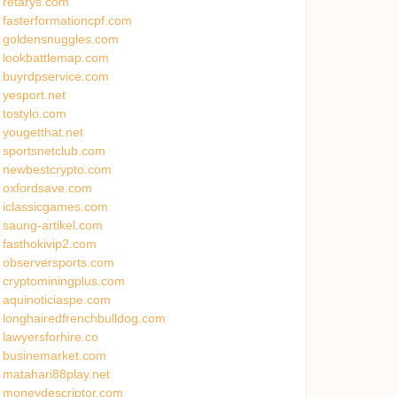
retarys.com
fasterformationcpf.com
goldensnuggles.com
lookbattlemap.com
buyrdpservice.com
yesport.net
tostylo.com
yougetthat.net
sportsnetclub.com
newbestcrypto.com
oxfordsave.com
iclassicgames.com
saung-artikel.com
fasthokivip2.com
observersports.com
cryptominingplus.com
aquinoticiaspe.com
longhairedfrenchbulldog.com
lawyersforhire.co
businemarket.com
matahari88play.net
moneydescriptor.com