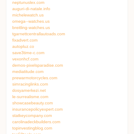
neptunuslex.com
auguri-di-natale.info
michelewatch.us
omega--watches.us
breitling-watches.us
tgarnettcentrallautoads.com
fixadvert.com
autopluz.co
save3time-c.com
vexonhcf.com
demos-pixelsparadise.com
mediatitude.com
prewarmotorcycles.com
simracinglinks.com
dosyamerkezi.net
le-surrealisme.com
showcasebeauty.com
insurancepolicyexpert.com
statkeycompany.com
carolinadeckbuilders.com
topinvestingblog.com