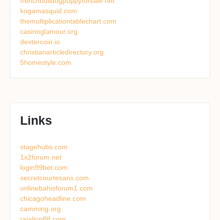
frenchbulldogpuppyforsale.net
kogamasquid.com
themultiplicationtablechart.com
casinoglamour.org
dextercoin.io
christianarticledirectory.org
5homestyle.com
Links
stagehubs.com
1x2forum.net
login99bet.com
secretcourtesans.com
onlinebahisforum1.com
chicagoheadline.com
camming.org
rajalion88.com