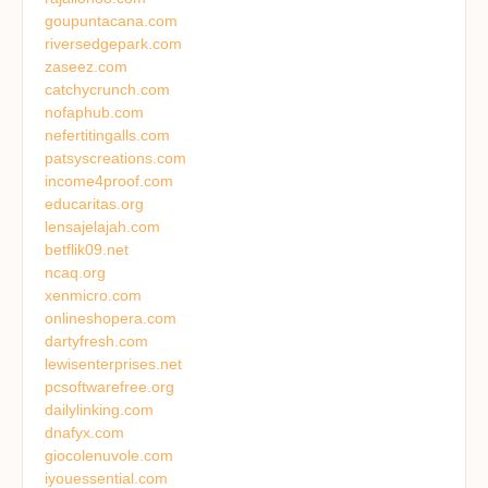
goupuntacana.com
riversedgepark.com
zaseez.com
catchycrunch.com
nofaphub.com
nefertitingalls.com
patsyscreations.com
income4proof.com
educaritas.org
lensajelajah.com
betflik09.net
ncaq.org
xenmicro.com
onlineshopera.com
dartyfresh.com
lewisenterprises.net
pcsoftwarefree.org
dailylinking.com
dnafyx.com
giocolenuvole.com
iyouessential.com