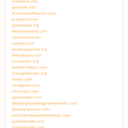
arxteamio.info
getalexio.info
accountaudittaxcon.com
prymprint.com
sportkeeda.org
besttimespend.com
careandcure.biz
cogniyo.com
easymagazines.org
hirfanjilasmi.com
hometricks.org
leathercraftpro.com
microgridpower.org
mixiqo.com
needglobe.com
ortocoach.com
passionawe.com
pittsburghpaintingprofessionals.com
plumberryworks.com
psychoterapiawioletanowak.com
quickultimate.com
quirkyquester.com