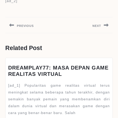
[ad_2]
Post
navigation
PREVIOUS
NEXT
Previous
Next
post:
post:
Related Post
DREAMPLAY77: MASA DEPAN GAME
DREAMPLAY77:
REALITAS VIRTUAL
MASA
[ad_1] Popularitas game realitas virtual terus
DEPAN
GAME
meningkat selama beberapa tahun terakhir, dengan
REALITAS
semakin banyak pemain yang membenamkan diri
VIRTUAL
dalam dunia virtual dan merasakan game dengan
cara yang benar-benar baru. Salah