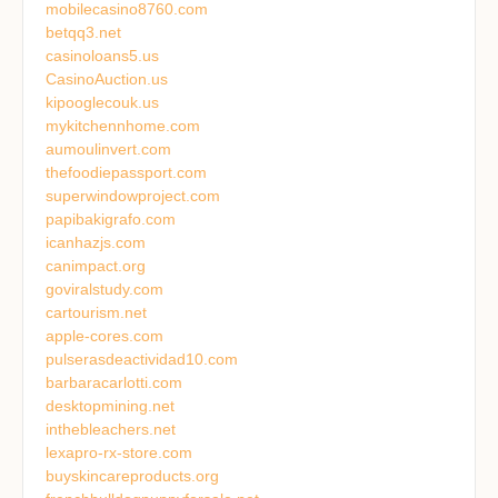
mobilecasino8760.com
betqq3.net
casinoloans5.us
CasinoAuction.us
kipooglecouk.us
mykitchennhome.com
aumoulinvert.com
thefoodiepassport.com
superwindowproject.com
papibakigrafo.com
icanhazjs.com
canimpact.org
goviralstudy.com
cartourism.net
apple-cores.com
pulserasdeactividad10.com
barbaracarlotti.com
desktopmining.net
inthebleachers.net
lexapro-rx-store.com
buyskincareproducts.org