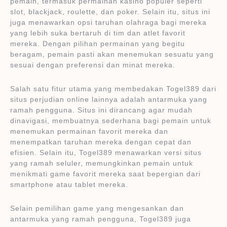
pemain, termasuk permainan kasino populer seperti
slot, blackjack, roulette, dan poker. Selain itu, situs ini
juga menawarkan opsi taruhan olahraga bagi mereka
yang lebih suka bertaruh di tim dan atlet favorit
mereka. Dengan pilihan permainan yang begitu
beragam, pemain pasti akan menemukan sesuatu yang
sesuai dengan preferensi dan minat mereka.
Salah satu fitur utama yang membedakan Togel389 dari
situs perjudian online lainnya adalah antarmuka yang
ramah pengguna. Situs ini dirancang agar mudah
dinavigasi, membuatnya sederhana bagi pemain untuk
menemukan permainan favorit mereka dan
menempatkan taruhan mereka dengan cepat dan
efisien. Selain itu, Togel389 menawarkan versi situs
yang ramah seluler, memungkinkan pemain untuk
menikmati game favorit mereka saat bepergian dari
smartphone atau tablet mereka.
Selain pemilihan game yang mengesankan dan
antarmuka yang ramah pengguna, Togel389 juga