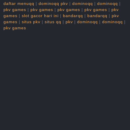
daftar menuqq
|
dominoqq pkv
|
dominoqq
|
dominoqq
|
pkv games
|
pkv games
|
pkv games
|
pkv games
|
pkv
games
|
slot gacor hari ini
|
bandarqq
|
bandarqq
|
pkv
games
|
situs pkv
|
situs qq
|
pkv
|
dominoqq
|
dominoqq
|
pkv games