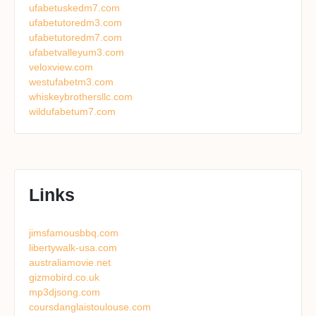
ufabetuskedm7.com
ufabetutoredm3.com
ufabetutoredm7.com
ufabetvalleyum3.com
veloxview.com
westufabetm3.com
whiskeybrothersllc.com
wildufabetum7.com
Links
jimsfamousbbq.com
libertywalk-usa.com
australiamovie.net
gizmobird.co.uk
mp3djsong.com
coursdanglaistoulouse.com