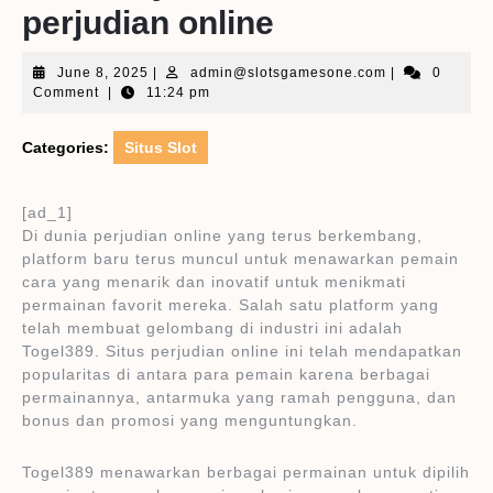
perjudian online
June
admin@slotsg
June 8, 2025
|
admin@slotsgamesone.com
|
0
8,
Comment
|
11:24 pm
2025
Categories:
Situs Slot
[ad_1]
Di dunia perjudian online yang terus berkembang,
platform baru terus muncul untuk menawarkan pemain
cara yang menarik dan inovatif untuk menikmati
permainan favorit mereka. Salah satu platform yang
telah membuat gelombang di industri ini adalah
Togel389. Situs perjudian online ini telah mendapatkan
popularitas di antara para pemain karena berbagai
permainannya, antarmuka yang ramah pengguna, dan
bonus dan promosi yang menguntungkan.
Togel389 menawarkan berbagai permainan untuk dipilih