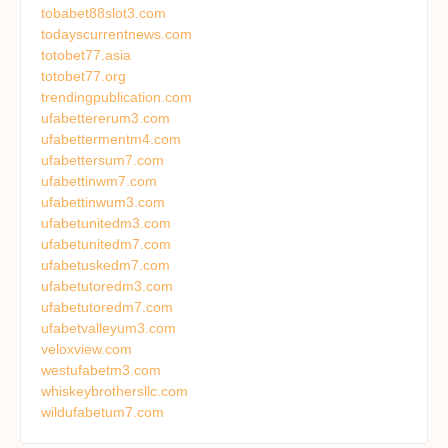
tobabet88slot3.com
todayscurrentnews.com
totobet77.asia
totobet77.org
trendingpublication.com
ufabettererum3.com
ufabettermentm4.com
ufabettersum7.com
ufabettinwm7.com
ufabettinwum3.com
ufabetunitedm3.com
ufabetunitedm7.com
ufabetuskedm7.com
ufabetutoredm3.com
ufabetutoredm7.com
ufabetvalleyum3.com
veloxview.com
westufabetm3.com
whiskeybrothersllc.com
wildufabetum7.com