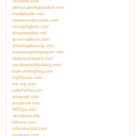
vexonhcf.com
demos-pixelsparadise.com
mediatitude.com
prewarmotorcycles.com
simracinglinks.com
dosyamerkezi.net
le-surrealisme.com
showcasebeauty.com
insurancepolicyexpert.com
statkeycompany.com
carolinadeckbuilders.com
topinvestingblog.com
top50tools.com
the-rep.com
saltyfranks.com
annerani.com
jazzatude.com
0022pa.com
zeroshare.info
bilesinc.com
milaretreatnz.com
modaagi.com