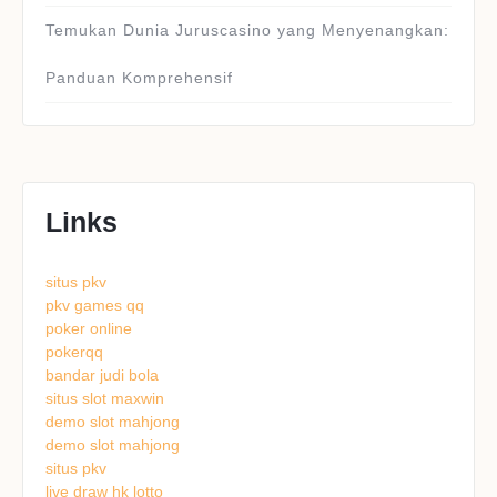
Temukan Dunia Juruscasino yang Menyenangkan:
Panduan Komprehensif
Links
situs pkv
pkv games qq
poker online
pokerqq
bandar judi bola
situs slot maxwin
demo slot mahjong
demo slot mahjong
situs pkv
live draw hk lotto