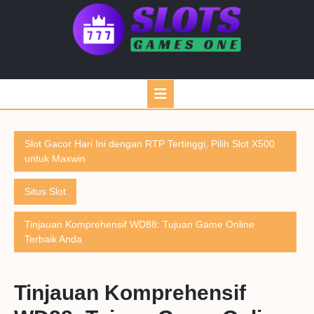
Skip
to
content
Open
Button
Slot Gacor Hari Ini dengan RTP Tertinggi, Pilih Slot X500
untuk Maxwin
Situs Slot
Tinjauan Komprehensif WD88: Tujuan Game Online
Terbaik Anda
Tinjauan Komprehensif