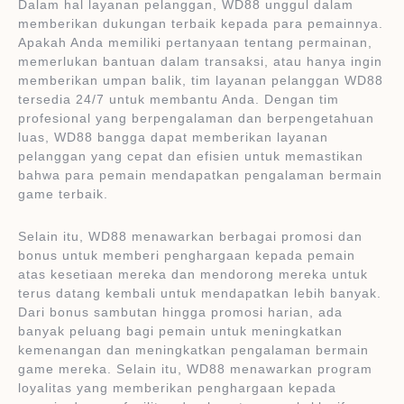
Dalam hal layanan pelanggan, WD88 unggul dalam
memberikan dukungan terbaik kepada para pemainnya.
Apakah Anda memiliki pertanyaan tentang permainan,
memerlukan bantuan dalam transaksi, atau hanya ingin
memberikan umpan balik, tim layanan pelanggan WD88
tersedia 24/7 untuk membantu Anda. Dengan tim
profesional yang berpengalaman dan berpengetahuan
luas, WD88 bangga dapat memberikan layanan
pelanggan yang cepat dan efisien untuk memastikan
bahwa para pemain mendapatkan pengalaman bermain
game terbaik.
Selain itu, WD88 menawarkan berbagai promosi dan
bonus untuk memberi penghargaan kepada pemain
atas kesetiaan mereka dan mendorong mereka untuk
terus datang kembali untuk mendapatkan lebih banyak.
Dari bonus sambutan hingga promosi harian, ada
banyak peluang bagi pemain untuk meningkatkan
kemenangan dan meningkatkan pengalaman bermain
game mereka. Selain itu, WD88 menawarkan program
loyalitas yang memberikan penghargaan kepada