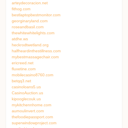
arteydecoracion.net
fithog.com
bestlaptopbestmonitor.com
georginaryland.com
roseandbasil.com
thewhitewhitelights.com
atdhe.ws
heckrodtwetland.org
halfheardinthestillness.com
mybestmassagechair.com
ericreed.net
fluxetine.com
mobilecasino8760.com
betqq3.net
casinoloans5.us
CasinoAuction.us
kipooglecouk.us
mykitchennhome.com
aumoulinvert.com
thefoodiepassport.com
superwindowproject.com