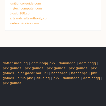
ignitioncoilguide.com
mytechcomputer.com
bioslot168.com
artsandcraftsauthority.com
webservicelive.com
daftar menuqq
|
dominoqq pkv
|
dominoqq
|
dominoqq
|
pkv games
|
pkv games
|
pkv games
|
pkv games
|
pkv
games
|
slot gacor hari ini
|
bandarqq
|
bandarqq
|
pkv
games
|
situs pkv
|
situs qq
|
pkv
|
dominoqq
|
dominoqq
|
pkv games