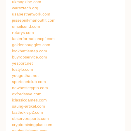
ukmagzine.com
wareztech.org
usabestnetwork.com
jessepinkmanoutfit.com
umailsend.com
retarys.com
fasterformationcpf.com
goldensnuggles.com
lookbattlemap.com
buyrdpservice.com
yesport.net
tostylo.com
yougetthat.net
sportsnetclub.com
newbestcrypto.com
oxfordsave.com
iclassicgames.com
saung-artikel.com
fasthokivip2.com
observersports.com
cryptominingplus.com
aquinoticiaspe.com