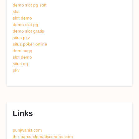
demo slot pg soft
slot
slot demo
demo slot pg
demo slot gratis
situs pkv
situs poker online
dominoqq
slot demo
situs qq
pkv
Links
punjwanis.com
the-parcs-clematiscondos.com