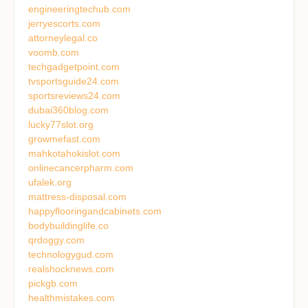
engineeringtechub.com
jerryescorts.com
attorneylegal.co
voomb.com
techgadgetpoint.com
tvsportsguide24.com
sportsreviews24.com
dubai360blog.com
lucky77slot.org
growmefast.com
mahkotahokislot.com
onlinecancerpharm.com
ufalek.org
mattress-disposal.com
happyflooringandcabinets.com
bodybuildinglife.co
qrdoggy.com
technologygud.com
realshocknews.com
pickgb.com
healthmistakes.com