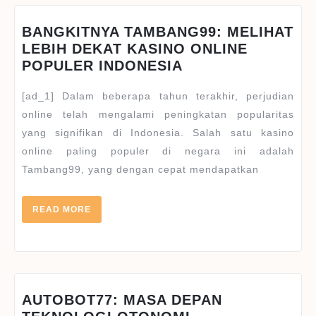
BANGKITNYA TAMBANG99: MELIHAT
LEBIH DEKAT KASINO ONLINE
BANGKITNYA
POPULER INDONESIA
TAMBANG99:
[ad_1] Dalam beberapa tahun terakhir, perjudian
MELIHAT
LEBIH
online telah mengalami peningkatan popularitas
DEKAT
yang signifikan di Indonesia. Salah satu kasino
KASINO
online paling populer di negara ini adalah
ONLINE
Tambang99, yang dengan cepat mendapatkan
POPULER
INDONESIA
READ
READ MORE
MORE
AUTOBOT77: MASA DEPAN