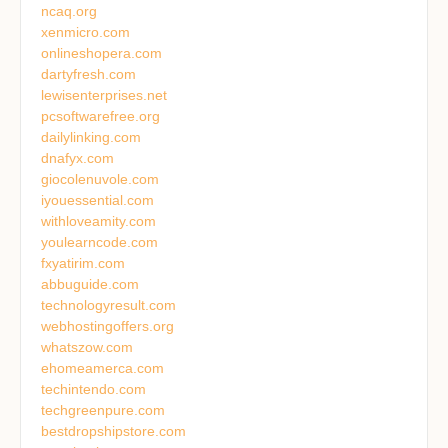
ncaq.org
xenmicro.com
onlineshopera.com
dartyfresh.com
lewisenterprises.net
pcsoftwarefree.org
dailylinking.com
dnafyx.com
giocolenuvole.com
iyouessential.com
withloveamity.com
youlearncode.com
fxyatirim.com
abbuguide.com
technologyresult.com
webhostingoffers.org
whatszow.com
ehomeamerca.com
techintendo.com
techgreenpure.com
bestdropshipstore.com