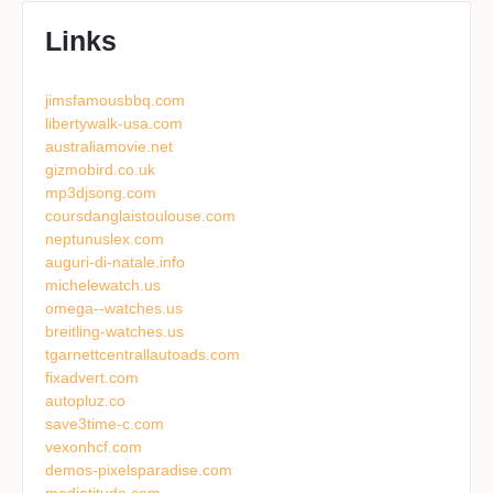
Links
jimsfamousbbq.com
libertywalk-usa.com
australiamovie.net
gizmobird.co.uk
mp3djsong.com
coursdanglaistoulouse.com
neptunuslex.com
auguri-di-natale.info
michelewatch.us
omega--watches.us
breitling-watches.us
tgarnettcentrallautoads.com
fixadvert.com
autopluz.co
save3time-c.com
vexonhcf.com
demos-pixelsparadise.com