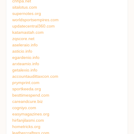
cnhpa.net
sitalotus.com
supernotes.org
worldsportsempires.com
updatecentral360.com
katamastah.com
zqscore.net
aseleraio.info
asticio.info
egardenio.info
arxteamio.info
getalexio.info
accountaudittaxcon.com
prymprint.com
sportkeeda.org
besttimespend.com
careandcure.biz
cogniyo.com
easymagazines.org
hirfanjilasmi.com
hometricks.org
leathercraftpro.com