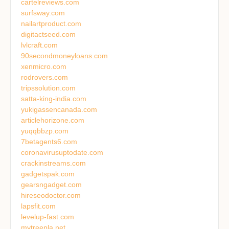
cartelreviews.com
surfsway.com
nailartproduct.com
digitactseed.com
lvlcraft.com
90secondmoneyloans.com
xenmicro.com
rodrovers.com
tripssolution.com
satta-king-india.com
yukigassencanada.com
articlehorizone.com
yuqqbbzp.com
7betagents6.com
coronavirusuptodate.com
crackinstreams.com
gadgetspak.com
gearsngadget.com
hireseodoctor.com
lapsfit.com
levelup-fast.com
mytreepla.net