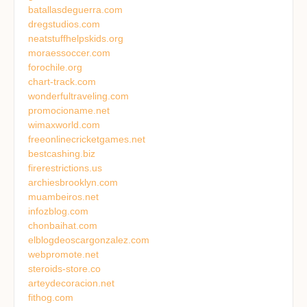
batallasdeguerra.com
dregstudios.com
neatstuffhelpskids.org
moraessoccer.com
forochile.org
chart-track.com
wonderfultraveling.com
promocioname.net
wimaxworld.com
freeonlinecricketgames.net
bestcashing.biz
firerestrictions.us
archiesbrooklyn.com
muambeiros.net
infozblog.com
chonbaihat.com
elblogdeoscargonzalez.com
webpromote.net
steroids-store.co
arteydecoracion.net
fithog.com