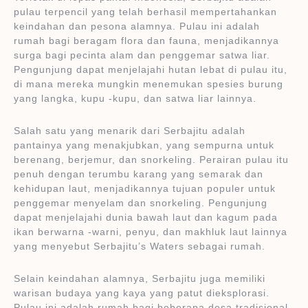
pulau terpencil yang telah berhasil mempertahankan
keindahan dan pesona alamnya. Pulau ini adalah
rumah bagi beragam flora dan fauna, menjadikannya
surga bagi pecinta alam dan penggemar satwa liar.
Pengunjung dapat menjelajahi hutan lebat di pulau itu,
di mana mereka mungkin menemukan spesies burung
yang langka, kupu -kupu, dan satwa liar lainnya.
Salah satu yang menarik dari Serbajitu adalah
pantainya yang menakjubkan, yang sempurna untuk
berenang, berjemur, dan snorkeling. Perairan pulau itu
penuh dengan terumbu karang yang semarak dan
kehidupan laut, menjadikannya tujuan populer untuk
penggemar menyelam dan snorkeling. Pengunjung
dapat menjelajahi dunia bawah laut dan kagum pada
ikan berwarna -warni, penyu, dan makhluk laut lainnya
yang menyebut Serbajitu’s Waters sebagai rumah.
Selain keindahan alamnya, Serbajitu juga memiliki
warisan budaya yang kaya yang patut dieksplorasi.
Pulau ini adalah rumah bagi beberapa desa tradisional