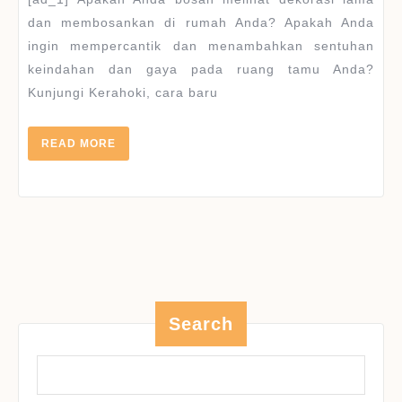
MENJADI
INDAH:
dan membosankan di rumah Anda? Apakah Anda
UBAH
ingin mempercantik dan menambahkan sentuhan
DEKORASI
keindahan dan gaya pada ruang tamu Anda?
RUMAH
Kunjungi Kerahoki, cara baru
ANDA
DENGAN
READ
READ MORE
KERAHOKI
MORE
Search