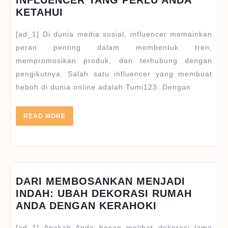
INFLUENCER YANG PERLU ANDA
DI
KETAHUI
DALAM
[ad_1] Di dunia media sosial, influencer memainkan
KEHIDUPAN
TUMI123:
peran penting dalam membentuk tren,
INFLUENCER
mempromosikan produk, dan terhubung dengan
YANG
pengikutnya. Salah satu influencer yang membuat
PERLU
heboh di dunia online adalah Tumi123. Dengan
ANDA
KETAHUI
READ
READ MORE
MORE
DARI MEMBOSANKAN MENJADI
INDAH: UBAH DEKORASI RUMAH
DARI
ANDA DENGAN KERAHOKI
MEMBOSANK
[ad_1] Apakah Anda bosan melihat dekorasi lama