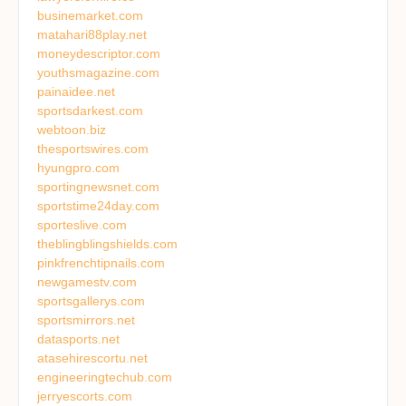
businemarket.com
matahari88play.net
moneydescriptor.com
youthsmagazine.com
painaidee.net
sportsdarkest.com
webtoon.biz
thesportswires.com
hyungpro.com
sportingnewsnet.com
sportstime24day.com
sporteslive.com
theblingblingshields.com
pinkfrenchtipnails.com
newgamestv.com
sportsgallerys.com
sportsmirrors.net
datasports.net
atasehirescortu.net
engineeringtechub.com
jerryescorts.com