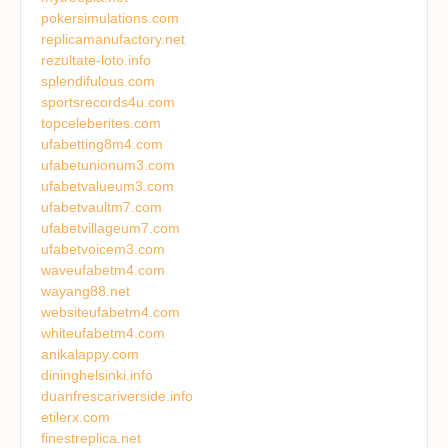
pokersimulations.com
replicamanufactory.net
rezultate-loto.info
splendifulous.com
sportsrecords4u.com
topceleberites.com
ufabetting8m4.com
ufabetunionum3.com
ufabetvalueum3.com
ufabetvaultm7.com
ufabetvillageum7.com
ufabetvoicem3.com
waveufabetm4.com
wayang88.net
websiteufabetm4.com
whiteufabetm4.com
anikalappy.com
dininghelsinki.info
duanfrescariverside.info
etilerx.com
finestreplica.net