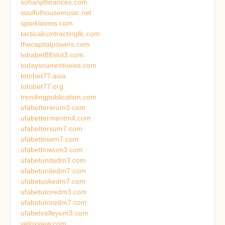
sohanjitfinances.com
soulfulhousemusic.net
sparklooms.com
tacticalcontractingllc.com
thecapitalpowers.com
tobabet88slot3.com
todayscurrentnews.com
totobet77.asia
totobet77.org
trendingpublication.com
ufabettererum3.com
ufabettermentm4.com
ufabettersum7.com
ufabettinwm7.com
ufabettinwum3.com
ufabetunitedm3.com
ufabetunitedm7.com
ufabetuskedm7.com
ufabetutoredm3.com
ufabetutoredm7.com
ufabetvalleyum3.com
veloxview.com