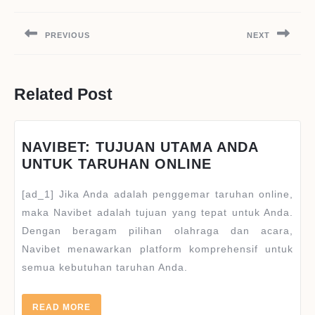
Post
navigation
PREVIOUS
NEXT
Previous
Next
post:
post:
Related Post
NAVIBET: TUJUAN UTAMA ANDA
NAVIBET:
UNTUK TARUHAN ONLINE
TUJUAN
[ad_1] Jika Anda adalah penggemar taruhan online,
UTAMA
ANDA
maka Navibet adalah tujuan yang tepat untuk Anda.
UNTUK
Dengan beragam pilihan olahraga dan acara,
TARUHAN
Navibet menawarkan platform komprehensif untuk
ONLINE
semua kebutuhan taruhan Anda.
READ
READ MORE