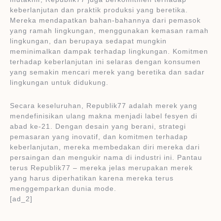
keberlanjutan dan praktik produksi yang beretika.
Mereka mendapatkan bahan-bahannya dari pemasok
yang ramah lingkungan, menggunakan kemasan ramah
lingkungan, dan berupaya sedapat mungkin
meminimalkan dampak terhadap lingkungan. Komitmen
terhadap keberlanjutan ini selaras dengan konsumen
yang semakin mencari merek yang beretika dan sadar
lingkungan untuk didukung.
Secara keseluruhan, Republik77 adalah merek yang
mendefinisikan ulang makna menjadi label fesyen di
abad ke-21. Dengan desain yang berani, strategi
pemasaran yang inovatif, dan komitmen terhadap
keberlanjutan, mereka membedakan diri mereka dari
persaingan dan mengukir nama di industri ini. Pantau
terus Republik77 – mereka jelas merupakan merek
yang harus diperhatikan karena mereka terus
menggemparkan dunia mode.
[ad_2]