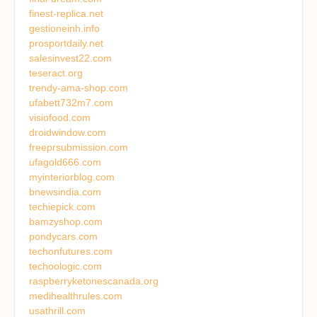
finest-replica.net
gestioneinh.info
prosportdaily.net
salesinvest22.com
teseract.org
trendy-ama-shop.com
ufabett732m7.com
visiofood.com
droidwindow.com
freeprsubmission.com
ufagold666.com
myinteriorblog.com
bnewsindia.com
techiepick.com
bamzyshop.com
pondycars.com
techonfutures.com
techoologic.com
raspberryketonescanada.org
medihealthrules.com
usathrill.com