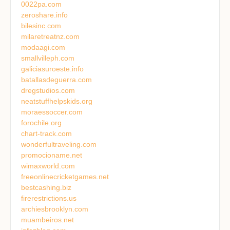
0022pa.com
zeroshare.info
bilesinc.com
milaretreatnz.com
modaagi.com
smallvilleph.com
galiciasuroeste.info
batallasdeguerra.com
dregstudios.com
neatstuffhelpskids.org
moraessoccer.com
forochile.org
chart-track.com
wonderfultraveling.com
promocioname.net
wimaxworld.com
freeonlinecricketgames.net
bestcashing.biz
firerestrictions.us
archiesbrooklyn.com
muambeiros.net