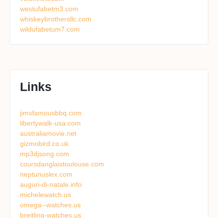
westufabetm3.com
whiskeybrothersllc.com
wildufabetum7.com
Links
jimsfamousbbq.com
libertywalk-usa.com
australiamovie.net
gizmobird.co.uk
mp3djsong.com
coursdanglaistoulouse.com
neptunuslex.com
auguri-di-natale.info
michelewatch.us
omega--watches.us
breitling-watches.us