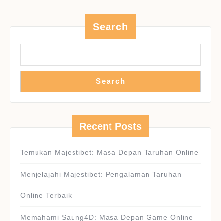
Search
Search
Recent Posts
Temukan Majestibet: Masa Depan Taruhan Online
Menjelajahi Majestibet: Pengalaman Taruhan
Online Terbaik
Memahami Saung4D: Masa Depan Game Online