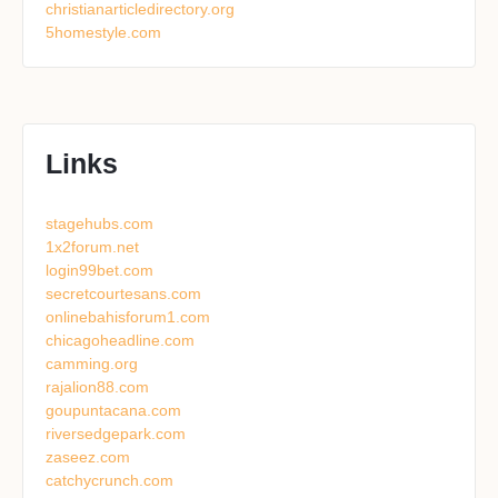
christianarticledirectory.org
5homestyle.com
Links
stagehubs.com
1x2forum.net
login99bet.com
secretcourtesans.com
onlinebahisforum1.com
chicagoheadline.com
camming.org
rajalion88.com
goupuntacana.com
riversedgepark.com
zaseez.com
catchycrunch.com