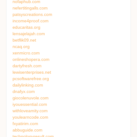
nofaphub.com
nefertitingalls.com
patsyscreations.com
income4proof.com
educaritas.org
lensajelajah.com
betflik09.net
ncaq.org
xenmicro.com
onlineshopera.com
dartyfresh.com
lewisenterprises.net
pcsoftwarefree.org
dailylinking.com
dnafyx.com
giocolenuvole.com
iyouessential.com
withloveamity.com
youlearncode.com
fxyatirim.com
abbuguide.com
technologyresult.com