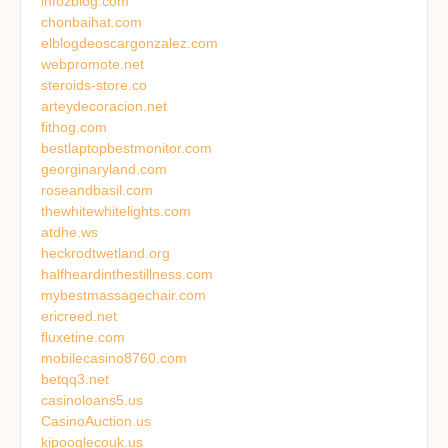
infozblog.com
chonbaihat.com
elblogdeoscargonzalez.com
webpromote.net
steroids-store.co
arteydecoracion.net
fithog.com
bestlaptopbestmonitor.com
georginaryland.com
roseandbasil.com
thewhitewhitelights.com
atdhe.ws
heckrodtwetland.org
halfheardinthestillness.com
mybestmassagechair.com
ericreed.net
fluxetine.com
mobilecasino8760.com
betqq3.net
casinoloans5.us
CasinoAuction.us
kipooglecouk.us