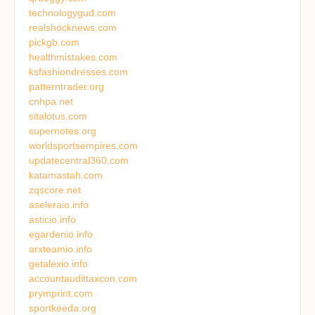
technologygud.com
realshocknews.com
pickgb.com
healthmistakes.com
ksfashiondresses.com
patterntrader.org
cnhpa.net
sitalotus.com
supernotes.org
worldsportsempires.com
updatecentral360.com
katamastah.com
zqscore.net
aseleraio.info
asticio.info
egardenio.info
arxteamio.info
getalexio.info
accountaudittaxcon.com
prymprint.com
sportkeeda.org