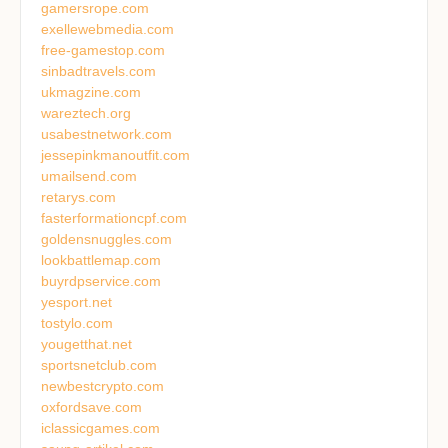
gamersrope.com
exellewebmedia.com
free-gamestop.com
sinbadtravels.com
ukmagzine.com
wareztech.org
usabestnetwork.com
jessepinkmanoutfit.com
umailsend.com
retarys.com
fasterformationcpf.com
goldensnuggles.com
lookbattlemap.com
buyrdpservice.com
yesport.net
tostylo.com
yougetthat.net
sportsnetclub.com
newbestcrypto.com
oxfordsave.com
iclassicgames.com