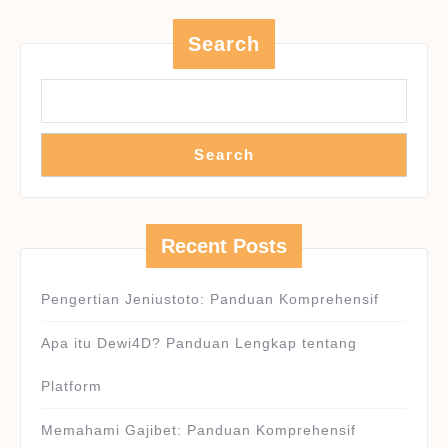
Search
Search
Recent Posts
Pengertian Jeniustoto: Panduan Komprehensif
Apa itu Dewi4D? Panduan Lengkap tentang
Platform
Memahami Gajibet: Panduan Komprehensif