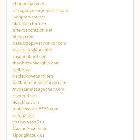
chonbaihat.com
elblogdeoscargonzalez.com
webpromote.net
steroids-store.co
arteydecoracion.net
fithog.com
bestlaptopbestmonitor.com
georginaryland.com
roseandbasil.com
thewhitewhitelights.com
atdhe.ws
heckrodtwetland.org
halfheardinthestillness.com
mybestmassagechair.com
ericreed.net
fluxetine.com
mobilecasino8760.com
betqq3.net
casinoloans5.us
CasinoAuction.us
kipooglecouk.us