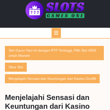
Skip
to
content
Open
Button
Slot Gacor Hari Ini dengan RTP Tertinggi, Pilih Slot X500
untuk Maxwin
Situs Slot
Menjelajahi Sensasi dan Keuntungan dari Kasino Ovo88
Menjelajahi Sensasi dan
Keuntungan dari Kasino