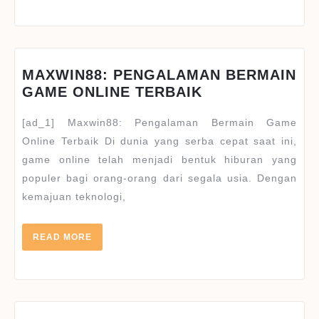
MAXWIN88: PENGALAMAN BERMAIN
MAXWIN88:
GAME ONLINE TERBAIK
PENGALAMAN
[ad_1] Maxwin88: Pengalaman Bermain Game
BERMAIN
GAME
Online Terbaik Di dunia yang serba cepat saat ini,
ONLINE
game online telah menjadi bentuk hiburan yang
TERBAIK
populer bagi orang-orang dari segala usia. Dengan
kemajuan teknologi,
READ
READ MORE
MORE