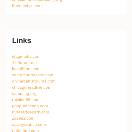
5homestyle.com
Links
stagehubs.com
1x2forum.net
login99bet.com
secretcourtesans.com
onlinebahisforum1.com
chicagoheadline.com
camming.org
rajalion88.com
goupuntacana.com
riversedgepark.com
zaseez.com
catchycrunch.com
nofaphub.com