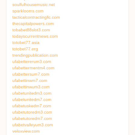
soulfulhousemusic.net
sparklooms.com
tacticalcontractingllc.com
thecapitalpowers.com
tobabet88slot3.com
todayscurrentnews.com
totobet77.asia
totobet77.org
trendingpublication.com
ufabettererum3.com
ufabettermentm4.com
ufabettersum7.com
ufabettinwm7.com
ufabettinwum3.com
ufabetunitedm3.com
ufabetunitedm7.com
ufabetuskedm7.com
ufabetutoredm3.com
ufabetutoredm7.com
ufabetvalleyum3.com
veloxview.com