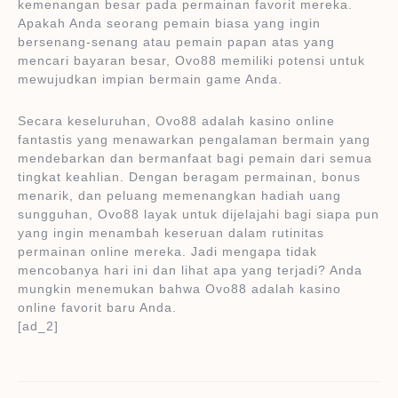
kemenangan besar pada permainan favorit mereka.
Apakah Anda seorang pemain biasa yang ingin
bersenang-senang atau pemain papan atas yang
mencari bayaran besar, Ovo88 memiliki potensi untuk
mewujudkan impian bermain game Anda.
Secara keseluruhan, Ovo88 adalah kasino online
fantastis yang menawarkan pengalaman bermain yang
mendebarkan dan bermanfaat bagi pemain dari semua
tingkat keahlian. Dengan beragam permainan, bonus
menarik, dan peluang memenangkan hadiah uang
sungguhan, Ovo88 layak untuk dijelajahi bagi siapa pun
yang ingin menambah keseruan dalam rutinitas
permainan online mereka. Jadi mengapa tidak
mencobanya hari ini dan lihat apa yang terjadi? Anda
mungkin menemukan bahwa Ovo88 adalah kasino
online favorit baru Anda.
[ad_2]
Post
navigation