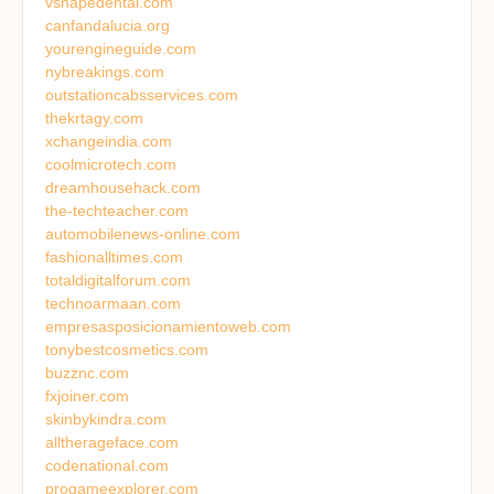
vshapedental.com
canfandalucia.org
yourengineguide.com
nybreakings.com
outstationcabsservices.com
thekrtagy.com
xchangeindia.com
coolmicrotech.com
dreamhousehack.com
the-techteacher.com
automobilenews-online.com
fashionalltimes.com
totaldigitalforum.com
technoarmaan.com
empresasposicionamientoweb.com
tonybestcosmetics.com
buzznc.com
fxjoiner.com
skinbykindra.com
alltherageface.com
codenational.com
progameexplorer.com