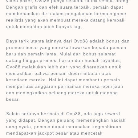
video poker, Ovo88 punya sesuatu untuk semua orang.
Dengan grafis dan efek suara terbaik, pemain dapat
membenamkan diri dalam pengalaman bermain game
realistis yang akan membuat mereka datang kembali
untuk menonton lebih banyak lagi.
Daya tarik utama lainnya dari Ovo88 adalah bonus dan
promosi besar yang mereka tawarkan kepada pemain
baru dan pemain lama. Mulai dari bonus selamat
datang hingga promosi harian dan hadiah loyalitas,
Ovo88 melakukan lebih dari yang diharapkan untuk
memastikan bahwa pemain diberi imbalan atas
kesetiaan mereka. Hal ini dapat membantu pemain
memperluas anggaran permainan mereka lebih jauh
dan meningkatkan peluang mereka untuk menang
besar.
Selain serunya bermain di Ovo88, ada juga reward
yang didapat. Dengan peluang memenangkan hadiah
uang nyata, pemain dapat merasakan kegembiraan
mendapatkan jackpot besar atau mencetak