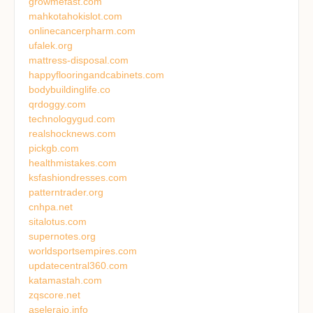
growmefast.com
mahkotahokislot.com
onlinecancerpharm.com
ufalek.org
mattress-disposal.com
happyflooringandcabinets.com
bodybuildinglife.co
qrdoggy.com
technologygud.com
realshocknews.com
pickgb.com
healthmistakes.com
ksfashiondresses.com
patterntrader.org
cnhpa.net
sitalotus.com
supernotes.org
worldsportsempires.com
updatecentral360.com
katamastah.com
zqscore.net
aseleraio.info