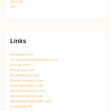
situs qq
pkv
Links
punjwanis.com
the-parcs-clematiscondos.com
jusu-gb.com
thecarepet.com
blogwriterplus.com
guestpostingseo.com
casinogambitpro.info
pokerplaymasters.info
courseoncourse.com
bantinbatdongsan247.com
bahednog.info