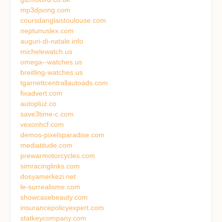
mp3djsong.com
coursdanglaistoulouse.com
neptunuslex.com
auguri-di-natale.info
michelewatch.us
omega--watches.us
breitling-watches.us
tgarnettcentrallautoads.com
fixadvert.com
autopluz.co
save3time-c.com
vexonhcf.com
demos-pixelsparadise.com
mediatitude.com
prewarmotorcycles.com
simracinglinks.com
dosyamerkezi.net
le-surrealisme.com
showcasebeauty.com
insurancepolicyexpert.com
statkeycompany.com