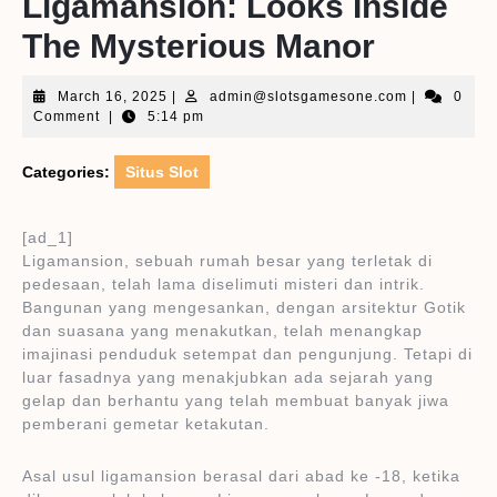
Ligamansion: Looks Inside
The Mysterious Manor
March
admin@slot
March 16, 2025
|
admin@slotsgamesone.com
|
0
16,
Comment
|
5:14 pm
2025
Categories:
Situs Slot
[ad_1]
Ligamansion, sebuah rumah besar yang terletak di
pedesaan, telah lama diselimuti misteri dan intrik.
Bangunan yang mengesankan, dengan arsitektur Gotik
dan suasana yang menakutkan, telah menangkap
imajinasi penduduk setempat dan pengunjung. Tetapi di
luar fasadnya yang menakjubkan ada sejarah yang
gelap dan berhantu yang telah membuat banyak jiwa
pemberani gemetar ketakutan.
Asal usul ligamansion berasal dari abad ke -18, ketika