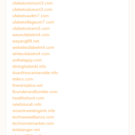
ufabetunionum3.com
ufabetvalueum3.com
ufabetvaultm7.com
ufabetvillageum7.com
ufabetvoicem3.com
waveufabetm4.com
wayang88.net
websiteufabetm4.com
whiteufabetm4.com
anikalappy.com
dininghelsinki.info
duanfrescariverside.info
etilerx.com
finestreplica.net
flounderandfumble.com
healthohunt.com
retefuturah.info
smartinvestinginfo.info
technewsalliance.com
technonetmarket.com
tedstanger.net