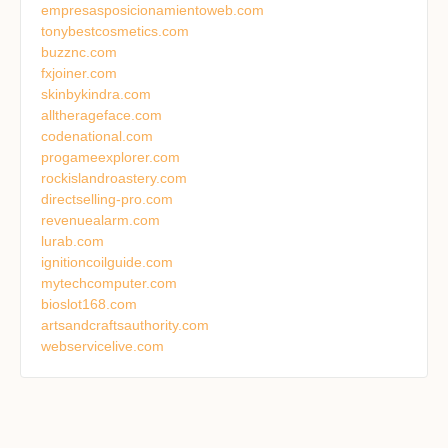
empresasposicionamientoweb.com
tonybestcosmetics.com
buzznc.com
fxjoiner.com
skinbykindra.com
alltherageface.com
codenational.com
progameexplorer.com
rockislandroastery.com
directselling-pro.com
revenuealarm.com
lurab.com
ignitioncoilguide.com
mytechcomputer.com
bioslot168.com
artsandcraftsauthority.com
webservicelive.com