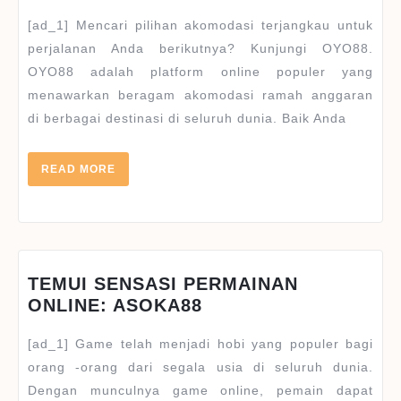
PLA
[ad_1] Mencari pilihan akomodasi terjangkau untuk
PILI
AND
perjalanan Anda berikutnya? Kunjungi OYO88.
UNT
OYO88 adalah platform online populer yang
AKO
menawarkan beragam akomodasi ramah anggaran
TER
di berbagai destinasi di seluruh dunia. Baik Anda
READ
READ MORE
MORE
TEMUI SENSASI PERMAINAN
TEMUI
ONLINE: ASOKA88
SENSASI
[ad_1] Game telah menjadi hobi yang populer bagi
PERMAINAN
ONLINE:
orang -orang dari segala usia di seluruh dunia.
ASOKA88
Dengan munculnya game online, pemain dapat