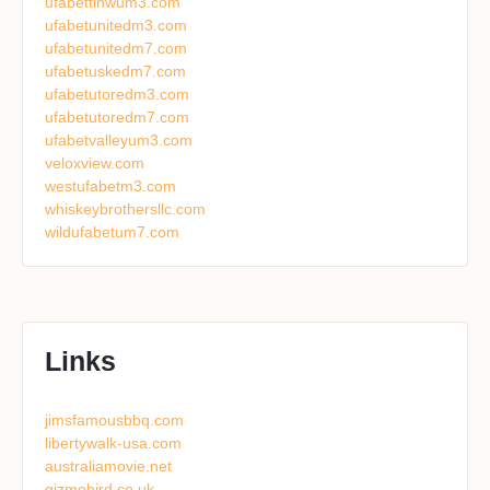
ufabettinwum3.com
ufabetunitedm3.com
ufabetunitedm7.com
ufabetuskedm7.com
ufabetutoredm3.com
ufabetutoredm7.com
ufabetvalleyum3.com
veloxview.com
westufabetm3.com
whiskeybrothersllc.com
wildufabetum7.com
Links
jimsfamousbbq.com
libertywalk-usa.com
australiamovie.net
gizmobird.co.uk