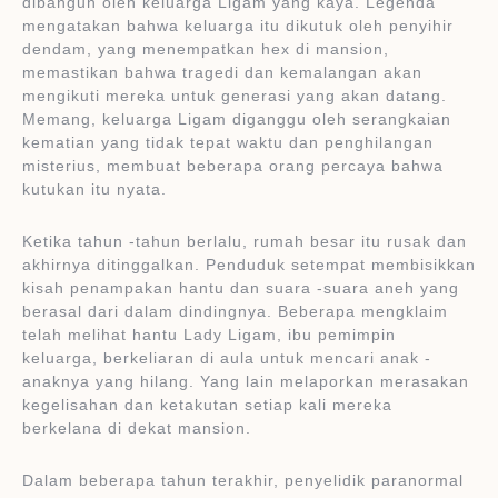
dibangun oleh keluarga Ligam yang kaya. Legenda
mengatakan bahwa keluarga itu dikutuk oleh penyihir
dendam, yang menempatkan hex di mansion,
memastikan bahwa tragedi dan kemalangan akan
mengikuti mereka untuk generasi yang akan datang.
Memang, keluarga Ligam diganggu oleh serangkaian
kematian yang tidak tepat waktu dan penghilangan
misterius, membuat beberapa orang percaya bahwa
kutukan itu nyata.
Ketika tahun -tahun berlalu, rumah besar itu rusak dan
akhirnya ditinggalkan. Penduduk setempat membisikkan
kisah penampakan hantu dan suara -suara aneh yang
berasal dari dalam dindingnya. Beberapa mengklaim
telah melihat hantu Lady Ligam, ibu pemimpin
keluarga, berkeliaran di aula untuk mencari anak -
anaknya yang hilang. Yang lain melaporkan merasakan
kegelisahan dan ketakutan setiap kali mereka
berkelana di dekat mansion.
Dalam beberapa tahun terakhir, penyelidik paranormal