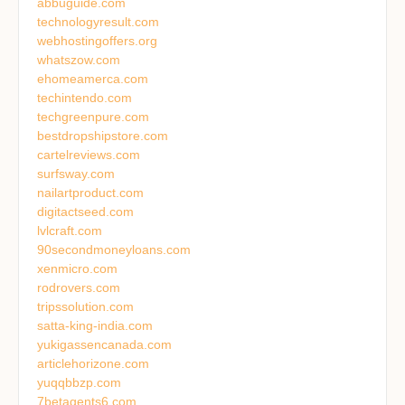
abbuguide.com
technologyresult.com
webhostingoffers.org
whatszow.com
ehomeamerca.com
techintendo.com
techgreenpure.com
bestdropshipstore.com
cartelreviews.com
surfsway.com
nailartproduct.com
digitactseed.com
lvlcraft.com
90secondmoneyloans.com
xenmicro.com
rodrovers.com
tripssolution.com
satta-king-india.com
yukigassencanada.com
articlehorizone.com
yuqqbbzp.com
7betagents6.com