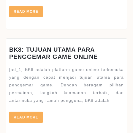
SEJARAH
HITAM
READ
READ MORE
MORE
BK8: TUJUAN UTAMA PARA
BK8:
PENGGEMAR GAME ONLINE
TUJUAN
[ad_1] BK8 adalah platform game online terkemuka
UTAMA
PARA
yang dengan cepat menjadi tujuan utama para
PENGGEM
penggemar game. Dengan beragam pilihan
GAME
permainan, langkah keamanan terbaik, dan
ONLINE
antarmuka yang ramah pengguna, BK8 adalah
READ
READ MORE
MORE