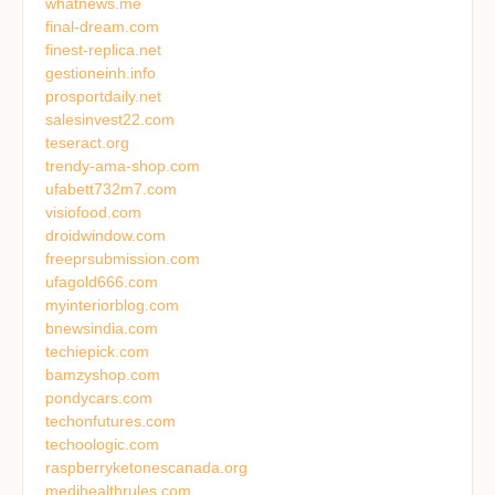
whatnews.me
final-dream.com
finest-replica.net
gestioneinh.info
prosportdaily.net
salesinvest22.com
teseract.org
trendy-ama-shop.com
ufabett732m7.com
visiofood.com
droidwindow.com
freeprsubmission.com
ufagold666.com
myinteriorblog.com
bnewsindia.com
techiepick.com
bamzyshop.com
pondycars.com
techonfutures.com
techoologic.com
raspberryketonescanada.org
medihealthrules.com