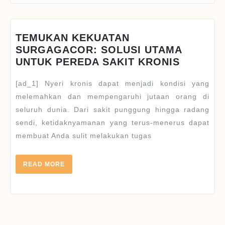
TEMUKAN KEKUATAN
SURGAGACOR: SOLUSI UTAMA
TEMUKA
UNTUK PEREDA SAKIT KRONIS
KEKUAT
[ad_1] Nyeri kronis dapat menjadi kondisi yang
SURGAG
SOLUSI
melemahkan dan mempengaruhi jutaan orang di
UTAMA
seluruh dunia. Dari sakit punggung hingga radang
UNTUK
sendi, ketidaknyamanan yang terus-menerus dapat
PEREDA
membuat Anda sulit melakukan tugas
SAKIT
KRONIS
READ
READ MORE
MORE