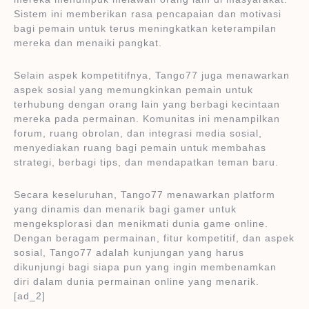
Sistem ini memberikan rasa pencapaian dan motivasi
bagi pemain untuk terus meningkatkan keterampilan
mereka dan menaiki pangkat.
Selain aspek kompetitifnya, Tango77 juga menawarkan
aspek sosial yang memungkinkan pemain untuk
terhubung dengan orang lain yang berbagi kecintaan
mereka pada permainan. Komunitas ini menampilkan
forum, ruang obrolan, dan integrasi media sosial,
menyediakan ruang bagi pemain untuk membahas
strategi, berbagi tips, dan mendapatkan teman baru.
Secara keseluruhan, Tango77 menawarkan platform
yang dinamis dan menarik bagi gamer untuk
mengeksplorasi dan menikmati dunia game online.
Dengan beragam permainan, fitur kompetitif, dan aspek
sosial, Tango77 adalah kunjungan yang harus
dikunjungi bagi siapa pun yang ingin membenamkan
diri dalam dunia permainan online yang menarik.
[ad_2]