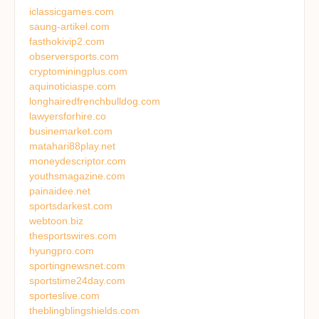
iclassicgames.com
saung-artikel.com
fasthokivip2.com
observersports.com
cryptominingplus.com
aquinoticiaspe.com
longhairedfrenchbulldog.com
lawyersforhire.co
businemarket.com
matahari88play.net
moneydescriptor.com
youthsmagazine.com
painaidee.net
sportsdarkest.com
webtoon.biz
thesportswires.com
hyungpro.com
sportingnewsnet.com
sportstime24day.com
sporteslive.com
theblingblingshields.com