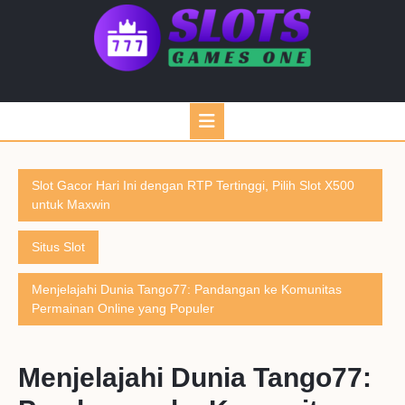
Skip
to
content
Open
Button
Slot Gacor Hari Ini dengan RTP Tertinggi, Pilih Slot X500
untuk Maxwin
Situs Slot
Menjelajahi Dunia Tango77: Pandangan ke Komunitas
Permainan Online yang Populer
Menjelajahi Dunia Tango77: