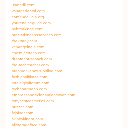
usathrill.com
vshapedental.com
canfandalucia.org
yourengineguide.com
nybreakings.com
outstationcabsservices.com
thekrtagy.com
xchangeindia.com
coolmicrotech.com
dreamhousehack.com
the-techteacher.com
automobilenews-online.com
fashionalltimes.com
totaldigitalforum.com
technoarmaan.com
empresasposicionamientoweb.com
tonybestcosmetics.com
buzznc.com
fxjoiner.com
skinbykindra.com
alltherageface.com