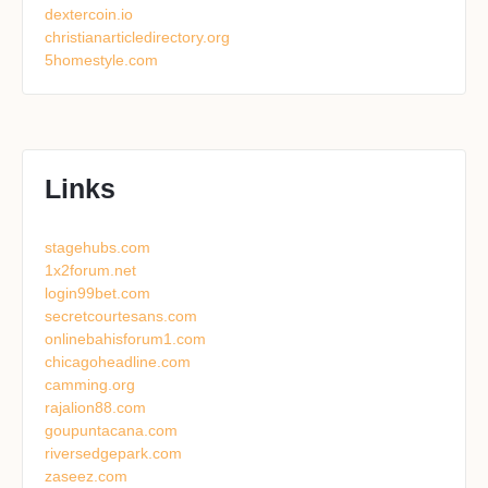
dextercoin.io
christianarticledirectory.org
5homestyle.com
Links
stagehubs.com
1x2forum.net
login99bet.com
secretcourtesans.com
onlinebahisforum1.com
chicagoheadline.com
camming.org
rajalion88.com
goupuntacana.com
riversedgepark.com
zaseez.com