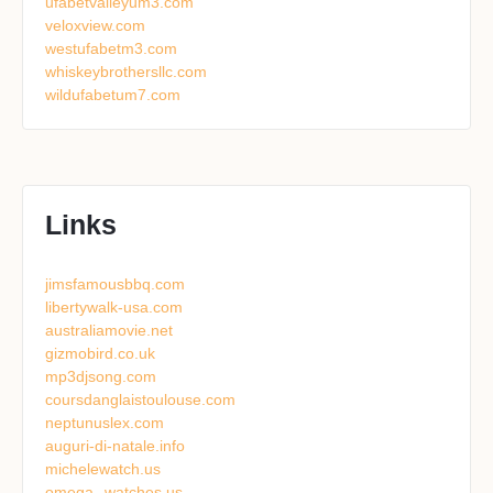
ufabetvalleyum3.com
veloxview.com
westufabetm3.com
whiskeybrothersllc.com
wildufabetum7.com
Links
jimsfamousbbq.com
libertywalk-usa.com
australiamovie.net
gizmobird.co.uk
mp3djsong.com
coursdanglaistoulouse.com
neptunuslex.com
auguri-di-natale.info
michelewatch.us
omega--watches.us