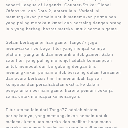
seperti League of Legends, Counter-Strike: Global
Offensive, dan Dota 2, antara lain. Variasi ini
memungkinkan pemain untuk menemukan permainan
yang paling mereka nikmati dan bersaing dengan orang
lain yang berbagi hasrat mereka untuk bermain game.
Selain berbagai pilihan game, Tango77 juga
menawarkan berbagai fitur yang menjadikannya
platform yang unik dan menarik untuk gamer. Salah
satu fitur yang paling menonjol adalah kemampuan
untuk membuat dan bergabung dengan tim,
memungkinkan pemain untuk bersaing dalam turnamen
dan acara berbasis tim. Ini menambah lapisan
kompetisi dan persahabatan ekstra ke dalam
pengalaman bermain game, karena pemain bekerja
sama untuk mencapai kemenangan.
Fitur utama lain dari Tango77 adalah sistem
peringkatnya, yang memungkinkan pemain untuk
melacak kemajuan mereka dan melihat bagaimana
mereka menumpuk melawan orang lain di masyarakat.