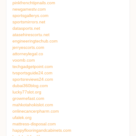
pinkfrenchtipnails.com
newgamestv.com
sportsgallerys.com
sportsmirrors.net
datasports.net
atasehirescortu.net
engineeringtechub.com
jerryescorts.com
attorneylegal.co
voomb.com
techgadgetpoint.com
tvsportsguide24.com
sportsreviews24.com
dubai360blog.com
lucky77slot.org
growmefast.com
mahkotahokislot.com
onlinecancerpharm.com
ufalek.org
mattress-disposal.com
happyflooringandcabinets.com