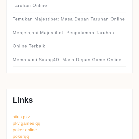
Taruhan Online
Temukan Majestibet: Masa Depan Taruhan Online
Menjelajahi Majestibet: Pengalaman Taruhan
Online Terbaik
Memahami Saung4D: Masa Depan Game Online
Links
situs pkv
pkv games qq
poker online
pokerqq