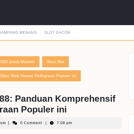
GAMPANG MENANG
SLOT GACOR
t X500 untuk Maxwin
Situs Slot
Situs Web Hewan Peliharaan Populer ini
r188: Panduan Komprehensif
aan Populer ini
admin@slotsgamesone.com
com
|
0 Comment
|
7:08 pm