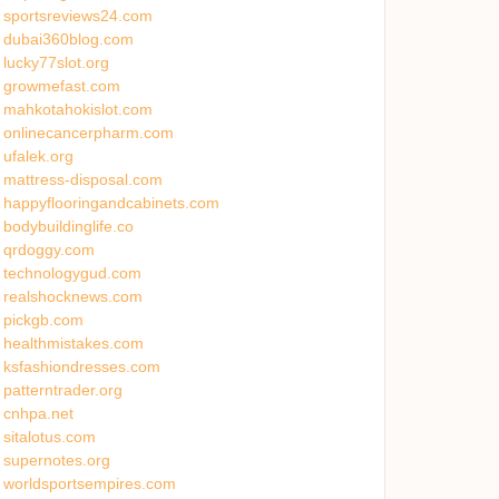
sportsreviews24.com
dubai360blog.com
lucky77slot.org
growmefast.com
mahkotahokislot.com
onlinecancerpharm.com
ufalek.org
mattress-disposal.com
happyflooringandcabinets.com
bodybuildinglife.co
qrdoggy.com
technologygud.com
realshocknews.com
pickgb.com
healthmistakes.com
ksfashiondresses.com
patterntrader.org
cnhpa.net
sitalotus.com
supernotes.org
worldsportsempires.com