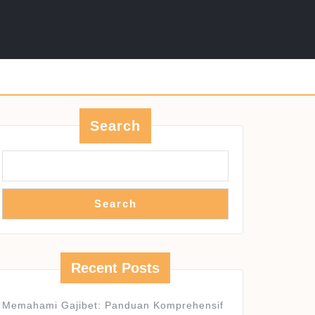
Search
Search
Recent Posts
Memahami Gajibet: Panduan Komprehensif