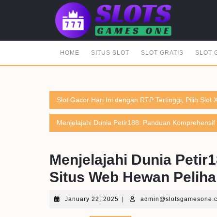
Skip
to
content
HOME
SITUS SLOT
SLOT GRATIS
SLOT 
Slot Gacor Hari Ini dengan RTP Tertinggi, Pilih Slo
Menjelajahi Dunia Petir188: Panduan Komprehensif 
Menjelajahi Dunia Peti
Situs Web Hewan Pelihar
January
January 22, 2025
|
admin@slotsgamesone.
22,
2025