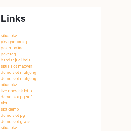
Links
situs pkv
pkv games qq
poker online
pokerqq
bandar judi bola
situs slot maxwin
demo slot mahjong
demo slot mahjong
situs pkv
live draw hk lotto
demo slot pg soft
slot
slot demo
demo slot pg
demo slot gratis
situs pkv