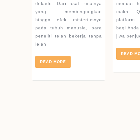
KITA
dekade. Dari asal -usulnya
menuai h
KETAHUI
yang membingungkan
maka QQ
DAN
hingga efek misteriusnya
platfor
APA
pada tubuh manusia, para
bagi Anda
YANG
peneliti telah bekerja tanpa
jiwa penju
MASIH
lelah
KITA
TEMUKAN
READ M
READ
READ MORE
MORE