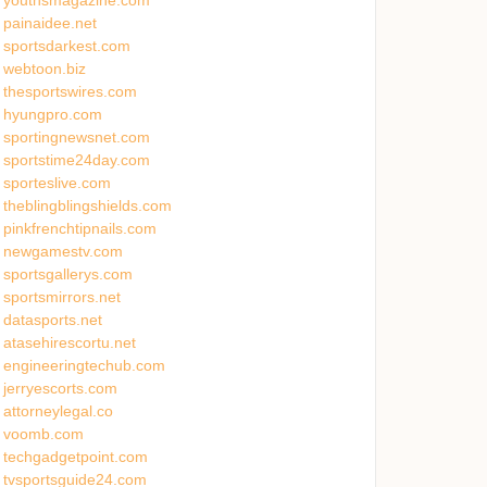
youthsmagazine.com
painaidee.net
sportsdarkest.com
webtoon.biz
thesportswires.com
hyungpro.com
sportingnewsnet.com
sportstime24day.com
sporteslive.com
theblingblingshields.com
pinkfrenchtipnails.com
newgamestv.com
sportsgallerys.com
sportsmirrors.net
datasports.net
atasehirescortu.net
engineeringtechub.com
jerryescorts.com
attorneylegal.co
voomb.com
techgadgetpoint.com
tvsportsguide24.com