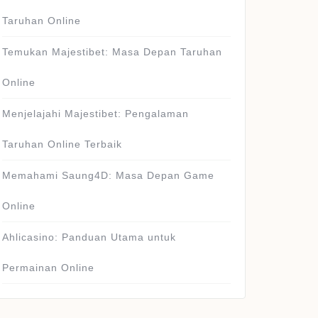
Taruhan Online
Temukan Majestibet: Masa Depan Taruhan
Online
Menjelajahi Majestibet: Pengalaman
Taruhan Online Terbaik
Memahami Saung4D: Masa Depan Game
Online
Ahlicasino: Panduan Utama untuk
Permainan Online