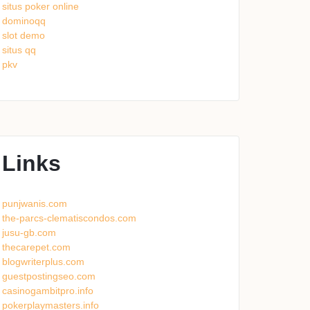
situs poker online
dominoqq
slot demo
situs qq
pkv
Links
punjwanis.com
KAN
the-parcs-clematiscondos.com
jusu-gb.com
AINAN
thecarepet.com
blogwriterplus.com
E
guestpostingseo.com
casinogambitpro.info
ENANGKAN
pokerplaymasters.info