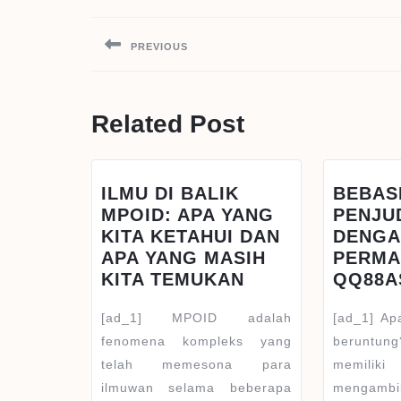
Post
navigation
PREVIOUS
Previous
post:
Related Post
ILMU DI BALIK
BEBAS
MPOID: APA YANG
PENJU
KITA KETAHUI DAN
DENGA
APA YANG MASIH
PERMA
ILMU
KITA TEMUKAN
QQ88A
DI
[ad_1] MPOID adalah
[ad_1] A
BALIK
MPOID:
fenomena kompleks yang
beruntu
APA
telah memesona para
memilik
YANG
ilmuwan selama beberapa
mengamb