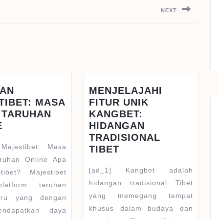
NEXT
Next
post:
AN
MENJELAJAHI
TIBET: MASA
FITUR UNIK
 TARUHAN
KANGBET:
TEMUKAN
E
HIDANGAN
MAJESTIBET:
TRADISIONAL
Majestibet: Masa
MASA
MENJELAJAHI
TIBET
DEPAN
FITUR
ruhan Online Apa
[ad_1] Kangbet adalah
TARUHAN
UNIK
tibet? Majestibet
ONLINE
KANGBET:
hidangan tradisional Tibet
latform taruhan
HIDANGAN
yang memegang tempat
aru yang dengan
TRADISIONAL
khusus dalam budaya dan
endapatkan daya
TIBET