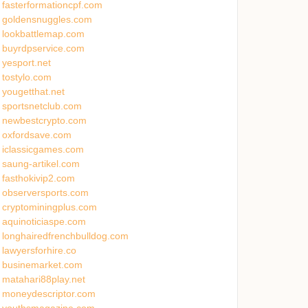
fasterformationcpf.com
goldensnuggles.com
lookbattlemap.com
buyrdpservice.com
yesport.net
tostylo.com
yougetthat.net
sportsnetclub.com
newbestcrypto.com
oxfordsave.com
iclassicgames.com
saung-artikel.com
fasthokivip2.com
observersports.com
cryptominingplus.com
aquinoticiaspe.com
longhairedfrenchbulldog.com
lawyersforhire.co
businemarket.com
matahari88play.net
moneydescriptor.com