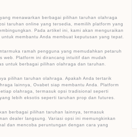
 yang menawarkan berbagai pilihan taruhan olahraga
i taruhan online yang tersedia, memilih platform yang
embingungkan. Pada artikel ini, kami akan menguraikan
t untuk membantu Anda membuat keputusan yang tepat.
 antarmuka ramah pengguna yang memudahkan petaruh
 web. Platform ini dirancang intuitif dan mudah
s untuk berbagai pilihan olahraga dan taruhan.
ya pilihan taruhan olahraga. Apakah Anda tertarik
lahraga lainnya, Ovabet siap membantu Anda. Platform
tiap olahraga, termasuk opsi tradisional seperti
yang lebih eksotis seperti taruhan prop dan futures.
an berbagai pilihan taruhan lainnya, termasuk
inan dealer langsung. Variasi opsi ini memungkinkan
al dan mencoba peruntungan dengan cara yang