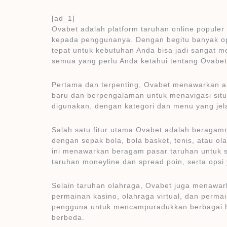
[ad_1]
Ovabet adalah platform taruhan online populer
kepada penggunanya. Dengan begitu banyak ops
tepat untuk kebutuhan Anda bisa jadi sangat m
semua yang perlu Anda ketahui tentang Ovabe
Pertama dan terpenting, Ovabet menawarkan
baru dan berpengalaman untuk menavigasi situs
digunakan, dengan kategori dan menu yang jela
Salah satu fitur utama Ovabet adalah beragamn
dengan sepak bola, bola basket, tenis, atau o
ini menawarkan beragam pasar taruhan untuk se
taruhan moneyline dan spread poin, serta opsi 
Selain taruhan olahraga, Ovabet juga menawark
permainan kasino, olahraga virtual, dan perma
pengguna untuk mencampuradukkan berbagai h
berbeda.