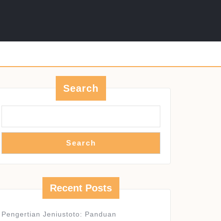
Search
Search
Recent Posts
Pengertian Jeniustoto: Panduan