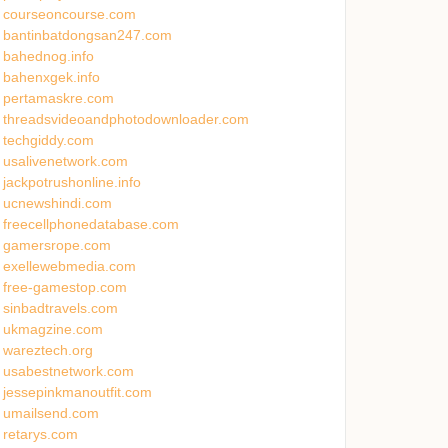
courseoncourse.com
bantinbatdongsan247.com
bahednog.info
bahenxgek.info
pertamaskre.com
threadsvideoandphotodownloader.com
techgiddy.com
usalivenetwork.com
jackpotrushonline.info
ucnewshindi.com
freecellphonedatabase.com
gamersrope.com
exellewebmedia.com
free-gamestop.com
sinbadtravels.com
ukmagzine.com
wareztech.org
usabestnetwork.com
jessepinkmanoutfit.com
umailsend.com
retarys.com