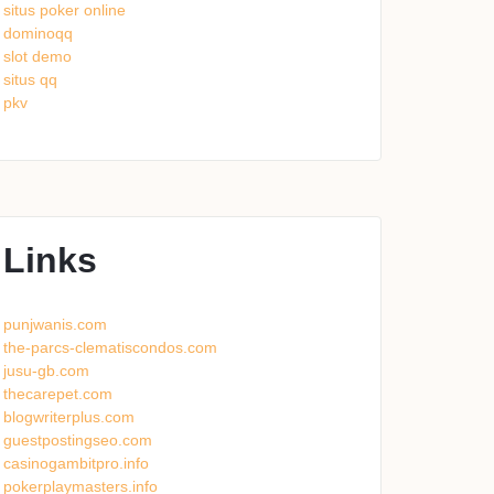
situs poker online
dominoqq
slot demo
situs qq
pkv
Links
punjwanis.com
the-parcs-clematiscondos.com
jusu-gb.com
thecarepet.com
blogwriterplus.com
guestpostingseo.com
casinogambitpro.info
pokerplaymasters.info