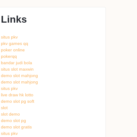
Links
situs pkv
pkv games qq
poker online
pokerqq
bandar judi bola
situs slot maxwin
demo slot mahjong
demo slot mahjong
situs pkv
live draw hk lotto
demo slot pg soft
slot
slot demo
demo slot pg
demo slot gratis
situs pkv