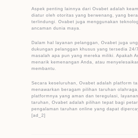
Aspek penting lainnya dari Ovabet adalah keam
diatur oleh otoritas yang berwenang, yang ber
terlindungi. Ovabet juga menggunakan teknologi
ancaman dunia maya.
Dalam hal layanan pelanggan, Ovabet juga ungg
dukungan pelanggan khusus yang tersedia 24
masalah apa pun yang mereka miliki. Apakah
menarik kemenangan Anda, atau menyelesaikan
membantu.
Secara keseluruhan, Ovabet adalah platform t
menawarkan beragam pilihan taruhan olahraga,
platformnya yang aman dan teregulasi, layana
taruhan, Ovabet adalah pilihan tepat bagi pet
pengalaman taruhan online yang dapat diperca
[ad_2]
Post