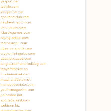
yesport.net
tostylo.com
yougetthat.net
sportsnetclub.com
newbestcrypto.com
oxfordsave.com
iclassicgames.com
saung-artikel.com
fasthokivip2.com
observersports.com
cryptominingplus.com
aquinoticiaspe.com
longhairedfrenchbulldog.com
lawyersforhire.co
businemarket.com
matahari88play.net
moneydescriptor.com
youthsmagazine.com
painaidee.net
sportsdarkest.com
webtoon.biz
thesportswires.com