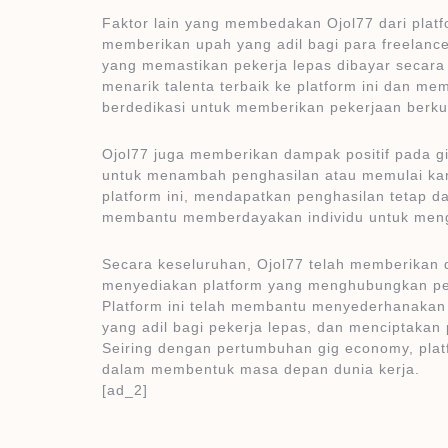
Faktor lain yang membedakan Ojol77 dari plat
memberikan upah yang adil bagi para freelance
yang memastikan pekerja lepas dibayar secara 
menarik talenta terbaik ke platform ini dan m
berdedikasi untuk memberikan pekerjaan berkual
Ojol77 juga memberikan dampak positif pada g
untuk menambah penghasilan atau memulai kari
platform ini, mendapatkan penghasilan tetap d
membantu memberdayakan individu untuk menge
Secara keseluruhan, Ojol77 telah memberikan 
menyediakan platform yang menghubungkan peke
Platform ini telah membantu menyederhanakan
yang adil bagi pekerja lepas, dan menciptakan 
Seiring dengan pertumbuhan gig economy, plat
dalam membentuk masa depan dunia kerja.
[ad_2]
Post