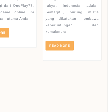
AKHIR
INDONESIA
agi dari OnePlay77.
rakyat Indonesia adalah
 game online ini
Semarjitu, burung mistis
juan utama Anda
yang dikatakan membawa
keberuntungan dan
kemakmuran
READ
ORE
MORE
READ
READ MORE
MORE