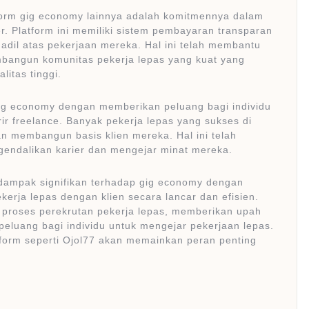
form gig economy lainnya adalah komitmennya dalam
r. Platform ini memiliki sistem pembayaran transparan
adil atas pekerjaan mereka. Hal ini telah membantu
embangun komunitas pekerja lepas yang kuat yang
itas tinggi.
ig economy dengan memberikan peluang bagi individu
r freelance. Banyak pekerja lepas yang sukses di
an membangun basis klien mereka. Hal ini telah
ndalikan karier dan mengejar minat mereka.
dampak signifikan terhadap gig economy dengan
rja lepas dengan klien secara lancar dan efisien.
 proses perekrutan pekerja lepas, memberikan upah
peluang bagi individu untuk mengejar pekerjaan lepas.
form seperti Ojol77 akan memainkan peran penting