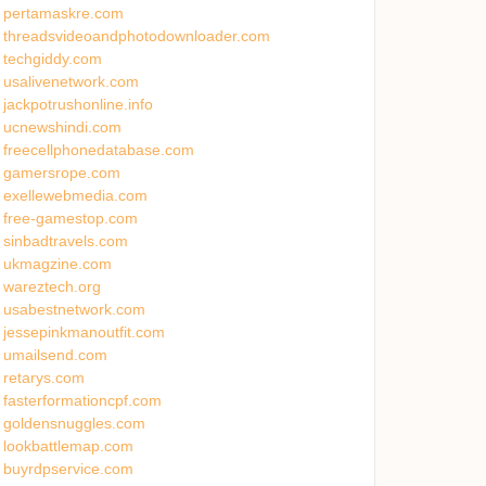
pertamaskre.com
threadsvideoandphotodownloader.com
techgiddy.com
usalivenetwork.com
jackpotrushonline.info
ucnewshindi.com
freecellphonedatabase.com
gamersrope.com
exellewebmedia.com
free-gamestop.com
sinbadtravels.com
ukmagzine.com
wareztech.org
usabestnetwork.com
jessepinkmanoutfit.com
umailsend.com
retarys.com
fasterformationcpf.com
goldensnuggles.com
lookbattlemap.com
buyrdpservice.com