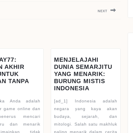
NEXT
Next
post:
AY77:
MENJELAJAHI
N AKHIR
DUNIA SEMARJITU
UNTUK
YANG MENARIK:
AN TANPA
BURUNG MISTIS
ONEPLAY77:
MENJELAJAH
INDONESIA
TUJUAN
DUNIA
ika Anda adalah
[ad_1] Indonesia adalah
AKHIR
SEMARJITU
ANDA
YANG
r game online dan
negara yang kaya akan
UNTUK
MENARIK:
menerus mencari
budaya, sejarah, dan
HIBURAN
BURUNG
ru dan menarik
mitologi. Salah satu makhluk
TANPA
MISTIS
imainkan, tidak
paling menarik dalam cerita