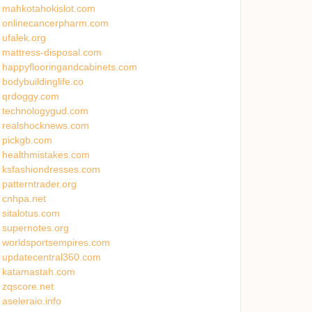
mahkotahokislot.com
onlinecancerpharm.com
ufalek.org
mattress-disposal.com
happyflooringandcabinets.com
bodybuildinglife.co
qrdoggy.com
technologygud.com
realshocknews.com
pickgb.com
healthmistakes.com
ksfashiondresses.com
patterntrader.org
cnhpa.net
sitalotus.com
supernotes.org
worldsportsempires.com
updatecentral360.com
katamastah.com
zqscore.net
aseleraio.info