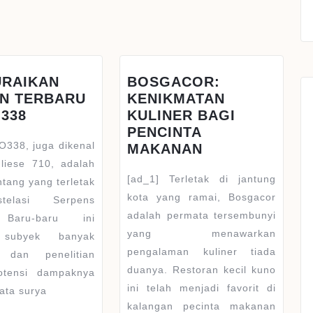
RAIKAN
BOSGACOR:
N TERBARU
KENIKMATAN
MENGURAIKAN
338
KULINER BAGI
TEMUAN
PENCINTA
O338, juga dikenal
TERBARU
BOSGACOR:
MAKANAN
DI
KENIKMATAN
liese 710, adalah
[ad_1] Terletak di jantung
GBO338
KULINER
tang yang terletak
BAGI
kota yang ramai, Bosgacor
telasi Serpens
PENCINTA
adalah permata tersembunyi
Baru-baru ini
MAKANAN
yang menawarkan
 subyek banyak
pengalaman kuliner tiada
n dan penelitian
duanya. Restoran kecil kuno
otensi dampaknya
ini telah menjadi favorit di
ata surya
kalangan pecinta makanan