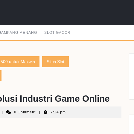
GAMPANG MENANG
SLOT GACOR
t X500 untuk Maxwin
Situs Slot
usi Industri Game Online
admin@slotsgamesone.com
|
0 Comment
|
7:14 pm