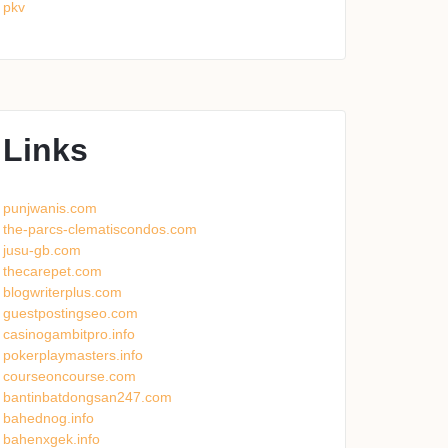
pkv
Links
punjwanis.com
the-parcs-clematiscondos.com
jusu-gb.com
thecarepet.com
blogwriterplus.com
guestpostingseo.com
casinogambitpro.info
pokerplaymasters.info
courseoncourse.com
bantinbatdongsan247.com
bahednog.info
bahenxgek.info