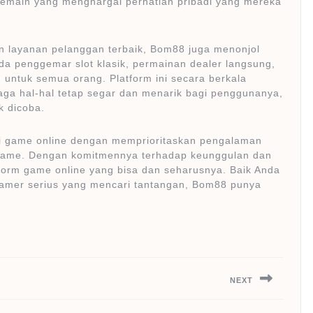
main yang menghargai perhatian pribadi yang mereka
 layanan pelanggan terbaik, Bom88 juga menonjol
da penggemar slot klasik, permainan dealer langsung,
 untuk semua orang. Platform ini secara berkala
ga hal-hal tetap segar dan menarik bagi penggunanya,
k dicoba.
ri game online dengan memprioritaskan pengalaman
 game. Dengan komitmennya terhadap keunggulan dan
form game online yang bisa dan seharusnya. Baik Anda
amer serius yang mencari tantangan, Bom88 punya
NEXT
Next
post: