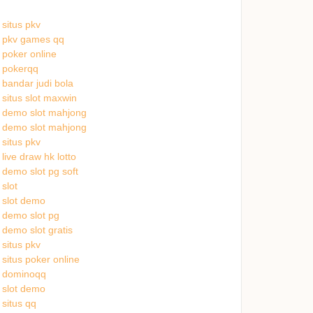
situs pkv
pkv games qq
poker online
pokerqq
bandar judi bola
situs slot maxwin
demo slot mahjong
demo slot mahjong
situs pkv
live draw hk lotto
demo slot pg soft
slot
slot demo
demo slot pg
demo slot gratis
situs pkv
situs poker online
dominoqq
slot demo
situs qq