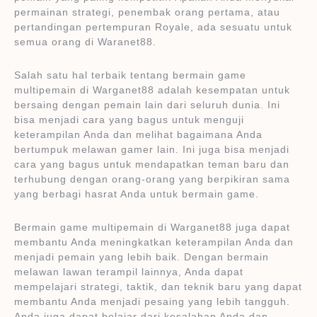
permainan strategi, penembak orang pertama, atau
pertandingan pertempuran Royale, ada sesuatu untuk
semua orang di Waranet88.
Salah satu hal terbaik tentang bermain game
multipemain di Warganet88 adalah kesempatan untuk
bersaing dengan pemain lain dari seluruh dunia. Ini
bisa menjadi cara yang bagus untuk menguji
keterampilan Anda dan melihat bagaimana Anda
bertumpuk melawan gamer lain. Ini juga bisa menjadi
cara yang bagus untuk mendapatkan teman baru dan
terhubung dengan orang-orang yang berpikiran sama
yang berbagi hasrat Anda untuk bermain game.
Bermain game multipemain di Warganet88 juga dapat
membantu Anda meningkatkan keterampilan Anda dan
menjadi pemain yang lebih baik. Dengan bermain
melawan lawan terampil lainnya, Anda dapat
mempelajari strategi, taktik, dan teknik baru yang dapat
membantu Anda menjadi pesaing yang lebih tangguh.
Anda juga dapat belajar dari kesalahan Anda dan