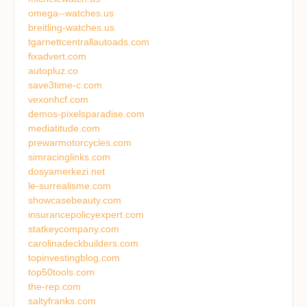
omega--watches.us
breitling-watches.us
tgarnettcentrallautoads.com
fixadvert.com
autopluz.co
save3time-c.com
vexonhcf.com
demos-pixelsparadise.com
mediatitude.com
prewarmotorcycles.com
simracinglinks.com
dosyamerkezi.net
le-surrealisme.com
showcasebeauty.com
insurancepolicyexpert.com
statkeycompany.com
carolinadeckbuilders.com
topinvestingblog.com
top50tools.com
the-rep.com
saltyfranks.com