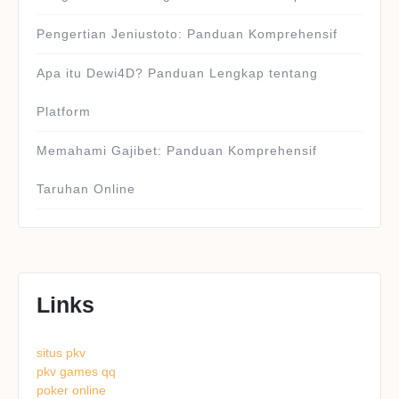
Pengertian Jeniustoto: Panduan Komprehensif
Apa itu Dewi4D? Panduan Lengkap tentang
Platform
Memahami Gajibet: Panduan Komprehensif
Taruhan Online
Links
situs pkv
pkv games qq
poker online