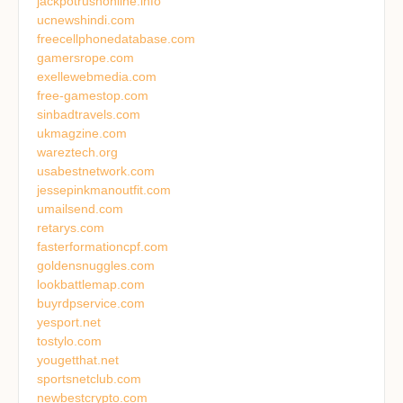
jackpotrushonline.info
ucnewshindi.com
freecellphonedatabase.com
gamersrope.com
exellewebmedia.com
free-gamestop.com
sinbadtravels.com
ukmagzine.com
wareztech.org
usabestnetwork.com
jessepinkmanoutfit.com
umailsend.com
retarys.com
fasterformationcpf.com
goldensnuggles.com
lookbattlemap.com
buyrdpservice.com
yesport.net
tostylo.com
yougetthat.net
sportsnetclub.com
newbestcrypto.com