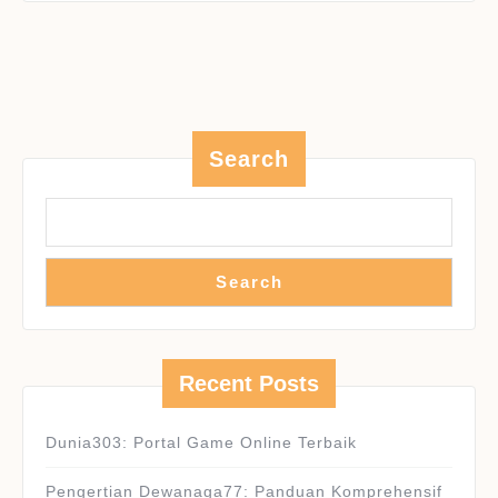
Search
Search
Recent Posts
Dunia303: Portal Game Online Terbaik
Pengertian Dewanaga77: Panduan Komprehensif