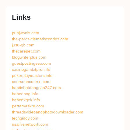
Links
punjwanis.com
the-parcs-clematiscondos.com
jusu-gb.com
thecarepet.com
blogwriterplus.com
guestpostingseo.com
casinogambitpro.info
pokerplaymasters.info
courseoncourse.com
bantinbatdongsan247.com
bahednog.info
bahenxgek.info
pertamaskre.com
threadsvideoandphotodownloader.com
techgiddy.com
usalivenetwork.com