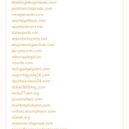
theblingblingshields.com
pinkfrenchtipnails.com
newgamestv.com
sportsgallerys.com
sportsmirrors.net
datasports.net
atasehirescortu.net
engineeringtechub.com
jerryescorts.com
attorneylegal.co
voomb.com
techgadgetpoint.com
tvsportsguide24.com
sportsreviews24.com
dubai360blog.com
lucky77slot.org
growmefast.com
mahkotahokislot.com
onlinecancerpharm.com
ufalek.org
mattress-disposal.com