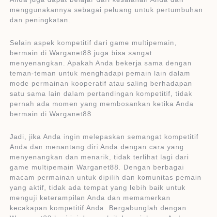
menggunakannya sebagai peluang untuk pertumbuhan
dan peningkatan.
Selain aspek kompetitif dari game multipemain,
bermain di Warganet88 juga bisa sangat
menyenangkan. Apakah Anda bekerja sama dengan
teman-teman untuk menghadapi pemain lain dalam
mode permainan kooperatif atau saling berhadapan
satu sama lain dalam pertandingan kompetitif, tidak
pernah ada momen yang membosankan ketika Anda
bermain di Warganet88.
Jadi, jika Anda ingin melepaskan semangat kompetitif
Anda dan menantang diri Anda dengan cara yang
menyenangkan dan menarik, tidak terlihat lagi dari
game multipemain Warganet88. Dengan berbagai
macam permainan untuk dipilih dan komunitas pemain
yang aktif, tidak ada tempat yang lebih baik untuk
menguji keterampilan Anda dan memamerkan
kecakapan kompetitif Anda. Bergabunglah dengan