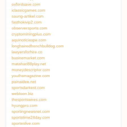
oxfordsave.com
iclassicgames.com
saung-artikel.com
fasthokivip2.com
observersports.com
cryptominingplus.com
aquinoticiaspe.com
longhairedfrenchbulldog.com
lawyersforhire.co
businemarket.com
matahari88play.net
moneydescriptor.com
youthsmagazine.com
painaidee.net
sportsdarkest.com
webtoon.biz
thesportswires.com
hyungpro.com
sportingnewsnet.com
sportstime24day.com
sporteslive.com