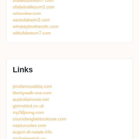
ufabetutoredm7.com
ufabetvalleyum3.com
veloxview.com
westufabetm3.com
whiskeybrothersllc.com
wildufabetum7.com
Links
jimsfamousbbq.com
libertywalk-usa.com
australiamovie.net
gizmobird.co.uk
mp3djsong.com
coursdanglaistoulouse.com
neptunuslex.com
auguri-di-natale.info
michelewatch.us