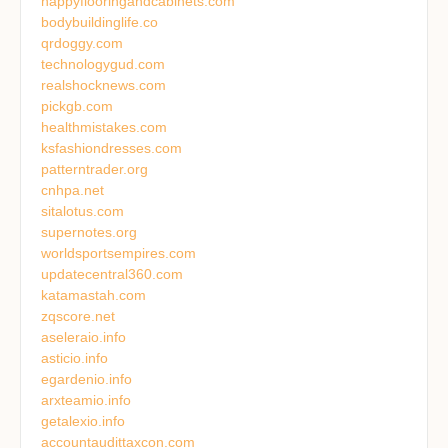
happyflooringandcabinets.com
bodybuildinglife.co
qrdoggy.com
technologygud.com
realshocknews.com
pickgb.com
healthmistakes.com
ksfashiondresses.com
patterntrader.org
cnhpa.net
sitalotus.com
supernotes.org
worldsportsempires.com
updatecentral360.com
katamastah.com
zqscore.net
aseleraio.info
asticio.info
egardenio.info
arxteamio.info
getalexio.info
accountaudittaxcon.com