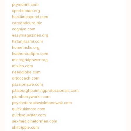
prymprint.com
sportkeeda.org
besttimespend.com
careandcure.biz
cogniyo.com
easymagazines.org
hirfanjilasmi.com
hometricks.org
leathercraftpro.com
microgridpower.org
mixiqo.com
needglobe.com
ortocoach.com
passionawe.com
pittsburghpaintingprofessionals.com
plumberryworks.com
psychoterapiawioletanowak.com
quickultimate.com
quirkyquester.com
sexmedicineformen.com
shiftripple.com