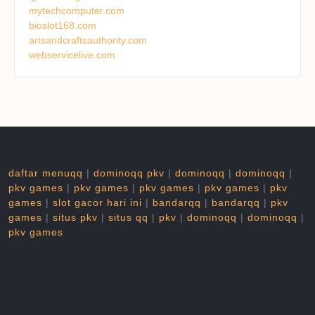
mytechcomputer.com
bioslot168.com
artsandcraftsauthority.com
webservicelive.com
daftar menuqq
|
dominoqq pkv
|
dominoqq
|
dominoqq
|
pkv games
|
pkv games
|
pkv games
|
pkv games
|
pkv
games
|
slot gacor hari ini
|
bandarqq
|
bandarqq
|
pkv
games
|
situs pkv
|
situs qq
|
pkv
|
dominoqq
|
dominoqq
|
pkv games