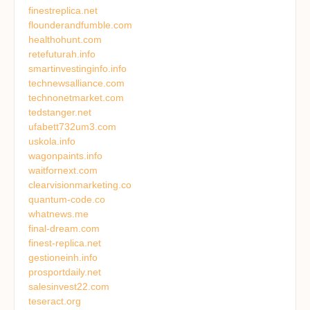
finestreplica.net
flounderandfumble.com
healthohunt.com
retefuturah.info
smartinvestinginfo.info
technewsalliance.com
technonetmarket.com
tedstanger.net
ufabett732um3.com
uskola.info
wagonpaints.info
waitfornext.com
clearvisionmarketing.co
quantum-code.co
whatnews.me
final-dream.com
finest-replica.net
gestioneinh.info
prosportdaily.net
salesinvest22.com
teseract.org