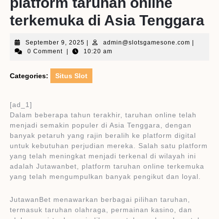
platform taruhan online
terkemuka di Asia Tenggara
September
admin@s
September 9, 2025
|
admin@slotsgamesone.com
|
9,
0 Comment
|
10:20 am
2025
Categories:
Situs Slot
[ad_1]
Dalam beberapa tahun terakhir, taruhan online telah
menjadi semakin populer di Asia Tenggara, dengan
banyak petaruh yang rajin beralih ke platform digital
untuk kebutuhan perjudian mereka. Salah satu platform
yang telah meningkat menjadi terkenal di wilayah ini
adalah Jutawanbet, platform taruhan online terkemuka
yang telah mengumpulkan banyak pengikut dan loyal.
JutawanBet menawarkan berbagai pilihan taruhan,
termasuk taruhan olahraga, permainan kasino, dan