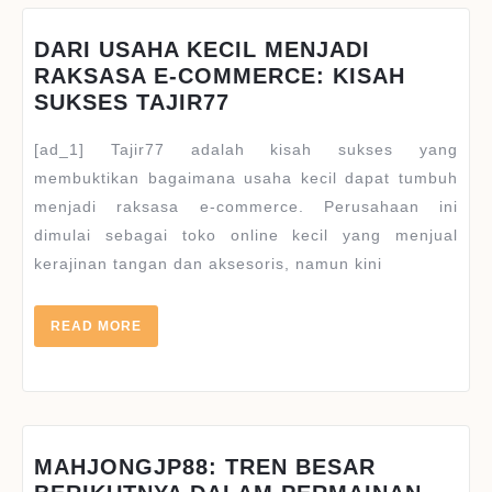
DARI USAHA KECIL MENJADI
RAKSASA E-COMMERCE: KISAH
DARI
SUKSES TAJIR77
USAHA
[ad_1] Tajir77 adalah kisah sukses yang
KECIL
MENJADI
membuktikan bagaimana usaha kecil dapat tumbuh
RAKSASA
menjadi raksasa e-commerce. Perusahaan ini
E-
dimulai sebagai toko online kecil yang menjual
COMMERCE:
kerajinan tangan dan aksesoris, namun kini
KISAH
SUKSES
READ
READ MORE
TAJIR77
MORE
MAHJONGJP88: TREN BESAR