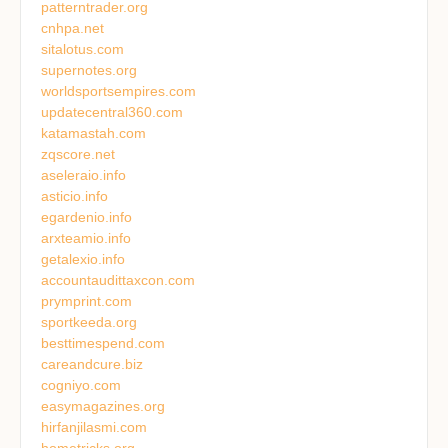
patterntrader.org
cnhpa.net
sitalotus.com
supernotes.org
worldsportsempires.com
updatecentral360.com
katamastah.com
zqscore.net
aseleraio.info
asticio.info
egardenio.info
arxteamio.info
getalexio.info
accountaudittaxcon.com
prymprint.com
sportkeeda.org
besttimespend.com
careandcure.biz
cogniyo.com
easymagazines.org
hirfanjilasmi.com