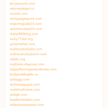
jerryescorts.com
attorneylegal.co
voomb.com
techgadgetpoint.com
tvsportsguide24.com
sportsreviews24.com
dubai360blog.com
lucky77slot.org
growmefast.com
mahkotahokislot.com
onlinecancerpharm.com
ufalek.org
mattress-disposal.com
happyflooringandcabinets.com
bodybuildinglife.co
qrdoggy.com
technologygud.com
realshocknews.com
pickgb.com
healthmistakes.com
ksfashiondresses.com