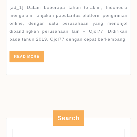
OJOL77:
[ad_1] Dalam beberapa tahun terakhir, Indonesia
SEKILAS
TENTANG
mengalami lonjakan popularitas platform pengiriman
PLATFORM
online, dengan satu perusahaan yang menonjol
PENGIRIMAN
dibandingkan perusahaan lain – Ojol77. Didirikan
DENGAN
pada tahun 2019, Ojol77 dengan cepat berkembang
PERTUMBUHAN
TERCEPAT
READ
READ MORE
DI
MORE
INDONESIA
Search