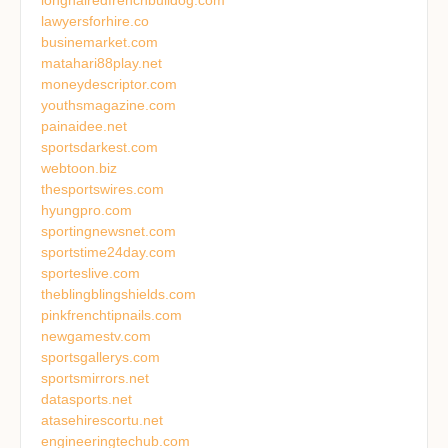
longhairedfrenchbulldog.com
lawyersforhire.co
businemarket.com
matahari88play.net
moneydescriptor.com
youthsmagazine.com
painaidee.net
sportsdarkest.com
webtoon.biz
thesportswires.com
hyungpro.com
sportingnewsnet.com
sportstime24day.com
sporteslive.com
theblingblingshields.com
pinkfrenchtipnails.com
newgamestv.com
sportsgallerys.com
sportsmirrors.net
datasports.net
atasehirescortu.net
engineeringtechub.com