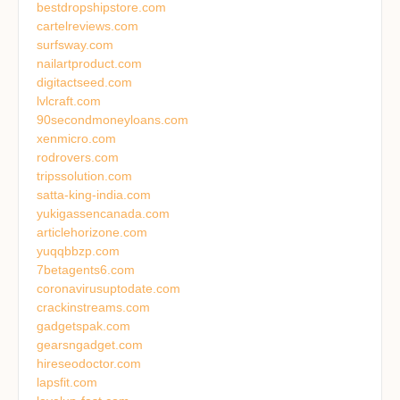
bestdropshipstore.com
cartelreviews.com
surfsway.com
nailartproduct.com
digitactseed.com
lvlcraft.com
90secondmoneyloans.com
xenmicro.com
rodrovers.com
tripssolution.com
satta-king-india.com
yukigassencanada.com
articlehorizone.com
yuqqbbzp.com
7betagents6.com
coronavirusuptodate.com
crackinstreams.com
gadgetspak.com
gearsngadget.com
hireseodoctor.com
lapsfit.com