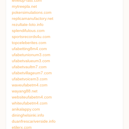
levelup-fast.com
mytreepla.net
pokersimulations.com
replicamanufactory.net
rezultate-loto.info
splendifulous.com
sportsrecords4u.com
topceleberites.com
ufabetting8m4.com
ufabetunionum3.com
ufabetvalueum3.com
ufabetvaultm7.com
ufabetvillageum7.com
ufabetvoicem3.com
waveufabetm4.com
wayang88.net
websiteufabetm4.com
whiteufabetm4.com
anikalappy.com
dininghelsinki.info
duanfrescariverside.info
etilerx.com