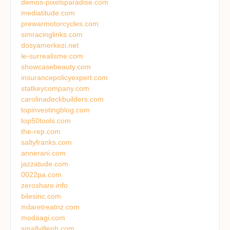
demos-pixelsparadise.com
mediatitude.com
prewarmotorcycles.com
simracinglinks.com
dosyamerkezi.net
le-surrealisme.com
showcasebeauty.com
insurancepolicyexpert.com
statkeycompany.com
carolinadeckbuilders.com
topinvestingblog.com
top50tools.com
the-rep.com
saltyfranks.com
annerani.com
jazzatude.com
0022pa.com
zeroshare.info
bilesinc.com
milaretreatnz.com
modaagi.com
smallvilleph.com