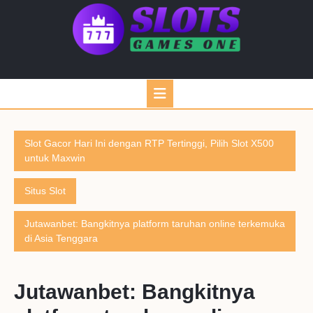
Skip
to
content
Open
Button
Slot Gacor Hari Ini dengan RTP Tertinggi, Pilih Slot X500
untuk Maxwin
Situs Slot
Jutawanbet: Bangkitnya platform taruhan online terkemuka
di Asia Tenggara
Jutawanbet: Bangkitnya