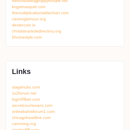
frenchbulldogpuppyforsale.net
kogamasquid.com
themultiplicationtablechart.com
casinoglamour.org
dextercoin.io
christianarticledirectory.org
5homestyle.com
Links
stagehubs.com
1x2forum.net
login99bet.com
secretcourtesans.com
onlinebahisforum1.com
chicagoheadline.com
camming.org
rajalion88.com