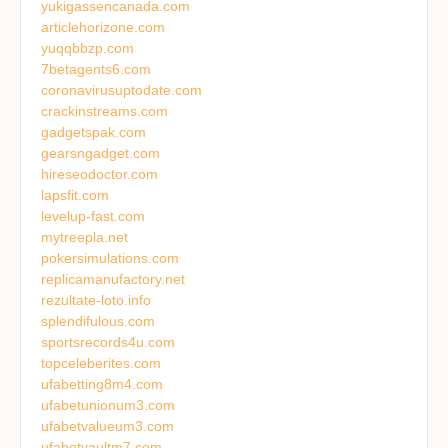
yukigassencanada.com
articlehorizone.com
yuqqbbzp.com
7betagents6.com
coronavirusuptodate.com
crackinstreams.com
gadgetspak.com
gearsngadget.com
hireseodoctor.com
lapsfit.com
levelup-fast.com
mytreepla.net
pokersimulations.com
replicamanufactory.net
rezultate-loto.info
splendifulous.com
sportsrecords4u.com
topceleberites.com
ufabetting8m4.com
ufabetunionum3.com
ufabetvalueum3.com
ufabetvaultm7.com