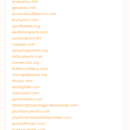
arxteamio.info
getalexio.info
accountaudittaxcon.com
prymprint.com
sportkeeda.org
besttimespend.com
careandcure.biz
cogniyo.com
easymagazines.org
hirfanjilasmi.com
hometricks.org
leathercraftpro.com
microgridpower.org
mixiqo.com
needglobe.com
ortocoach.com
passionawe.com
pittsburghpaintingprofessionals.com
plumberryworks.com
psychoterapiawioletanowak.com
quickultimate.com
quirkyquester.com