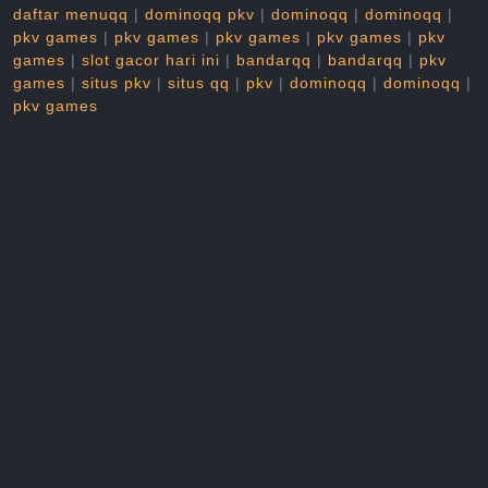
daftar menuqq
|
dominoqq pkv
|
dominoqq
|
dominoqq
|
pkv games
|
pkv games
|
pkv games
|
pkv games
|
pkv
games
|
slot gacor hari ini
|
bandarqq
|
bandarqq
|
pkv
games
|
situs pkv
|
situs qq
|
pkv
|
dominoqq
|
dominoqq
|
pkv games