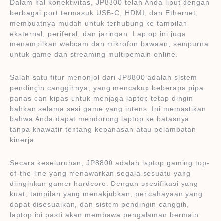
Dalam hal konektivitas, JP8800 telah Anda liput dengan
berbagai port termasuk USB-C, HDMI, dan Ethernet,
membuatnya mudah untuk terhubung ke tampilan
eksternal, periferal, dan jaringan. Laptop ini juga
menampilkan webcam dan mikrofon bawaan, sempurna
untuk game dan streaming multipemain online.
Salah satu fitur menonjol dari JP8800 adalah sistem
pendingin canggihnya, yang mencakup beberapa pipa
panas dan kipas untuk menjaga laptop tetap dingin
bahkan selama sesi game yang intens. Ini memastikan
bahwa Anda dapat mendorong laptop ke batasnya
tanpa khawatir tentang kepanasan atau pelambatan
kinerja.
Secara keseluruhan, JP8800 adalah laptop gaming top-
of-the-line yang menawarkan segala sesuatu yang
diinginkan gamer hardcore. Dengan spesifikasi yang
kuat, tampilan yang menakjubkan, pencahayaan yang
dapat disesuaikan, dan sistem pendingin canggih,
laptop ini pasti akan membawa pengalaman bermain