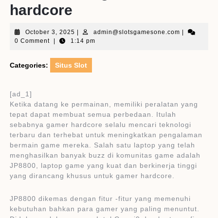
hardcore
October
admin@slot
October 3, 2025
|
admin@slotsgamesone.com
|
3,
0 Comment
|
1:14 pm
2025
Categories:
Situs Slot
[ad_1]
Ketika datang ke permainan, memiliki peralatan yang
tepat dapat membuat semua perbedaan. Itulah
sebabnya gamer hardcore selalu mencari teknologi
terbaru dan terhebat untuk meningkatkan pengalaman
bermain game mereka. Salah satu laptop yang telah
menghasilkan banyak buzz di komunitas game adalah
JP8800, laptop game yang kuat dan berkinerja tinggi
yang dirancang khusus untuk gamer hardcore.
JP8800 dikemas dengan fitur -fitur yang memenuhi
kebutuhan bahkan para gamer yang paling menuntut.