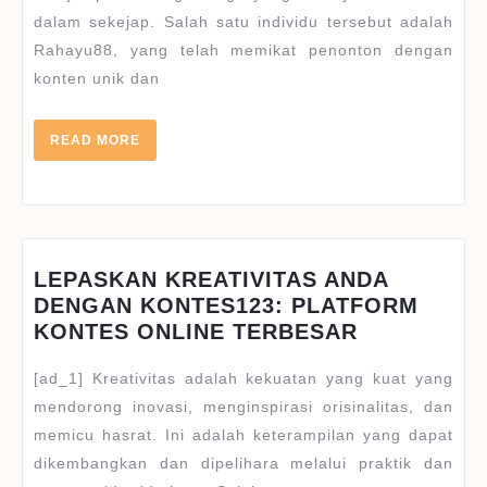
PERJALANAN
dalam sekejap. Salah satu individu tersebut adalah
RAHAYU88
Rahayu88, yang telah memikat penonton dengan
MENUJU
konten unik dan
KETENARAN
INTERNET
READ
READ MORE
MORE
LEPASKAN KREATIVITAS ANDA
DENGAN KONTES123: PLATFORM
LEPASKAN
KONTES ONLINE TERBESAR
KREATIVIT
[ad_1] Kreativitas adalah kekuatan yang kuat yang
ANDA
DENGAN
mendorong inovasi, menginspirasi orisinalitas, dan
KONTES123
memicu hasrat. Ini adalah keterampilan yang dapat
PLATFORM
dikembangkan dan dipelihara melalui praktik dan