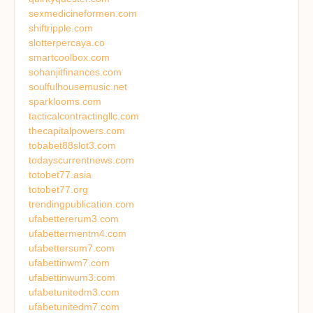
sexmedicineformen.com
shiftripple.com
slotterpercaya.co
smartcoolbox.com
sohanjitfinances.com
soulfulhousemusic.net
sparklooms.com
tacticalcontractingllc.com
thecapitalpowers.com
tobabet88slot3.com
todayscurrentnews.com
totobet77.asia
totobet77.org
trendingpublication.com
ufabettererum3.com
ufabettermentm4.com
ufabettersum7.com
ufabettinwm7.com
ufabettinwum3.com
ufabetunitedm3.com
ufabetunitedm7.com