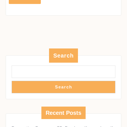
MORE
Search
Search
Recent Posts