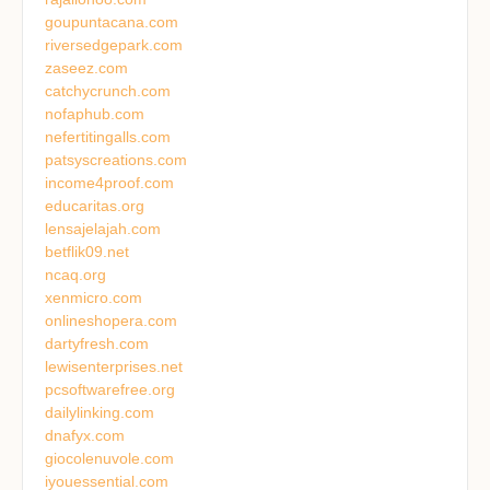
goupuntacana.com
riversedgepark.com
zaseez.com
catchycrunch.com
nofaphub.com
nefertitingalls.com
patsyscreations.com
income4proof.com
educaritas.org
lensajelajah.com
betflik09.net
ncaq.org
xenmicro.com
onlineshopera.com
dartyfresh.com
lewisenterprises.net
pcsoftwarefree.org
dailylinking.com
dnafyx.com
giocolenuvole.com
iyouessential.com