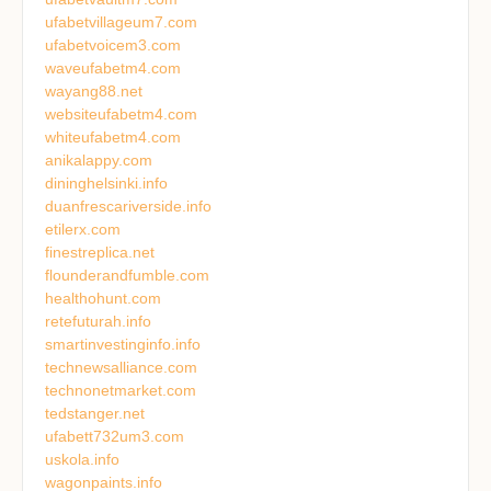
ufabetvillageum7.com
ufabetvoicem3.com
waveufabetm4.com
wayang88.net
websiteufabetm4.com
whiteufabetm4.com
anikalappy.com
dininghelsinki.info
duanfrescariverside.info
etilerx.com
finestreplica.net
flounderandfumble.com
healthohunt.com
retefuturah.info
smartinvestinginfo.info
technewsalliance.com
technonetmarket.com
tedstanger.net
ufabett732um3.com
uskola.info
wagonpaints.info