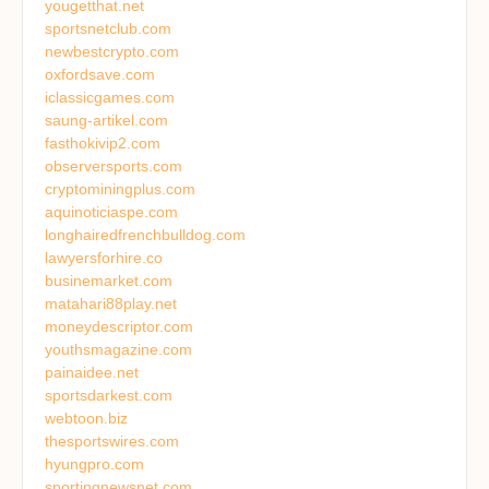
yougetthat.net
sportsnetclub.com
newbestcrypto.com
oxfordsave.com
iclassicgames.com
saung-artikel.com
fasthokivip2.com
observersports.com
cryptominingplus.com
aquinoticiaspe.com
longhairedfrenchbulldog.com
lawyersforhire.co
businemarket.com
matahari88play.net
moneydescriptor.com
youthsmagazine.com
painaidee.net
sportsdarkest.com
webtoon.biz
thesportswires.com
hyungpro.com
sportingnewsnet.com