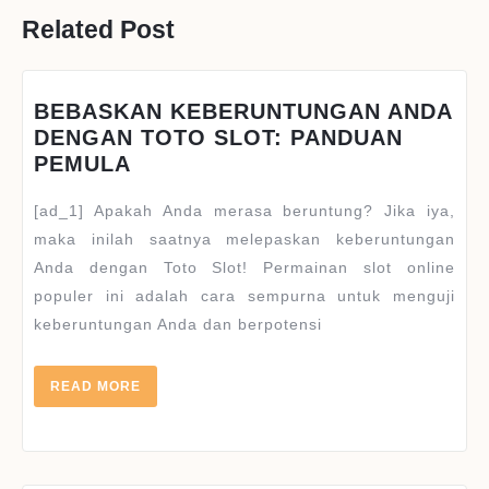
Related Post
BEBASKAN KEBERUNTUNGAN ANDA
DENGAN TOTO SLOT: PANDUAN
BEBASKAN
PEMULA
KEBERUNTUNGAN
[ad_1] Apakah Anda merasa beruntung? Jika iya,
ANDA
DENGAN
maka inilah saatnya melepaskan keberuntungan
TOTO
Anda dengan Toto Slot! Permainan slot online
SLOT:
populer ini adalah cara sempurna untuk menguji
PANDUAN
keberuntungan Anda dan berpotensi
PEMULA
READ
READ MORE
MORE