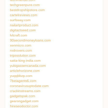
techgreenpure.com
bestdropshipstore.com
cartelreviews.com
surfsway.com
nailartproduct.com
digitactseed.com
lvlcraft.com
90secondmoneyloans.com
xenmicro.com
rodrovers.com
tripssolution.com
satta-king-india.com
yukigassencanada.com
articlehorizone.com
yuqqbbzp.com
7betagents6.com
coronavirusuptodate.com
crackinstreams.com
gadgetspak.com
gearsngadget.com
hireseodoctor.com