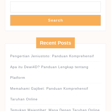
Search
Recent Posts
Pengertian Jeniustoto: Panduan Komprehensif
Apa itu Dewi4D? Panduan Lengkap tentang
Platform
Memahami Gajibet: Panduan Komprehensif
Taruhan Online
Temukan Majestibet: Masa Depan Taruhan Online