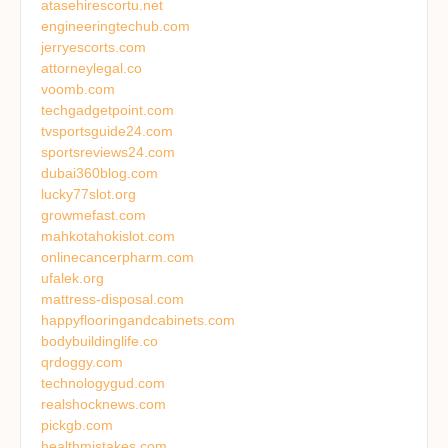
atasehirescortu.net
engineeringtechub.com
jerryescorts.com
attorneylegal.co
voomb.com
techgadgetpoint.com
tvsportsguide24.com
sportsreviews24.com
dubai360blog.com
lucky77slot.org
growmefast.com
mahkotahokislot.com
onlinecancerpharm.com
ufalek.org
mattress-disposal.com
happyflooringandcabinets.com
bodybuildinglife.co
qrdoggy.com
technologygud.com
realshocknews.com
pickgb.com
healthmistakes.com