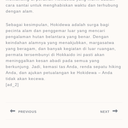
cara santai untuk menghabiskan waktu dan terhubung
dengan alam.
Sebagai kesimpulan, Hokidewa adalah surga bagi
pecinta alam dan penggemar luar yang mencari
pengalaman hutan belantara yang benar. Dengan
keindahan alamnya yang menakjubkan, margasatwa
yang beragam, dan banyak kegiatan di luar ruangan,
permata tersembunyi di Hokkaido ini pasti akan
meninggalkan kesan abadi pada semua yang
berkunjung. Jadi, kemasi tas Anda, renda sepatu hiking
Anda, dan ajukan petualangan ke Hokidewa – Anda
tidak akan kecewa.
[ad_2]
Post
navigation
PREVIOUS
NEXT
Previous
Next
post:
post: