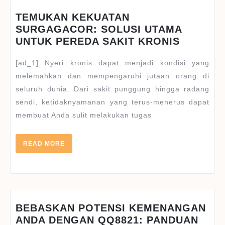
TEMUKAN KEKUATAN
SURGAGACOR: SOLUSI UTAMA
TEMUKA
UNTUK PEREDA SAKIT KRONIS
KEKUAT
[ad_1] Nyeri kronis dapat menjadi kondisi yang
SURGAG
SOLUSI
melemahkan dan mempengaruhi jutaan orang di
UTAMA
seluruh dunia. Dari sakit punggung hingga radang
UNTUK
sendi, ketidaknyamanan yang terus-menerus dapat
PEREDA
membuat Anda sulit melakukan tugas
SAKIT
KRONIS
READ
READ MORE
MORE
BEBASKAN POTENSI KEMENANGAN
ANDA DENGAN QQ8821: PANDUAN