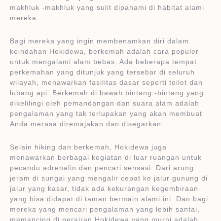
makhluk -makhluk yang sulit dipahami di habitat alami
mereka.
Bagi mereka yang ingin membenamkan diri dalam
keindahan Hokidewa, berkemah adalah cara populer
untuk mengalami alam bebas. Ada beberapa tempat
perkemahan yang ditunjuk yang tersebar di seluruh
wilayah, menawarkan fasilitas dasar seperti toilet dan
lubang api. Berkemah di bawah bintang -bintang yang
dikelilingi oleh pemandangan dan suara alam adalah
pengalaman yang tak terlupakan yang akan membuat
Anda merasa diremajakan dan disegarkan.
Selain hiking dan berkemah, Hokidewa juga
menawarkan berbagai kegiatan di luar ruangan untuk
pecandu adrenalin dan pencari sensasi. Dari arung
jeram di sungai yang mengalir cepat ke jalur gunung di
jalur yang kasar, tidak ada kekurangan kegembiraan
yang bisa didapat di taman bermain alami ini. Dan bagi
mereka yang mencari pengalaman yang lebih santai,
memancing di perairan Hokidewa yang murni adalah