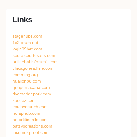
Links
stagehubs.com
1x2forum.net
login99bet.com
secretcourtesans.com
onlinebahisforum1.com
chicagoheadline.com
camming.org
rajalion88.com
goupuntacana.com
riversedgepark.com
zaseez.com
catchycrunch.com
nofaphub.com
nefertitingalls.com
patsyscreations.com
income4proof.com