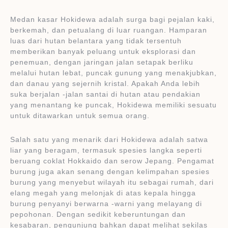
Medan kasar Hokidewa adalah surga bagi pejalan kaki,
berkemah, dan petualang di luar ruangan. Hamparan
luas dari hutan belantara yang tidak tersentuh
memberikan banyak peluang untuk eksplorasi dan
penemuan, dengan jaringan jalan setapak berliku
melalui hutan lebat, puncak gunung yang menakjubkan,
dan danau yang sejernih kristal. Apakah Anda lebih
suka berjalan -jalan santai di hutan atau pendakian
yang menantang ke puncak, Hokidewa memiliki sesuatu
untuk ditawarkan untuk semua orang.
Salah satu yang menarik dari Hokidewa adalah satwa
liar yang beragam, termasuk spesies langka seperti
beruang coklat Hokkaido dan serow Jepang. Pengamat
burung juga akan senang dengan kelimpahan spesies
burung yang menyebut wilayah itu sebagai rumah, dari
elang megah yang melonjak di atas kepala hingga
burung penyanyi berwarna -warni yang melayang di
pepohonan. Dengan sedikit keberuntungan dan
kesabaran, pengunjung bahkan dapat melihat sekilas