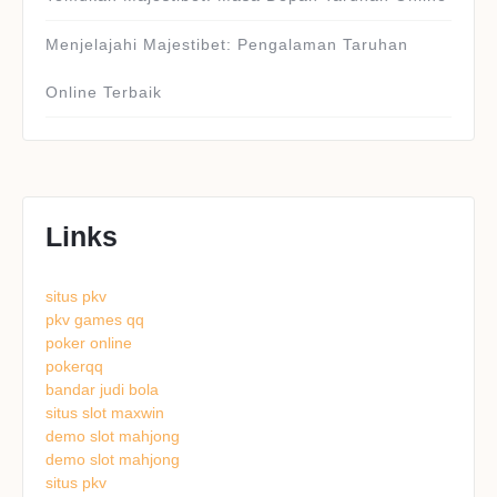
Menjelajahi Majestibet: Pengalaman Taruhan
Online Terbaik
Links
situs pkv
pkv games qq
poker online
pokerqq
bandar judi bola
situs slot maxwin
demo slot mahjong
demo slot mahjong
situs pkv