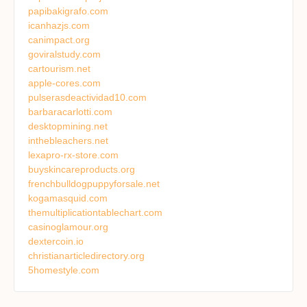
papibakigrafo.com
icanhazjs.com
canimpact.org
goviralstudy.com
cartourism.net
apple-cores.com
pulserasdeactividad10.com
barbaracarlotti.com
desktopmining.net
inthebleachers.net
lexapro-rx-store.com
buyskincareproducts.org
frenchbulldogpuppyforsale.net
kogamasquid.com
themultiplicationtablechart.com
casinoglamour.org
dextercoin.io
christianarticledirectory.org
5homestyle.com