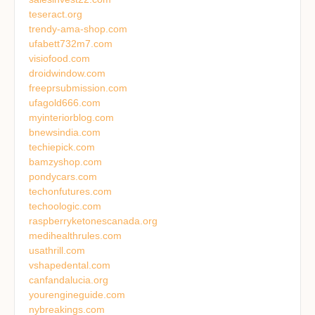
teseract.org
trendy-ama-shop.com
ufabett732m7.com
visiofood.com
droidwindow.com
freeprsubmission.com
ufagold666.com
myinteriorblog.com
bnewsindia.com
techiepick.com
bamzyshop.com
pondycars.com
techonfutures.com
techoologic.com
raspberryketonescanada.org
medihealthrules.com
usathrill.com
vshapedental.com
canfandalucia.org
yourengineguide.com
nybreakings.com