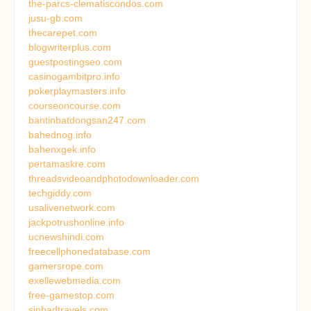
the-parcs-clematiscondos.com
jusu-gb.com
thecarepet.com
blogwriterplus.com
guestpostingseo.com
casinogambitpro.info
pokerplaymasters.info
courseoncourse.com
bantinbatdongsan247.com
bahednog.info
bahenxgek.info
pertamaskre.com
threadsvideoandphotodownloader.com
techgiddy.com
usalivenetwork.com
jackpotrushonline.info
ucnewshindi.com
freecellphonedatabase.com
gamersrope.com
exellewebmedia.com
free-gamestop.com
sinbadtravels.com