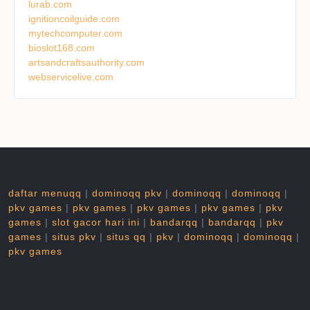
lurab.com
ignitioncoilguide.com
mytechcomputer.com
bioslot168.com
artsandcraftsauthority.com
webservicelive.com
daftar menuqq
|
dominoqq pkv
|
dominoqq
|
dominoqq
|
pkv games
|
pkv games
|
pkv games
|
pkv games
|
pkv
games
|
slot gacor hari ini
|
bandarqq
|
bandarqq
|
pkv
games
|
situs pkv
|
situs qq
|
pkv
|
dominoqq
|
dominoqq
|
pkv games