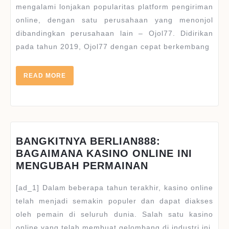
TENTANG
mengalami lonjakan popularitas platform pengiriman
PLATFORM
online, dengan satu perusahaan yang menonjol
PENGIRIMAN
dibandingkan perusahaan lain – Ojol77. Didirikan
DENGAN
pada tahun 2019, Ojol77 dengan cepat berkembang
PERTUMBUHAN
TERCEPAT
READ
READ MORE
DI
MORE
INDONESIA
BANGKITNYA BERLIAN888:
BAGAIMANA KASINO ONLINE INI
BANGKITNYA
MENGUBAH PERMAINAN
BERLIAN888:
[ad_1] Dalam beberapa tahun terakhir, kasino online
BAGAIMANA
KASINO
telah menjadi semakin populer dan dapat diakses
ONLINE
oleh pemain di seluruh dunia. Salah satu kasino
INI
online yang telah membuat gelombang di industri ini