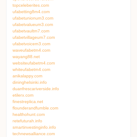
topceleberites.com
ufabetting8m4.com
ufabetunionum3.com
ufabetvalueum3.com
ufabetvaultm7.com
ufabetvillageum7.com
ufabetvoicem3.com
waveufabetm4.com
wayang88.net
websiteufabetm4.com
whiteufabetm4.com
anikalappy.com
dininghelsinki.info
duanfrescariverside.info
etilerx.com
finestreplica.net
flounderandfumble.com
healthohunt.com
retefuturah.info
smartinvestinginfo.info
technewsalliance.com