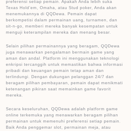
preferensi setiap pemain. Apakah Anda lebih suka
Texas Hold’em, Omaha, atau Stud poker, Anda akan
menemukannya di QQDewa. Pemain dapat
berkompetisi dalam permainan uang, turnamen, dan
sit-n-go, memberi mereka banyak kesempatan untuk
menguji keterampilan mereka dan menang besar.
Selain pilihan permainannya yang beragam, QQDewa
juga menawarkan pengalaman bermain game yang
aman dan andal. Platform ini menggunakan teknologi
enkripsi tercanggih untuk memastikan bahwa informasi
pribadi dan keuangan pemain tetap aman dan
terlindungi. Dengan dukungan pelanggan 24/7 dan
beragam pilihan pembayaran, pemain dapat menikmati
ketenangan pikiran saat memainkan game favorit
mereka.
Secara keseluruhan, QQDewa adalah platform game
online terkemuka yang menawarkan beragam pilihan
permainan untuk memenuhi preferensi setiap pemain.
Baik Anda penggemar slot, permainan meja, atau