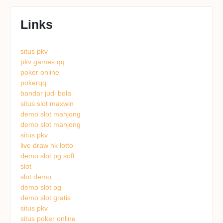
Links
situs pkv
pkv games qq
poker online
pokerqq
bandar judi bola
situs slot maxwin
demo slot mahjong
demo slot mahjong
situs pkv
live draw hk lotto
demo slot pg soft
slot
slot demo
demo slot pg
demo slot gratis
situs pkv
situs poker online