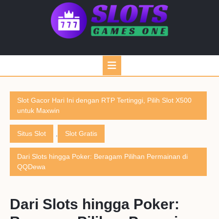
Skip
to
content
Open
Button
Slot Gacor Hari Ini dengan RTP Tertinggi, Pilih Slot X500
untuk Maxwin
Situs Slot
,
Slot Gratis
Dari Slots hingga Poker: Beragam Pilihan Permainan di
QQDewa
Dari Slots hingga Poker: