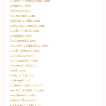
90secondmoneyloans.com
xenmicro.com
rodrovers.com
tripssolution.com
satta-king-india.com
yukigassencanada.com
articlehorizone.com
yuqqbbzp.com
7betagents6.com
coronavirusuptodate.com
crackinstreams.com
gadgetspak.com
gearsngadget.com
hireseodoctor.com
lapsfit.com
levelup-fast.com
mytreepla.net
pokersimulations.com
replicamanufactory.net
rezultate-loto.info
splendifulous.com
sportsrecords4u.com