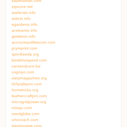
katamastah.com
zqscore.net
aseleraio.info
asticio.info
egardenio.info
arxteamio.info
getalexio.info
accountaudittaxcon.com
prymprint.com
sportkeeda.org
besttimespend.com
careandcure.biz
cogniyo.com
easymagazines.org
hirfanjilasmi.com
hometricks.org
leathercraftpro.com
microgridpower.org
mixiqo.com
needglobe.com
ortocoach.com
passionawe.com