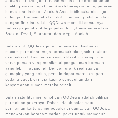
adalah slot. Dengan ratusan mesin slot berbeda untuk
dipilih, pemain dapat menikmati beragam tema, putaran
bonus, dan jackpot. Apakah Anda lebih suka slot tiga
gulungan tradisional atau slot video yang lebih modern
dengan fitur interaktif, QQDewa memiliki semuanya.
Beberapa judul slot terpopuler di QQDewa antara lain
Book of Dead, Starburst, dan Mega Moolah.
Selain slot, QQDewa juga menawarkan berbagai
macam permainan meja, termasuk blackjack, roulette,
dan bakarat. Permainan kasino klasik ini sempurna
untuk pemain yang menikmati pengalaman bermain
yang lebih tradisional. Dengan grafik realistis dan
gameplay yang halus, pemain dapat merasa seperti
sedang duduk di meja kasino sungguhan dari
kenyamanan rumah mereka sendiri.
Salah satu fitur menonjol dari QQDewa adalah pilihan
permainan pokernya. Poker adalah salah satu
permainan kartu paling populer di dunia, dan QQDewa
menawarkan beragam variasi poker untuk memenuhi