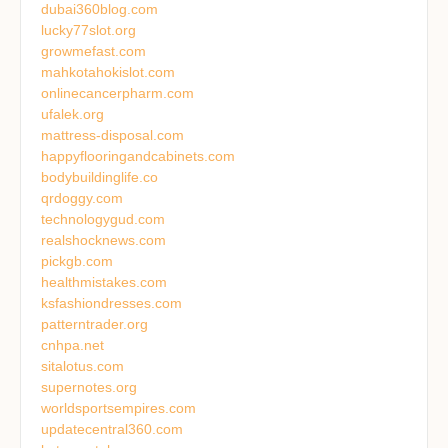
dubai360blog.com
lucky77slot.org
growmefast.com
mahkotahokislot.com
onlinecancerpharm.com
ufalek.org
mattress-disposal.com
happyflooringandcabinets.com
bodybuildinglife.co
qrdoggy.com
technologygud.com
realshocknews.com
pickgb.com
healthmistakes.com
ksfashiondresses.com
patterntrader.org
cnhpa.net
sitalotus.com
supernotes.org
worldsportsempires.com
updatecentral360.com