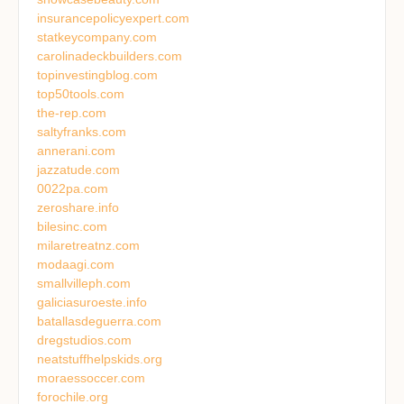
insurancepolicyexpert.com
statkeycompany.com
carolinadeckbuilders.com
topinvestingblog.com
top50tools.com
the-rep.com
saltyfranks.com
annerani.com
jazzatude.com
0022pa.com
zeroshare.info
bilesinc.com
milaretreatnz.com
modaagi.com
smallvilleph.com
galiciasuroeste.info
batallasdeguerra.com
dregstudios.com
neatstuffhelpskids.org
moraessoccer.com
forochile.org