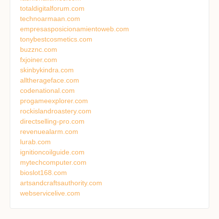
totaldigitalforum.com
technoarmaan.com
empresasposicionamientoweb.com
tonybestcosmetics.com
buzznc.com
fxjoiner.com
skinbykindra.com
alltherageface.com
codenational.com
progameexplorer.com
rockislandroastery.com
directselling-pro.com
revenuealarm.com
lurab.com
ignitioncoilguide.com
mytechcomputer.com
bioslot168.com
artsandcraftsauthority.com
webservicelive.com