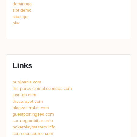
dominoqq
slot demo
situs qq
pkv
Links
punjwanis.com
the-parcs-clematiscondos.com
jusu-gb.com
thecarepet.com
blogwriterplus.com
guestpostingseo.com
casinogambitpro.info
pokerplaymasters.info
courseoncourse.com