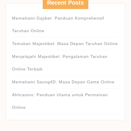
Recent Posts
Memahami Gajibet: Panduan Komprehensif
Taruhan Online
Temukan Majestibet: Masa Depan Taruhan Online
Menjelajahi Majestibet: Pengalaman Taruhan
Online Terbaik
Memahami Saung4D: Masa Depan Game Online
Ahlicasino: Panduan Utama untuk Permainan
Online