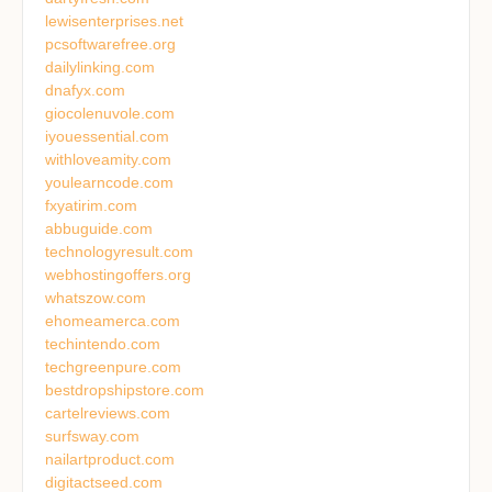
lewisenterprises.net
pcsoftwarefree.org
dailylinking.com
dnafyx.com
giocolenuvole.com
iyouessential.com
withloveamity.com
youlearncode.com
fxyatirim.com
abbuguide.com
technologyresult.com
webhostingoffers.org
whatszow.com
ehomeamerca.com
techintendo.com
techgreenpure.com
bestdropshipstore.com
cartelreviews.com
surfsway.com
nailartproduct.com
digitactseed.com