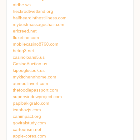
atdhe.ws
heckrodtwetland.org
halfheardinthestillness.com
mybestmassagechair.com
ericreed.net
fluxetine.com
mobilecasino8760.com
betqq3.net
casinoloans5.us
CasinoAuction.us
kipooglecouk.us
mykitchennhome.com
aumoulinvert.com
thefoodiepassport.com
superwindowproject.com
papibakigrafo.com
icanhazjs.com
canimpact.org
goviralstudy.com
cartourism.net
apple-cores.com