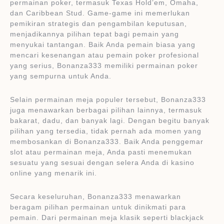
permainan poker, termasuk Texas Hold’em, Omaha,
dan Caribbean Stud. Game-game ini memerlukan
pemikiran strategis dan pengambilan keputusan,
menjadikannya pilihan tepat bagi pemain yang
menyukai tantangan. Baik Anda pemain biasa yang
mencari kesenangan atau pemain poker profesional
yang serius, Bonanza333 memiliki permainan poker
yang sempurna untuk Anda.
Selain permainan meja populer tersebut, Bonanza333
juga menawarkan berbagai pilihan lainnya, termasuk
bakarat, dadu, dan banyak lagi. Dengan begitu banyak
pilihan yang tersedia, tidak pernah ada momen yang
membosankan di Bonanza333. Baik Anda penggemar
slot atau permainan meja, Anda pasti menemukan
sesuatu yang sesuai dengan selera Anda di kasino
online yang menarik ini.
Secara keseluruhan, Bonanza333 menawarkan
beragam pilihan permainan untuk dinikmati para
pemain. Dari permainan meja klasik seperti blackjack