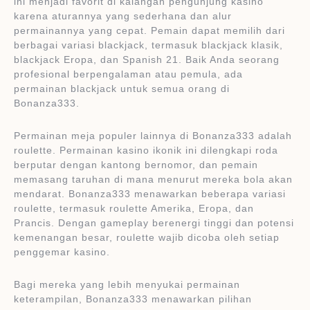
ini menjadi favorit di kalangan pengunjung kasino
karena aturannya yang sederhana dan alur
permainannya yang cepat. Pemain dapat memilih dari
berbagai variasi blackjack, termasuk blackjack klasik,
blackjack Eropa, dan Spanish 21. Baik Anda seorang
profesional berpengalaman atau pemula, ada
permainan blackjack untuk semua orang di
Bonanza333.
Permainan meja populer lainnya di Bonanza333 adalah
roulette. Permainan kasino ikonik ini dilengkapi roda
berputar dengan kantong bernomor, dan pemain
memasang taruhan di mana menurut mereka bola akan
mendarat. Bonanza333 menawarkan beberapa variasi
roulette, termasuk roulette Amerika, Eropa, dan
Prancis. Dengan gameplay berenergi tinggi dan potensi
kemenangan besar, roulette wajib dicoba oleh setiap
penggemar kasino.
Bagi mereka yang lebih menyukai permainan
keterampilan, Bonanza333 menawarkan pilihan