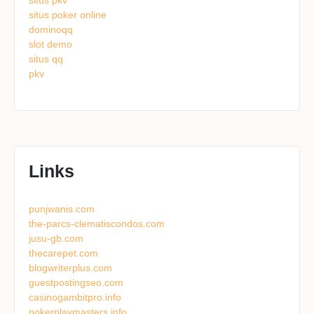
situs pkv
situs poker online
dominoqq
slot demo
situs qq
pkv
Links
punjwanis.com
the-parcs-clematiscondos.com
jusu-gb.com
thecarepet.com
blogwriterplus.com
guestpostingseo.com
casinogambitpro.info
pokerplaymasters.info