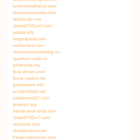
technewsalliance.com
technonetmarket.com
tedstanger.net
ufabett732um3.com
uskola.info
wagonpaints.info
waitfornext.com
clearvisionmarketing.co
quantum-code.co
whatnews.me
final-dream.com
finest-replica.net
gestioneinh.info
prosportdaily.net
salesinvest22.com
teseract.org
trendy-ama-shop.com
ufabett732m7.com
visiofood.com
droidwindow.com
freeprsubmission.com