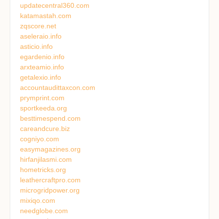
updatecentral360.com
katamastah.com
zqscore.net
aseleraio.info
asticio.info
egardenio.info
arxteamio.info
getalexio.info
accountaudittaxcon.com
prymprint.com
sportkeeda.org
besttimespend.com
careandcure.biz
cogniyo.com
easymagazines.org
hirfanjilasmi.com
hometricks.org
leathercraftpro.com
microgridpower.org
mixiqo.com
needglobe.com