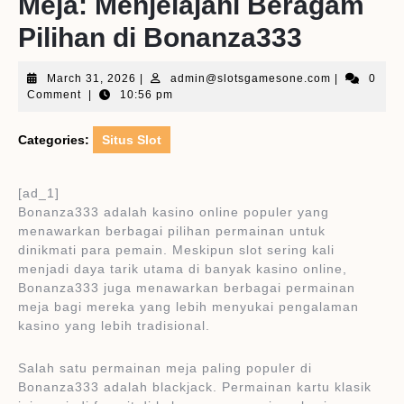
Meja: Menjelajahi Beragam
Pilihan di Bonanza333
March
admin@slot
March 31, 2026
|
admin@slotsgamesone.com
|
0
31,
Comment
|
10:56 pm
2026
Categories:
Situs Slot
[ad_1]
Bonanza333 adalah kasino online populer yang
menawarkan berbagai pilihan permainan untuk
dinikmati para pemain. Meskipun slot sering kali
menjadi daya tarik utama di banyak kasino online,
Bonanza333 juga menawarkan berbagai permainan
meja bagi mereka yang lebih menyukai pengalaman
kasino yang lebih tradisional.
Salah satu permainan meja paling populer di
Bonanza333 adalah blackjack. Permainan kartu klasik