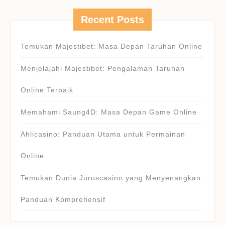
Recent Posts
Temukan Majestibet: Masa Depan Taruhan Online
Menjelajahi Majestibet: Pengalaman Taruhan
Online Terbaik
Memahami Saung4D: Masa Depan Game Online
Ahlicasino: Panduan Utama untuk Permainan
Online
Temukan Dunia Juruscasino yang Menyenangkan:
Panduan Komprehensif