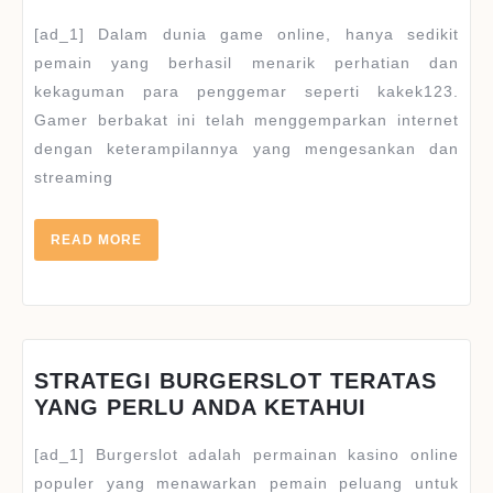
GAMER
[ad_1] Dalam dunia game online, hanya sedikit
PRO
YANG
pemain yang berhasil menarik perhatian dan
MENGGUNAKAN
kekaguman para penggemar seperti kakek123.
INTERNET
Gamer berbakat ini telah menggemparkan internet
DENGAN
dengan keterampilannya yang mengesankan dan
STORM
streaming
READ
READ MORE
MORE
STRATEGI BURGERSLOT TERATAS
STRATEGI
YANG PERLU ANDA KETAHUI
BURGERS
[ad_1] Burgerslot adalah permainan kasino online
TERATAS
YANG
populer yang menawarkan pemain peluang untuk