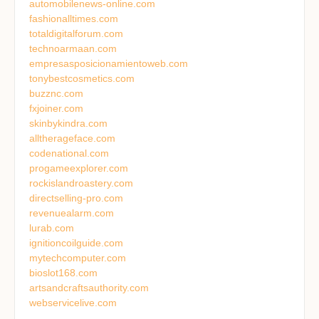
automobilenews-online.com
fashionalltimes.com
totaldigitalforum.com
technoarmaan.com
empresasposicionamientoweb.com
tonybestcosmetics.com
buzznc.com
fxjoiner.com
skinbykindra.com
alltherageface.com
codenational.com
progameexplorer.com
rockislandroastery.com
directselling-pro.com
revenuealarm.com
lurab.com
ignitioncoilguide.com
mytechcomputer.com
bioslot168.com
artsandcraftsauthority.com
webservicelive.com