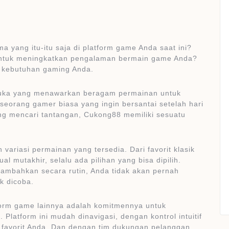
ang itu-itu saja di platform game Anda saat ini?
untuk meningkatkan pengalaman bermain game Anda?
 kebutuhan gaming Anda.
muka yang menawarkan beragam permainan untuk
seorang gamer biasa yang ingin bersantai setelah hari
ng mencari tantangan, Cukong88 memiliki sesuatu
variasi permainan yang tersedia. Dari favorit klasik
ual mutakhir, selalu ada pilihan yang bisa dipilih.
tambahkan secara rutin, Anda tidak akan pernah
k dicoba.
rm game lainnya adalah komitmennya untuk
latform ini mudah dinavigasi, dengan kontrol intuitif
favorit Anda. Dan dengan tim dukungan pelanggan