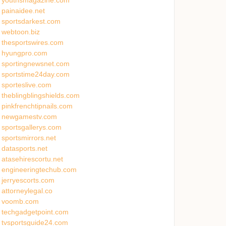
youthsmagazine.com
painaidee.net
sportsdarkest.com
webtoon.biz
thesportswires.com
hyungpro.com
sportingnewsnet.com
sportstime24day.com
sporteslive.com
theblingblingshields.com
pinkfrenchtipnails.com
newgamestv.com
sportsgallerys.com
sportsmirrors.net
datasports.net
atasehirescortu.net
engineeringtechub.com
jerryescorts.com
attorneylegal.co
voomb.com
techgadgetpoint.com
tvsportsguide24.com