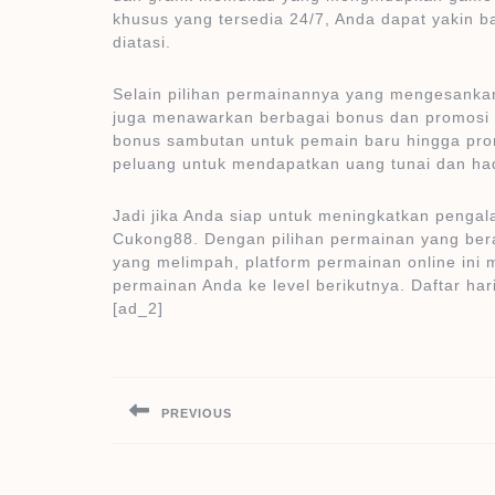
khusus yang tersedia 24/7, Anda dapat yakin 
diatasi.
Selain pilihan permainannya yang mengesank
juga menawarkan berbagai bonus dan promosi 
bonus sambutan untuk pemain baru hingga prom
peluang untuk mendapatkan uang tunai dan ha
Jadi jika Anda siap untuk meningkatkan peng
Cukong88. Dengan pilihan permainan yang be
yang melimpah, platform permainan online in
permainan Anda ke level berikutnya. Daftar ha
[ad_2]
Post
navigation
PREVIOUS
Previous
post: