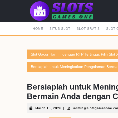
Skip
to
content
HOME
SITUS SLOT
SLOT GRATIS
SLOT 
Slot Gacor Hari Ini dengan RTP Tertinggi, Pilih Slo
Bersiaplah untuk Meningkatkan Pengalaman Berm
Bersiaplah untuk Meni
Bermain Anda dengan 
March
March 13, 2026
|
admin@slotsgamesone.co
13,
2026