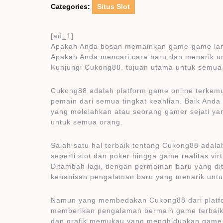
Categories:
Situs Slot
[ad_1]
Apakah Anda bosan memainkan game-game lama y
Apakah Anda mencari cara baru dan menarik 
Kunjungi Cukong88, tujuan utama untuk semua
Cukong88 adalah platform game online terke
pemain dari semua tingkat keahlian. Baik Anda 
yang melelahkan atau seorang gamer sejati ya
untuk semua orang.
Salah satu hal terbaik tentang Cukong88 adalah 
seperti slot dan poker hingga game realitas virt
Ditambah lagi, dengan permainan baru yang di
kehabisan pengalaman baru yang menarik untu
Namun yang membedakan Cukong88 dari platfo
memberikan pengalaman bermain game terbaik. P
dan grafik memukau yang menghidupkan game 