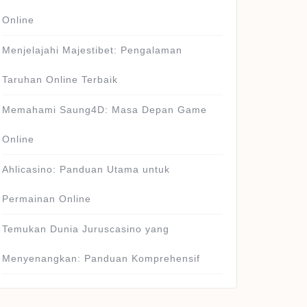
Online
Menjelajahi Majestibet: Pengalaman
Taruhan Online Terbaik
Memahami Saung4D: Masa Depan Game
Online
Ahlicasino: Panduan Utama untuk
Permainan Online
Temukan Dunia Juruscasino yang
Menyenangkan: Panduan Komprehensif