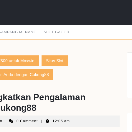
GAMPANG MENANG
SLOT GACOR
t X500 untuk Maxwin
Situs Slot
ain Anda dengan Cukong88
ngkatkan Pengalaman
Cukong88
admin@slotsgamesone.com
m
|
0 Comment
|
12:05 am