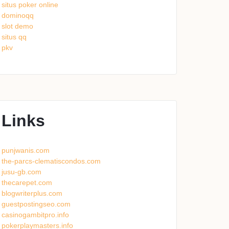
situs poker online
dominoqq
slot demo
situs qq
pkv
88:
Links
IL
punjwanis.com
the-parcs-clematiscondos.com
jusu-gb.com
thecarepet.com
blogwriterplus.com
guestpostingseo.com
casinogambitpro.info
pokerplaymasters.info