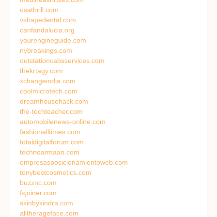
usathrill.com
vshapedental.com
canfandalucia.org
yourengineguide.com
nybreakings.com
outstationcabsservices.com
thekrtagy.com
xchangeindia.com
coolmicrotech.com
dreamhousehack.com
the-techteacher.com
automobilenews-online.com
fashionalltimes.com
totaldigitalforum.com
technoarmaan.com
empresasposicionamientoweb.com
tonybestcosmetics.com
buzznc.com
fxjoiner.com
skinbykindra.com
alltherageface.com