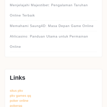
Menjelajahi Majestibet: Pengalaman Taruhan
Online Terbaik
Memahami Saung4D: Masa Depan Game Online
Ahlicasino: Panduan Utama untuk Permainan
Online
Links
situs pkv
pkv games qq
poker online
pokerqq