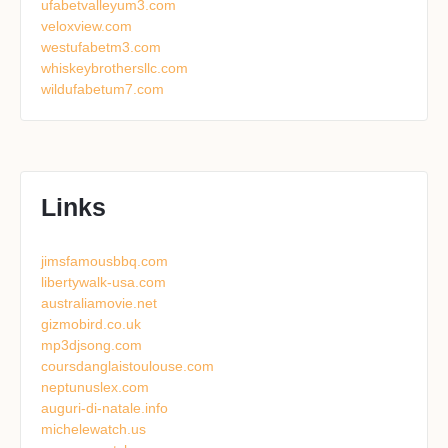
ufabetvalleyum3.com
veloxview.com
westufabetm3.com
whiskeybrothersllc.com
wildufabetum7.com
Links
jimsfamousbbq.com
libertywalk-usa.com
australiamovie.net
gizmobird.co.uk
mp3djsong.com
coursdanglaistoulouse.com
neptunuslex.com
auguri-di-natale.info
michelewatch.us