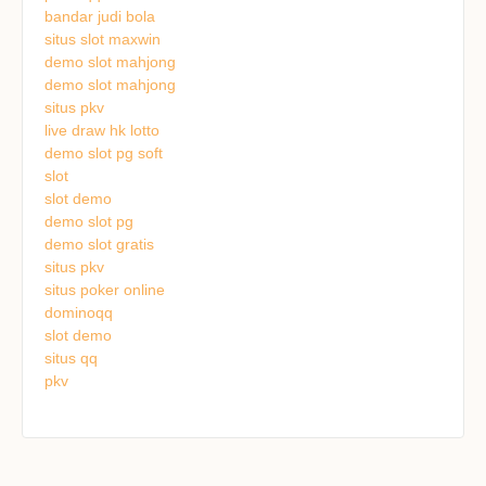
bandar judi bola
situs slot maxwin
demo slot mahjong
demo slot mahjong
situs pkv
live draw hk lotto
demo slot pg soft
slot
slot demo
demo slot pg
demo slot gratis
situs pkv
situs poker online
dominoqq
slot demo
situs qq
pkv