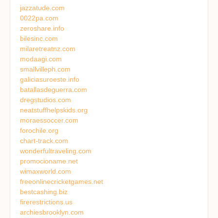
jazzatude.com
0022pa.com
zeroshare.info
bilesinc.com
milaretreatnz.com
modaagi.com
smallvilleph.com
galiciasuroeste.info
batallasdeguerra.com
dregstudios.com
neatstuffhelpskids.org
moraessoccer.com
forochile.org
chart-track.com
wonderfultraveling.com
promocioname.net
wimaxworld.com
freeonlinecricketgames.net
bestcashing.biz
firerestrictions.us
archiesbrooklyn.com