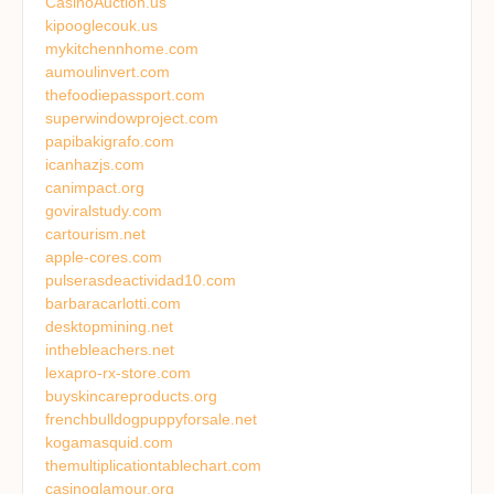
CasinoAuction.us
kipooglecouk.us
mykitchennhome.com
aumoulinvert.com
thefoodiepassport.com
superwindowproject.com
papibakigrafo.com
icanhazjs.com
canimpact.org
goviralstudy.com
cartourism.net
apple-cores.com
pulserasdeactividad10.com
barbaracarlotti.com
desktopmining.net
inthebleachers.net
lexapro-rx-store.com
buyskincareproducts.org
frenchbulldogpuppyforsale.net
kogamasquid.com
themultiplicationtablechart.com
casinoglamour.org