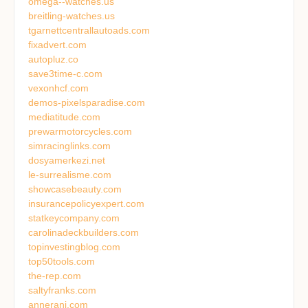
omega--watches.us
breitling-watches.us
tgarnettcentrallautoads.com
fixadvert.com
autopluz.co
save3time-c.com
vexonhcf.com
demos-pixelsparadise.com
mediatitude.com
prewarmotorcycles.com
simracinglinks.com
dosyamerkezi.net
le-surrealisme.com
showcasebeauty.com
insurancepolicyexpert.com
statkeycompany.com
carolinadeckbuilders.com
topinvestingblog.com
top50tools.com
the-rep.com
saltyfranks.com
annerani.com