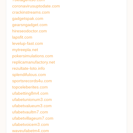
coronavirusuptodate.com
crackinstreams.com
gadgetspak.com
gearsngadget.com
hireseodoctor.com
lapsfit.com
levelup-fast.com
mytreepla.net
pokersimulations.com
replicamanufactory.net
rezultate-loto.info
splendifulous.com
sportsrecords4u.com
topceleberites.com
ufabetting8m4.com
ufabetunionum3.com
ufabetvalueum3.com
ufabetvaultm7.com
ufabetvillageum7.com
ufabetvoicem3.com
waveufabetm4.com