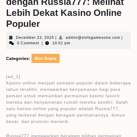
dengan Russia777: Melihat
Lebih Dekat Kasino Online
Populer
December
admin@s
December 23, 2025
|
admin@slotsgamesone.com
|
23,
0 Comment
|
10:01 pm
2025
Categories:
Slot Gratis
[ad_1]
Kasino online menjadi semakin populer dalam beberapa
tahun terakhir, menawarkan kenyamanan bagi para
pemain untuk memainkan permainan kasino favorit
mereka dari kenyamanan rumah mereka sendiri. Salah
satu kasino online yang populer adalah Russia777,
yang terkenal dengan beragam permainannya, bonus
besar, dan promosi menarik.
Russia777 menawarkan beragam pilihan permainan