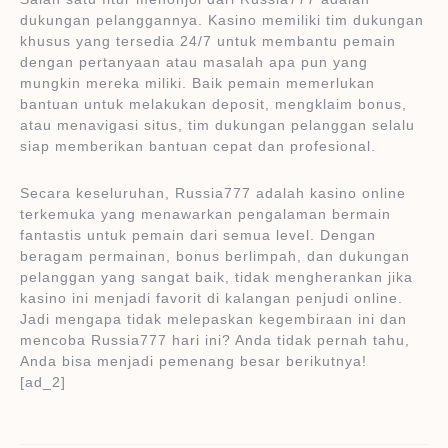
dukungan pelanggannya. Kasino memiliki tim dukungan
khusus yang tersedia 24/7 untuk membantu pemain
dengan pertanyaan atau masalah apa pun yang
mungkin mereka miliki. Baik pemain memerlukan
bantuan untuk melakukan deposit, mengklaim bonus,
atau menavigasi situs, tim dukungan pelanggan selalu
siap memberikan bantuan cepat dan profesional.
Secara keseluruhan, Russia777 adalah kasino online
terkemuka yang menawarkan pengalaman bermain
fantastis untuk pemain dari semua level. Dengan
beragam permainan, bonus berlimpah, dan dukungan
pelanggan yang sangat baik, tidak mengherankan jika
kasino ini menjadi favorit di kalangan penjudi online.
Jadi mengapa tidak melepaskan kegembiraan ini dan
mencoba Russia777 hari ini? Anda tidak pernah tahu,
Anda bisa menjadi pemenang besar berikutnya!
[ad_2]
Post