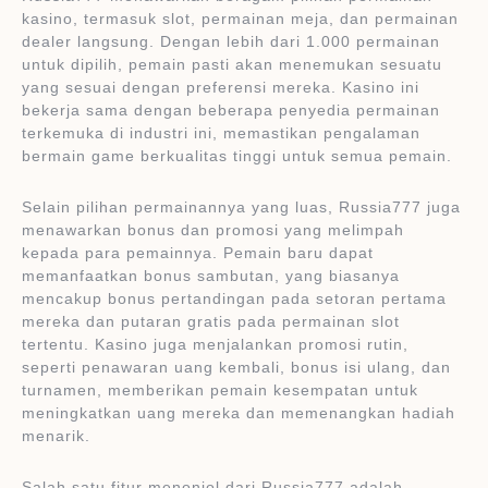
kasino, termasuk slot, permainan meja, dan permainan
dealer langsung. Dengan lebih dari 1.000 permainan
untuk dipilih, pemain pasti akan menemukan sesuatu
yang sesuai dengan preferensi mereka. Kasino ini
bekerja sama dengan beberapa penyedia permainan
terkemuka di industri ini, memastikan pengalaman
bermain game berkualitas tinggi untuk semua pemain.
Selain pilihan permainannya yang luas, Russia777 juga
menawarkan bonus dan promosi yang melimpah
kepada para pemainnya. Pemain baru dapat
memanfaatkan bonus sambutan, yang biasanya
mencakup bonus pertandingan pada setoran pertama
mereka dan putaran gratis pada permainan slot
tertentu. Kasino juga menjalankan promosi rutin,
seperti penawaran uang kembali, bonus isi ulang, dan
turnamen, memberikan pemain kesempatan untuk
meningkatkan uang mereka dan memenangkan hadiah
menarik.
Salah satu fitur menonjol dari Russia777 adalah