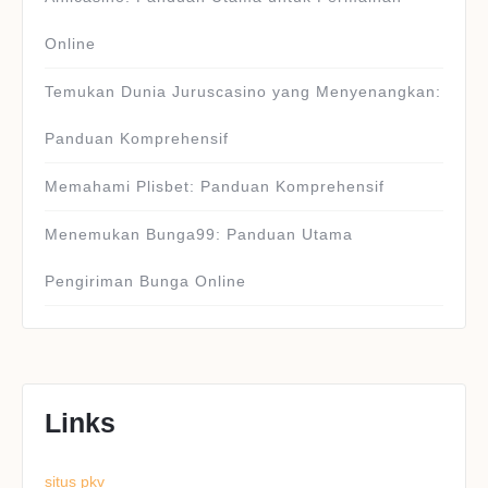
Online
Temukan Dunia Juruscasino yang Menyenangkan:
Panduan Komprehensif
Memahami Plisbet: Panduan Komprehensif
Menemukan Bunga99: Panduan Utama
Pengiriman Bunga Online
Links
situs pkv