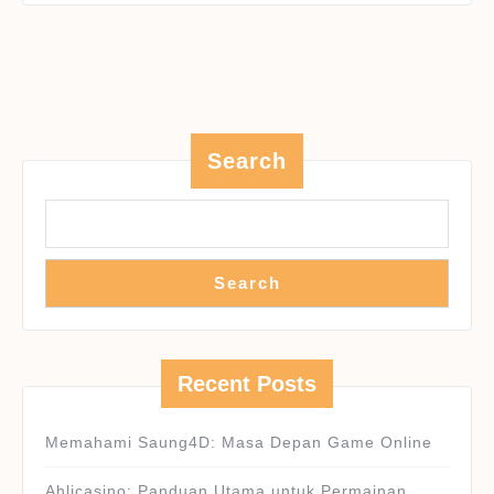
Search
Search
Recent Posts
Memahami Saung4D: Masa Depan Game Online
Ahlicasino: Panduan Utama untuk Permainan