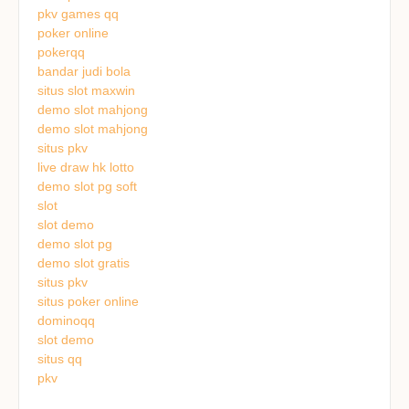
pkv games qq
poker online
pokerqq
bandar judi bola
situs slot maxwin
demo slot mahjong
demo slot mahjong
situs pkv
live draw hk lotto
demo slot pg soft
slot
slot demo
demo slot pg
demo slot gratis
situs pkv
situs poker online
dominoqq
slot demo
situs qq
pkv