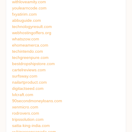
withloveamity.com
youlearncode.com
fxyatirim.com
abbuguide.com
technologyresult.com
webhostingoffers.org
whatszow.com
ehomeamerca.com
techintendo.com
techgreenpure.com
bestdropshipstore.com
cartelreviews.com
surfsway.com
nailartproduct.com
digitactseed.com
lvlcraft.com
90secondmoneyloans.com
xenmicro.com
rodrovers.com
tripssolution.com
satta-king-india.com
yukigassencanada.com