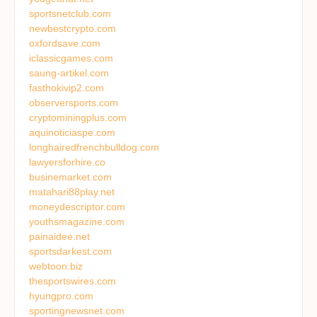
sportsnetclub.com
newbestcrypto.com
oxfordsave.com
iclassicgames.com
saung-artikel.com
fasthokivip2.com
observersports.com
cryptominingplus.com
aquinoticiaspe.com
longhairedfrenchbulldog.com
lawyersforhire.co
businemarket.com
matahari88play.net
moneydescriptor.com
youthsmagazine.com
painaidee.net
sportsdarkest.com
webtoon.biz
thesportswires.com
hyungpro.com
sportingnewsnet.com