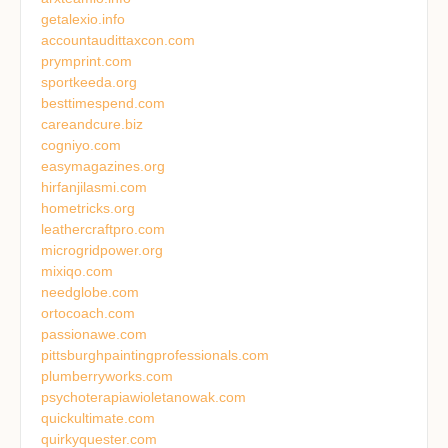
getalexio.info
accountaudittaxcon.com
prymprint.com
sportkeeda.org
besttimespend.com
careandcure.biz
cogniyo.com
easymagazines.org
hirfanjilasmi.com
hometricks.org
leathercraftpro.com
microgridpower.org
mixiqo.com
needglobe.com
ortocoach.com
passionawe.com
pittsburghpaintingprofessionals.com
plumberryworks.com
psychoterapiawioletanowak.com
quickultimate.com
quirkyquester.com