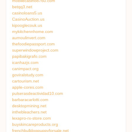
mobilecasino8760.com
betqq3.net
casinoloans5.us
CasinoAuction.us
kipooglecouk.us
mykitchennhome.com
aumoulinvert.com
thefoodiepassport.com
superwindowproject.com
papibakigrafo.com
icanhazjs.com
canimpact.org
goviralstudy.com
cartourism.net
apple-cores.com
pulserasdeactividad10.com
barbaracarlotti.com
desktopmining.net
inthebleachers.net
lexapro-rx-store.com
buyskincareproducts.org
frenchbulldogpuppyforsale.net