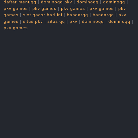
daftar menuqq
|
dominoqq pkv
|
dominoqq
|
dominoqq
|
pkv games
|
pkv games
|
pkv games
|
pkv games
|
pkv
games
|
slot gacor hari ini
|
bandarqq
|
bandarqq
|
pkv
games
|
situs pkv
|
situs qq
|
pkv
|
dominoqq
|
dominoqq
|
pkv games