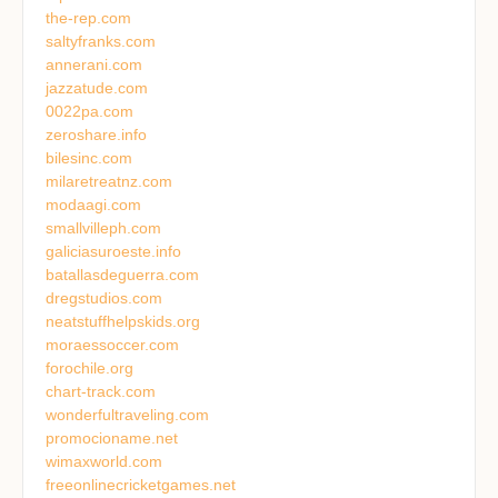
the-rep.com
saltyfranks.com
annerani.com
jazzatude.com
0022pa.com
zeroshare.info
bilesinc.com
milaretreatnz.com
modaagi.com
smallvilleph.com
galiciasuroeste.info
batallasdeguerra.com
dregstudios.com
neatstuffhelpskids.org
moraessoccer.com
forochile.org
chart-track.com
wonderfultraveling.com
promocioname.net
wimaxworld.com
freeonlinecricketgames.net